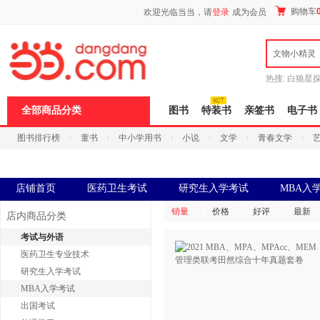
新
购物车
欢迎光临当当，请
登录
成为会员
窗
口
打
文物小精灵
开
无
障
热搜:
白狼星
碍
师3
重建秦
说
全部商品分类
图书
特装书
亲签书
电子书
明
页
图书排行榜
童书
中小学用书
小说
文学
青春文学
面,
按
科技
进口原版
电子书
Ctrl
加
波
店铺首页
医药卫生考试
研究生入学考试
MBA入
浪
键
销量
价格
好评
最新
店内商品分类
打
开
考试与外语
导
医药卫生专业技术
盲
模
研究生入学考试
式
MBA入学考试
出国考试