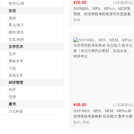
¥29.90
(
949条评论
)
哲学/心理
2019MBA、MPA、MPAcc、MEM管
生活
理类、经济类联考田然讲写作思路素
旅游
材范文宝典(双色印刷)(高分范文构筑
田然
联考作文
育儿/亲子
两性/养生
文化/休闲
文学艺术
艺术
青春文学
小说
其他文学
经济管理
经济
管理
童书
¥48.80
(
245条评论
)
2019 MBA、MPA、MEM、MPAcc等
少儿科普
管理类联考新教材 综合能力 数学分册
（考试大纲同步教材，实战出发，精
陈剑, 李屹
讲考点