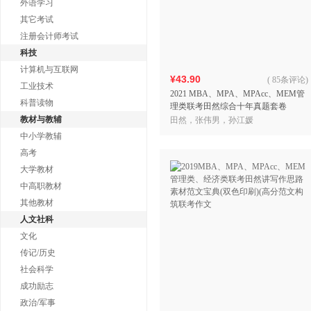
外语学习
其它考试
注册会计师考试
科技
计算机与互联网
¥43.90
(
85条评论
)
工业技术
2021 MBA、MPA、MPAcc、MEM管
科普读物
理类联考田然综合十年真题套卷
教材与教辅
田然，张伟男，孙江媛
中小学教辅
高考
大学教材
中高职教材
其他教材
人文社科
文化
传记/历史
社会科学
成功励志
政治/军事