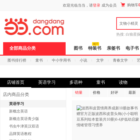
新
购物车
欢迎光临当当，请
登录
成为会员
窗
口
打
文物小精灵
开
无
障
热搜:
白狼星
碍
师3
重建秦
说
全部商品分类
图书
特装书
亲签书
电子书
明
页
图书排行榜
童书
中小学用书
小说
文学
青春文学
面,
按
科技
进口原版
电子书
Ctrl
加
波
店铺首页
英语学习
多语种
童书
读物
浪
键
销量
价格
好评
最新
店内商品分类
打
开
英语学习
导
新概念英语
盲
模
新概念英语青少版
式
书虫牛津英汉双语
品牌英语教程