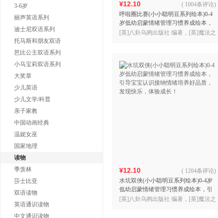
¥12.10
(
1004条评论
)
3-6岁
呼啦圈比赛(小小聪明豆系列绘本)0-4
丽声英语系列
岁低幼启蒙情绪管理习惯养成绘本，
迪士尼双语系列
引导宝宝认识接纳情绪培养好品质，
[英]八卦乌鸦出版社 编著，[英]魔法之
发现快乐，体验成长
托马斯和朋友双语
光动画公司 绘，小游 译
芭比公主双语系列
小马宝莉双语系列
大奖章
少儿英语
少儿文学/科普
亲子家教
中国动画经典
温妮女巫
国家地理
读物
季羡林
¥12.10
(
1204条评论
)
水坑双侠(小小聪明豆系列绘本)0-4岁
莎士比亚
低幼启蒙情绪管理习惯养成绘本，引
双语读物
导宝宝认识接纳情绪培养好品质，发
[英]八卦乌鸦出版社 编著，[英]魔法之
英语通识读物
现快乐，体验成长！
光动画公司 绘，小游 译
中文通识读物