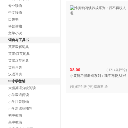
专业读物
中文读物
口袋书
科普读物
文学小说
词典与工具书
英汉双解词典
英汉/汉英词典
英汉汉英词典
英英词典
¥8.00
(
1214条评论
)
汉语词典
小黄鸭习惯养成系列：我不再咬人啦!
中小学教辅
(美)福特 著 (英)威谦斯 绘
大猫英语分级阅读
小学双语阅读
小学注音读物
小学新课标辅导
初中教辅
高中教辅