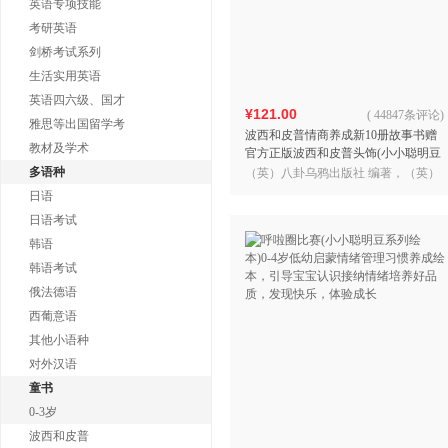
英语专项技能
考研英语
剑桥考试系列
生活实用英语
英语四六级、国才
¥121.00
(
44847条评论
)
雅思等出国留学考
波西和皮普情商养成新10册故事书赠
教材及学术
官方正版波西和皮普头饰(小小聪明豆
系列绘本套装共10册)0-4岁低幼启蒙情
多语种
（英）八卦乌鸦出版社 编著，（英）
绪管理习惯养
魔法之光动画公司 绘，小游 译
日语
日语考试
韩语
韩语考试
俄法德语
西葡意语
其他小语种
对外汉语
童书
0-3岁
波西和皮普