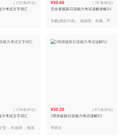
¥30.60
(
1295条评论
)
(
287条评论
)
能力考试文字词汇
完全掌握新日语能力考试读解攻略N1
张蠡(授权代表) 、杨丽荣、郜枫、尹
美莲、田春娟、张
¥30.20
(
1796条评论
)
(
871条评论
)
能力考试文字词汇
5周突破新日语能力考试读解N2
郑文莹 ，杜璐璐 ，施海
李晓东