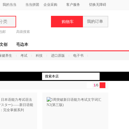
我的当当
当当拼团
企业采购
客户服务
切换无障碍
分类
我的订单
购物车
类
元包邮
高级搜索
文创
毛边本
保健养生
考试
科技
进口原版
电子书
妆
品
1
/6
饰
鞋
用
饰