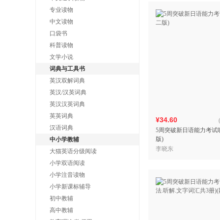
专业读物
中文读物
口袋书
科普读物
文学小说
词典与工具书
英汉双解词典
英汉/汉英词典
英汉汉英词典
英英词典
¥34.60
汉语词典
5周突破新日语能力考试听
版)
中小学教辅
李晓东
大猫英语分级阅读
小学双语阅读
小学注音读物
小学新课标辅导
初中教辅
高中教辅