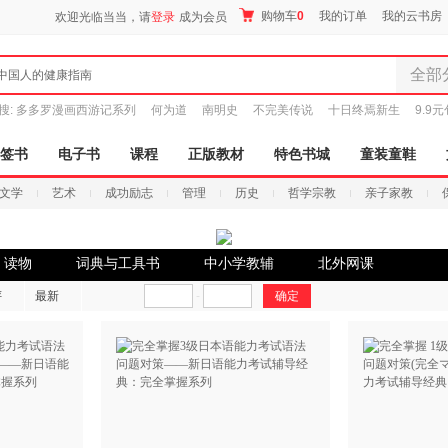
购物车
0
我的订单
我的云书房
欢迎光临当当，请
登录
成为会员
全部
中国人的健康指南
全部分
搜:
多多罗漫画西游记系列
何为道
南明史
不完美传说
十日终焉新生
9.9
尾品汇
图书
签书
电子书
课程
正版教材
特色书城
童装童鞋
电子书
文学
艺术
成功励志
管理
历史
哲学宗教
亲子家教
音像
影视
时尚美
读物
词典与工具书
中小学教辅
北外网课
搜索
母婴用
评
最新
-
玩具
孕婴服
童装童
家居日
家具装
服装
鞋