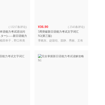
具
品
外
品
¥36.90
(
13217条评论
)
(
2543条评论
)
 日本语能力考试语法问
5周突破新日语能力考试文字词汇
讯
スター)——新日语能力
N2(第三版)
音
完全掌握系列
植田幸子，野口和美
李晓东、赵迎结、苗静、秀丽、王有
公
 译
佳、王振涛、李凤娟
器