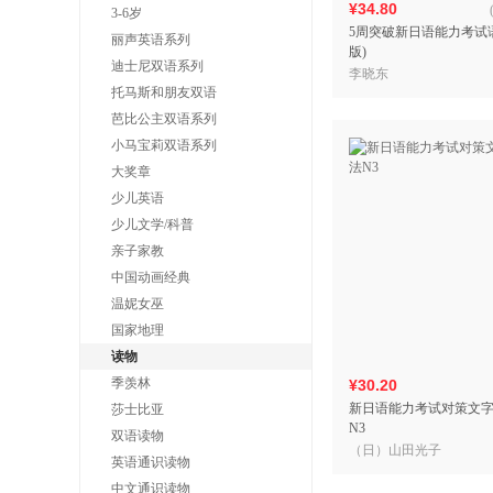
¥34.80
3-6岁
5周突破新日语能力考试语
丽声英语系列
版)
迪士尼双语系列
李晓东
托马斯和朋友双语
芭比公主双语系列
小马宝莉双语系列
大奖章
少儿英语
少儿文学/科普
亲子家教
中国动画经典
温妮女巫
国家地理
读物
季羡林
¥30.20
新日语能力考试对策文
莎士比亚
N3
双语读物
（日）山田光子
英语通识读物
中文通识读物