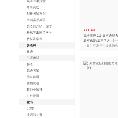
英语专项技能
考研英语
剑桥考试系列
生活实用英语
英语四六级、国才
¥11.40
(
雅思等出国留学考
完全掌握 2级 日本语能
教材及学术
题对策(完全マスター)
考试辅导经典：完全掌
多语种
（日）亚洲学生文化协
语科 著，卢丽，林进 译
日语
日语考试
韩语
韩语考试
俄法德语
西葡意语
其他小语种
对外汉语
童书
0-3岁
波西和皮普