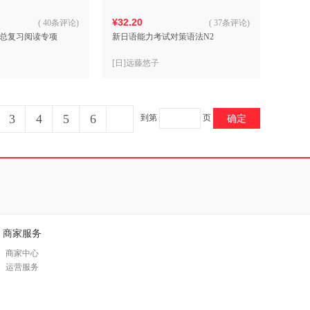
¥32.20
(
40条评论
)
(
37条评论
)
总复习阅读专项
新日语能力考试对策语法N2
[日]远藤悠子
3
4
5
6
到第
页
确定
商家服务
商家中心
运营服务