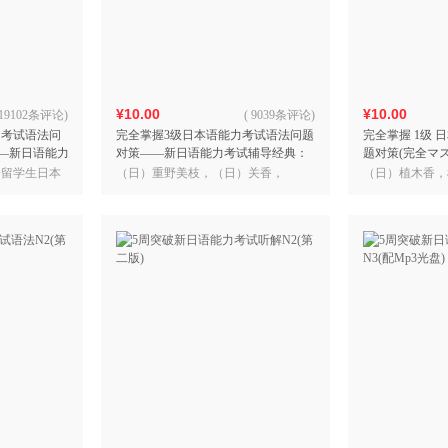
箱包皮
手表饰
运动户
汽车用
¥10.00
¥10.00
食品
19102条评论
)
(
9039条评论
)
力考试语法问
完全掌握3级日本语能力考试语法问题
完全掌握 1级
手机通
——新日语能力
对策——新日语能力考试辅导经典：
题对策(完全マ
数码影
握系列
完全掌握系列
考试辅导经典：
会留学生日本
（日）重野美枝，（日）关香，
（日）植木香，
电脑办
（日）锦见静惠 著，黄文明 译
著；林进，卢丽
大家电
家用电