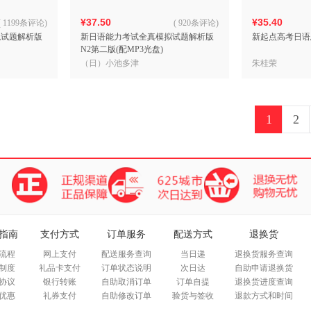
¥37.50
¥35.40
(
1199条评论
)
(
920条评论
)
拟试题解析版
新日语能力考试全真模拟试题解析版
新起点高考日语
N2第二版(配MP3光盘)
（日）小池多津
朱桂荣
1
2
指南
支付方式
订单服务
配送方式
退换货
流程
网上支付
配送服务查询
当日递
退换货服务查询
制度
礼品卡支付
订单状态说明
次日达
自助申请退换货
协议
银行转账
自助取消订单
订单自提
退换货进度查询
优惠
礼券支付
自助修改订单
验货与签收
退款方式和时间