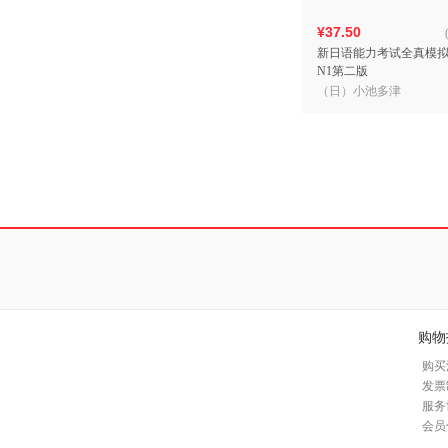
¥37.50
新日语能力考试全真模
N1第二版
（日）小池多津
购物
购买
发票
服务
会员