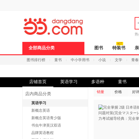
新
窗
口
打
开
无
障
热
碍
说
全部商品分类
图书
特装书
亲
明
页
图书排行榜
童书
中小学用书
小说
文学
青春
面,
按
Ctrl
加
波
店铺首页
英语学习
多语种
童书
浪
键
销量
价格
好
店内商品分类
打
开
英语学习
导
新概念英语
盲
模
新概念英语青少版
式
书虫牛津英汉双语
品牌英语教程