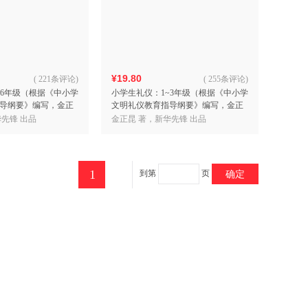
具
品
外
品
¥19.80
(
221条评论
)
(
255条评论
)
~6年级（根据《中小学
小学生礼仪：1~3年级（根据《中小学
讯
导纲要》编写，金正
文明礼仪教育指导纲要》编写，金正
音
昆 著）
先锋 出品
金正昆 著，新华先锋 出品
公
器
1
到第
页
确定