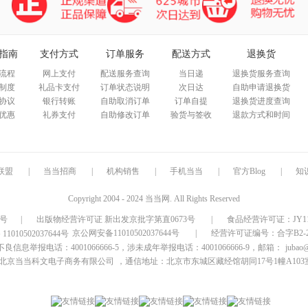
指南
支付方式
订单服务
配送方式
退换货
流程
网上支付
配送服务查询
当日递
退换货服务查询
制度
礼品卡支付
订单状态说明
次日达
自助申请退换货
协议
银行转账
自助取消订单
订单自提
退换货进度查询
优惠
礼券支付
自助修改订单
验货与签收
退款方式和时间
联盟
|
当当招商
|
机构销售
|
手机当当
|
官方Blog
|
知
Copyright 2004 - 2024 当当网. All Rights Reserved
9号
|
出版物经营许可证 新出发京批字第直0673号
|
食品经营许可证：JY1110
京公网安备11010502037644号
|
经营许可证编号：合字B2-20
信息举报电话：4001066666-5，涉未成年举报电话：4001066666-9，邮箱：
jubao
北京当当科文电子商务有限公司
，通信地址：北京市东城区藏经馆胡同17号1幢A103