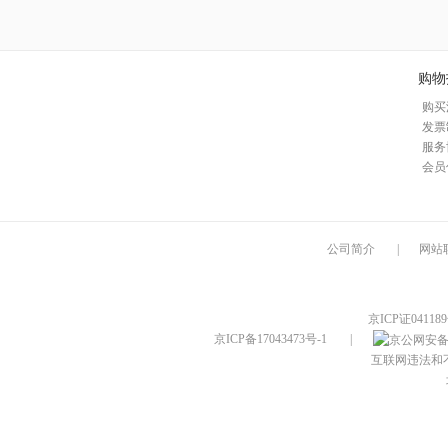
购物
购买
发票
服务
会员
公司简介
|
网站
京ICP证04118
京ICP备17043473号-1
|
互联网违法和不良