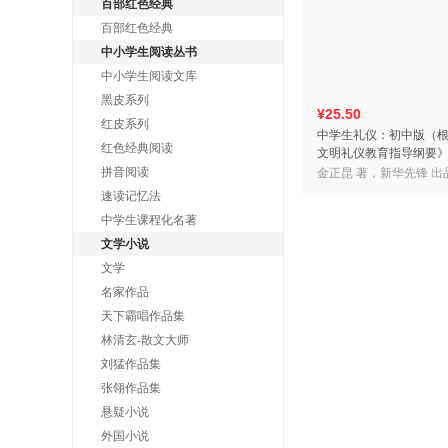
百部红色经典
百部红色经典
中小学生阅读丛书
中小学生阅读文库
黑皮系列
¥25.50
红皮系列
中学生礼仪：初中版（
红色经典阅读
文明礼仪教育指导纲要
礼仪专家、中国人民大
拼音阅读
金正昆 著，新华先锋 出
主编）
速读记忆法
中学生课程化名著
文学小说
文学
名家作品
天下霸唱作品集
林清玄-散文大师
刘猛作品集
张翎作品集
悬疑小说
外国小说