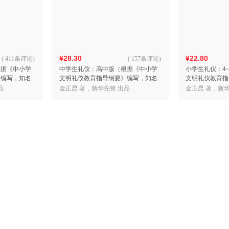
箱包皮
手表饰
运动户
汽车用
¥28.30
¥22.80
食品
(
411条评论
)
(
157条评论
)
根据《中小学
中学生礼仪：高中版（根据《中小学
小学生礼仪：4
手机通
》编写，知名
文明礼仪教育指导纲要》编写，知名
文明礼仪教育指
数码影
学教授金正昆
礼仪专家、中国人民大学教授金正昆
昆主编）
品
金正昆 著，新华先锋 出品
金正昆 著，新华
电脑办
主编）
大家电
家用电