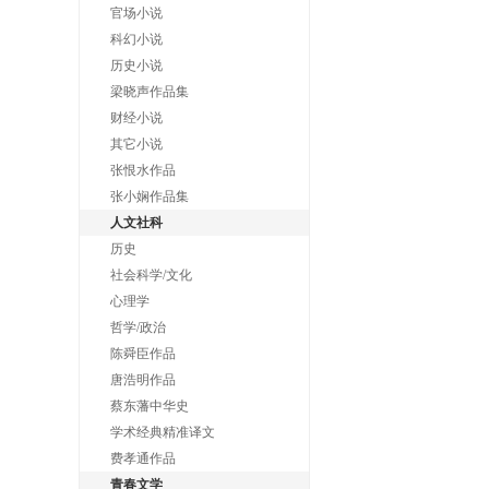
官场小说
科幻小说
历史小说
梁晓声作品集
财经小说
其它小说
张恨水作品
张小娴作品集
人文社科
历史
社会科学/文化
心理学
哲学/政治
陈舜臣作品
唐浩明作品
蔡东藩中华史
学术经典精准译文
费孝通作品
青春文学