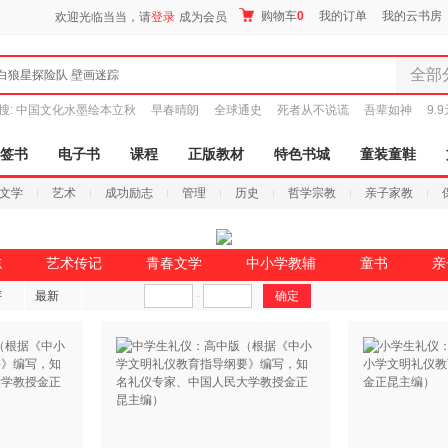
购物车
0
我的订单
我的云书房
欢迎光临当当，请
登录
成为会员
全部
白狼星探险队 壁画迷踪
全部分
搜:
中国文化水墨绘本立秋
早春晴朗
全球通史
死者从不说谎
吾辈如神
9.
尾品汇
图书
签书
电子书
课程
正版教材
特色书城
童装童鞋
电子书
文学
艺术
成功励志
管理
历史
哲学宗教
亲子家教
音像
影视
时尚美
志
艺术传记
青春文学
中小学教辅
童书
亲
搜索
母婴用
评
最新
-
玩具
孕婴服
童装童
家居日
家具装
服装
鞋