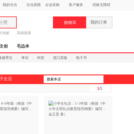
我的当当
当当拼团
企业采购
客户服务
切换无障碍
分类
我的订单
购物车
类
9元包邮
高级搜索
文创
毛边本
保健养生
考试
科技
进口原版
电子书
妆
子生活
品
1
/1
饰
鞋
用
饰