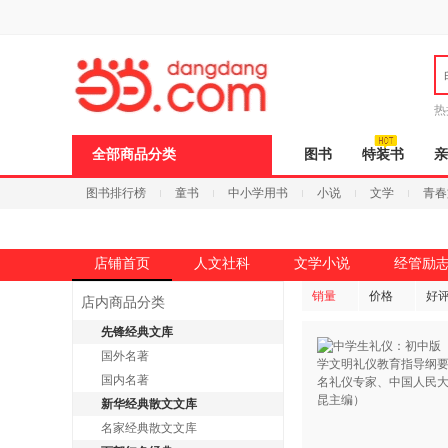
新
窗
口
打
开
无
障
热
碍
说
全部商品分类
图书
特装书
亲
明
页
图书排行榜
童书
中小学用书
小说
文学
青春
面,
按
Ctrl
加
波
店铺首页
人文社科
文学小说
经管励
浪
键
销量
价格
好
店内商品分类
打
开
先锋经典文库
导
国外名著
盲
模
国内名著
式
新华经典散文文库
名家经典散文文库