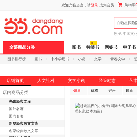
新
购物车
欢迎光临当当，请
登录
成为会员
窗
口
打
白狼星探险
开
无
障
热搜:
中国文
碍
者从不说谎
说
全部商品分类
图书
特装书
亲签书
电子书
明
页
图书排行榜
童书
中小学用书
小说
文学
青春文学
面,
按
科技
进口原版
电子书
Ctrl
加
波
店铺首页
人文社科
文学小说
经管励志
艺
浪
键
销量
价格
好评
最新
店内商品分类
打
开
先锋经典文库
导
国外名著
盲
模
国内名著
式
新华经典散文文库
名家经典散文文库