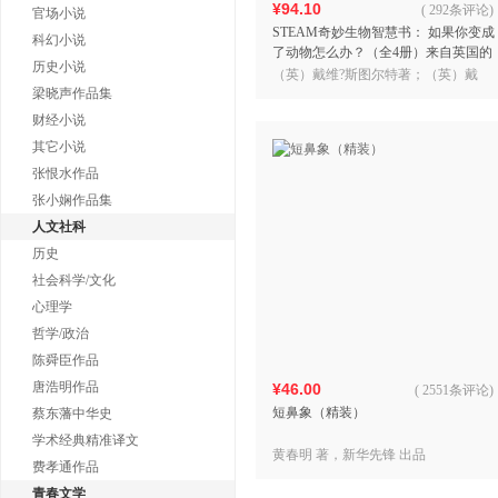
¥94.10
(
292条评论
)
官场小说
STEAM奇妙生物智慧书： 如果你变成
科幻小说
了动物怎么办？（全4册）来自英国的
历史小说
优质综合素质教育绘本
（英）戴维?斯图尔特著；（英）戴
梁晓声作品集
维?艾特拉姆绘；（意）阿梅里戈?皮
内利绘；韩青宁译
财经小说
其它小说
张恨水作品
张小娴作品集
人文社科
历史
社会科学/文化
心理学
哲学/政治
陈舜臣作品
唐浩明作品
¥46.00
(
2551条评论
)
短鼻象（精装）
蔡东藩中华史
学术经典精准译文
黄春明 著，新华先锋 出品
费孝通作品
青春文学