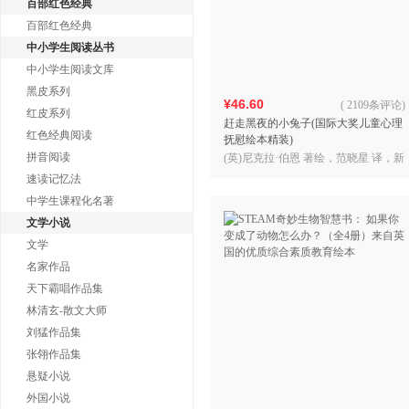
百部红色经典
百部红色经典
中小学生阅读丛书
中小学生阅读文库
黑皮系列
¥46.60
(
2109条评论
)
红皮系列
赶走黑夜的小兔子(国际大奖儿童心理
红色经典阅读
抚慰绘本精装)
拼音阅读
(英)尼克拉·伯恩 著绘，范晓星 译，新
华先锋 出品
速读记忆法
中学生课程化名著
文学小说
文学
名家作品
天下霸唱作品集
林清玄-散文大师
刘猛作品集
张翎作品集
悬疑小说
外国小说