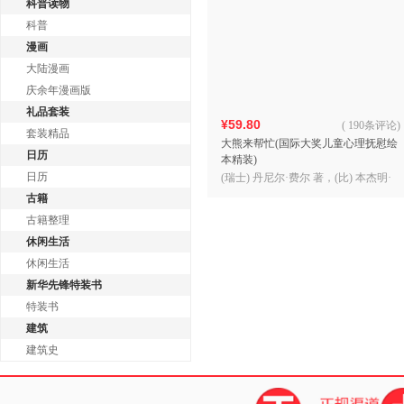
科普读物
科普
漫画
大陆漫画
庆余年漫画版
礼品套装
¥59.80
(
190条评论
)
套装精品
大熊来帮忙(国际大奖儿童心理抚慰绘
日历
本精装)
日历
(瑞士) 丹尼尔·费尔 著，(比) 本杰明·
勒鲁瓦 绘，范晓星 译
古籍
古籍整理
休闲生活
休闲生活
新华先锋特装书
特装书
建筑
建筑史