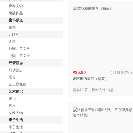
青春文学
唐缺作品
童书频道
童书
3-14岁
绘本
外国儿童文学
中国儿童文学
经管励志
成功励志
¥35.80
(
1148条评论
)
经管
爱吃糖的皇帝（精装）
金正昆礼仪
黄春明 著，新华先锋 出品
艺术传记
传记
艺术
女性人物
亲子生活
亲子生活