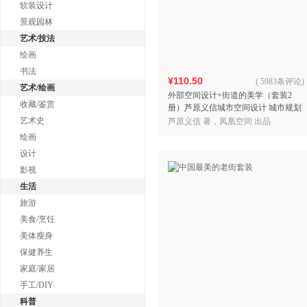
软装设计
景观园林
艺术/技法
绘画
书法
¥110.50
(
5983条评论
)
艺术/绘画
外部空间设计+街道的美学（套装2
收藏/鉴赏
册）芦原义信城市空间设计 城市规划
建筑 城市公共空间 环境景观 设计经
艺术史
芦原义信 著，凤凰空间 出品
典理论书籍
绘画
设计
影视
生活
旅游
美食/烹饪
美体瘦身
保健养生
家庭/家居
手工/DIY
科普