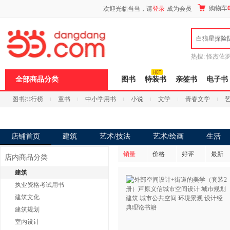
新
购物车
欢迎光临当当，请
登录
成为会员
窗
口
打
白狼星探险
开
无
障
热搜:
怪杰佐
碍
谎
吾辈如神
说
全部商品分类
图书
特装书
亲签书
电子书
明
页
图书排行榜
童书
中小学用书
小说
文学
青春文学
面,
按
科技
进口原版
电子书
Ctrl
加
波
店铺首页
建筑
艺术/技法
艺术/绘画
生活
浪
键
销量
价格
好评
最新
店内商品分类
打
开
建筑
导
执业资格考试用书
盲
模
建筑文化
式
建筑规划
室内设计