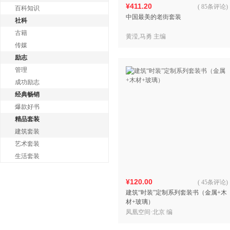
¥411.20
(
85条评论
)
百科知识
中国最美的老街套装
社科
古籍
黄滢,马勇 主编
传媒
励志
管理
成功励志
经典畅销
爆款好书
精品套装
建筑套装
艺术套装
生活套装
¥120.00
(
45条评论
)
建筑“时装”定制系列套装书（金属+木
材+玻璃）
凤凰空间·北京 编