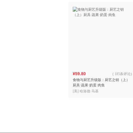
¥59.80
(
185条评论
)
食物与厨艺升级版：厨艺之钥（上）
厨具·蔬果·奶蛋·肉鱼
[美] 哈洛德·马基