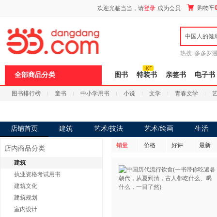
新
购物车
欢迎光临当当，请
登录
成为会员
窗
口
打
中国人的健
开
无
障
热搜:
多多罗
碍
传说
十日终
说
全部商品分类
图书
特装书
亲签书
电子书
明
页
图书排行榜
童书
中小学用书
小说
文学
青春文学
面,
按
科技
进口原版
电子书
Ctrl
加
波
店铺首页
建筑
艺术/技法
艺术/绘画
生活
浪
键
销量
价格
好评
最新
店内商品分类
打
开
建筑
导
执业资格考试用书
盲
模
建筑文化
式
建筑规划
室内设计