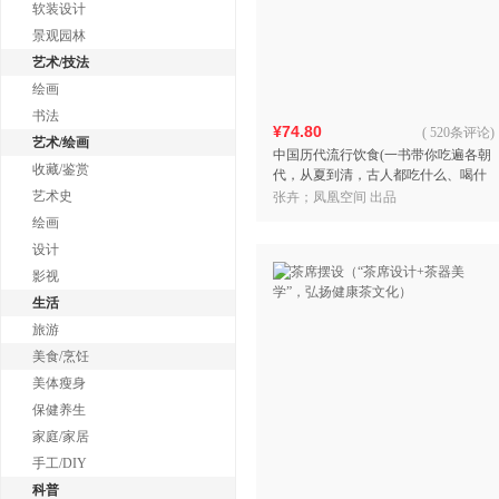
软装设计
景观园林
艺术/技法
绘画
书法
¥74.80
(
520条评论
)
艺术/绘画
中国历代流行饮食(一书带你吃遍各朝
收藏/鉴赏
代，从夏到清，古人都吃什么、喝什
么，一目了然)
艺术史
张卉；凤凰空间 出品
绘画
设计
影视
生活
旅游
美食/烹饪
美体瘦身
保健养生
家庭/家居
手工/DIY
科普