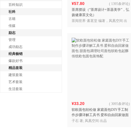
¥57.80
(
1395条评论
)
百科知识
茶席摆设（“茶席设计+茶器美学”，弘
社科
扬健康茶文化）
古籍
茶阅世界·素茗堂 编著，凤凰空间 出
传媒
品
励志
管理
成功励志
经典畅销
爆款好书
精品套装
建筑套装
艺术套装
生活套装
¥33.20
(
3095条评论
)
软欧面包轻松做 家庭面包DIY手工制
作步骤详解工具书 爱和自由回家做面
包 甜面包调理吐司面包软欧包起酥传
子石 著; 凤凰空间 出品
统欧包面包装饰配