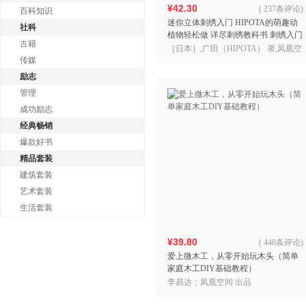
¥42.30
(
237条评论
)
百科知识
迷你立体刺绣入门 HIPOTA的萌趣动
社科
植物轻松做 详尽刺绣教科书 刺绣入门
古籍
基础针法超图解手工刺绣入门书刺绣
［日本］,广田（HIPOTA） 著,凤凰空
书籍大全花样针
传媒
间 出品;
励志
管理
成功励志
经典畅销
爆款好书
精品套装
建筑套装
艺术套装
生活套装
¥39.80
(
448条评论
)
爱上微木工，从零开始玩木头（简单
家庭木工DIY基础教程）
李易达；凤凰空间 出品