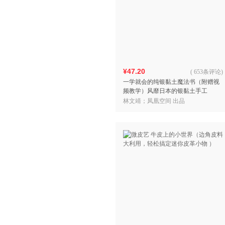
¥47.20
(
653条评论
)
一学就会的纯银黏土魔法书（附赠视
频教学）风靡日本的银黏土手工
DIY，365天都能送的手作礼物
林文靖；凤凰空间 出品