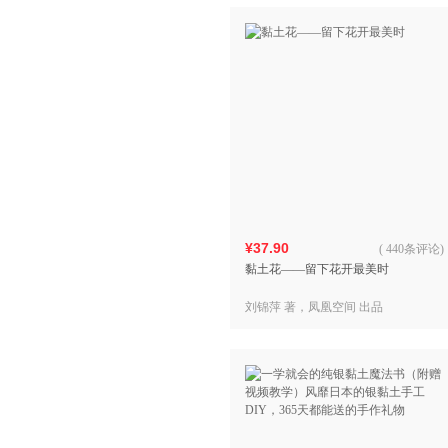
¥37.90
(
440条评论
)
黏土花——留下花开最美时
刘锦萍 著，凤凰空间 出品