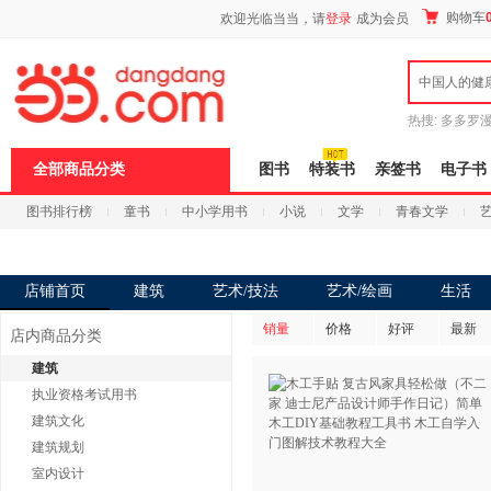
新
购物车
欢迎光临当当，请
登录
成为会员
窗
口
打
中国人的健
开
无
障
热搜:
多多罗
碍
传说
十日终
说
全部商品分类
图书
特装书
亲签书
电子书
明
页
图书排行榜
童书
中小学用书
小说
文学
青春文学
面,
按
科技
进口原版
电子书
Ctrl
加
波
店铺首页
建筑
艺术/技法
艺术/绘画
生活
浪
键
销量
价格
好评
最新
店内商品分类
打
开
建筑
导
执业资格考试用书
盲
模
建筑文化
式
建筑规划
室内设计