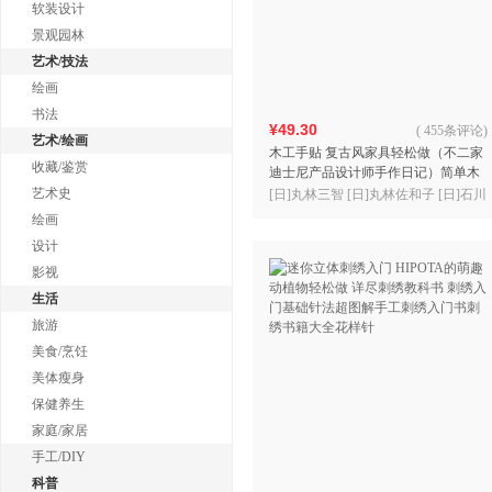
软装设计
景观园林
艺术/技法
绘画
书法
¥49.30
(
455条评论
)
艺术/绘画
木工手贴 复古风家具轻松做（不二家
收藏/鉴赏
迪士尼产品设计师手作日记）简单木
工DIY基础教程工具书 木工自学入门
艺术史
[日]丸林三智 [日]丸林佐和子 [日]石川
图解技术教程大全
聪 著；陈建 魏榕 译；凤凰空间 出品
绘画
设计
影视
生活
旅游
美食/烹饪
美体瘦身
保健养生
家庭/家居
手工/DIY
科普