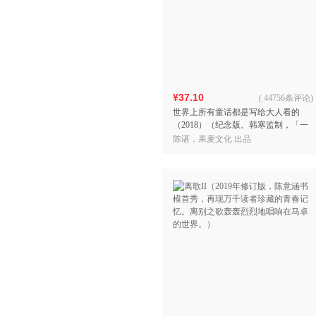
¥37.10
(
44756条评论
)
世界上所有童话都是写给大人看的
（2018）（纪念版。韩寒监制，「一
个」App人气作者陈谌的成人童话故
陈谌，果麦文化 出品
事集。）