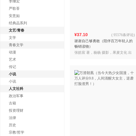
李继宏
严歌苓
安意如
经典品系列
文艺/青春
¥37.10
(
95576条评论
)
文学
谢谢自己够勇敢（陪伴百万年轻人的
青春文学
畅销读物）
动漫
张皓宸 著，杨杨 摄影，果麦文化 出
品
艺术
传记
小说
小说
人文社科
政治军事
古籍
投资理财
法律
历史
宗教/哲学