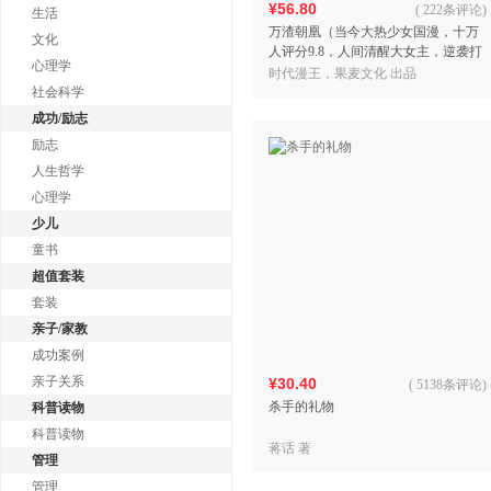
¥56.80
(
222条评论
)
生活
万渣朝凰（当今大热少女国漫，十万
文化
人评分9.8，人间清醒大女主，逆袭打
心理学
脸渣男！）
时代漫王，果麦文化 出品
社会科学
成功/励志
励志
人生哲学
心理学
少儿
童书
超值套装
套装
亲子/家教
成功案例
亲子关系
¥30.40
(
5138条评论
)
杀手的礼物
科普读物
科普读物
蒋话 著
管理
管理