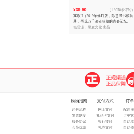
¥39.90
(
13950条评论
)
离歌II（2019年修订版，陈意涵书模首
秀，再现万千读者珍藏的青春记忆。
离别之歌轰轰烈烈地唱响在马卓的世
饶雪漫，果麦文化 出品
界。）
购物指南
支付方式
订单
购买流程
网上支付
配送服
发票制度
礼品卡支付
订单状
服务协议
银行转账
自助取
会员优惠
礼券支付
自助修