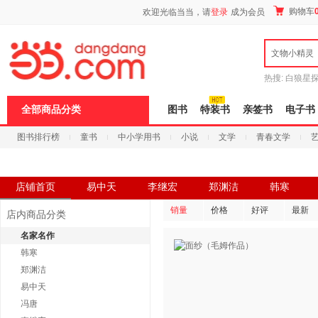
新
购物车
欢迎光临当当，请
登录
成为会员
窗
口
打
文物小精灵
开
无
障
热搜:
白狼星
碍
师3
重建秦
说
全部商品分类
图书
特装书
亲签书
电子书
明
页
图书排行榜
童书
中小学用书
小说
文学
青春文学
面,
按
科技
进口原版
电子书
Ctrl
加
波
店铺首页
易中天
李继宏
郑渊洁
韩寒
浪
键
销量
价格
好评
最新
店内商品分类
打
开
名家名作
导
韩寒
盲
模
郑渊洁
式
易中天
冯唐