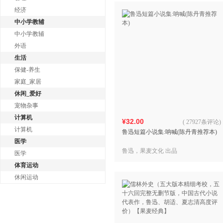
经济
中小学教辅
中小学教辅
外语
生活
保健-养生
家庭_家居
休闲_爱好
宠物杂事
计算机
¥32.00
(
27927条评论
)
计算机
鲁迅短篇小说集:呐喊(陈丹青推荐本)
医学
鲁迅，果麦文化 出品
医学
体育运动
休闲运动