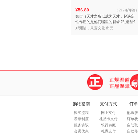
¥56.80
(
212条评论
)
智齿（天才之所以成为天才，起决定
性作用的是他们嘴里的智齿 郑渊洁长
篇小说扛鼎之作）
郑渊洁，果麦文化 出品
购物指南
支付方式
订单
购买流程
网上支付
配送服
发票制度
礼品卡支付
订单状
服务协议
银行转账
自助取
会员优惠
礼券支付
自助修