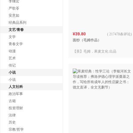
李继宏
严歌苓
安意如
经典品系列
文艺/青春
¥39.80
(
217478条评论
)
文学
面纱（毛姆作品）
青春文学
动漫
【英】毛姆，果麦文化 出品
艺术
传记
小说
小说
人文社科
政治军事
古籍
投资理财
法律
历史
宗教/哲学