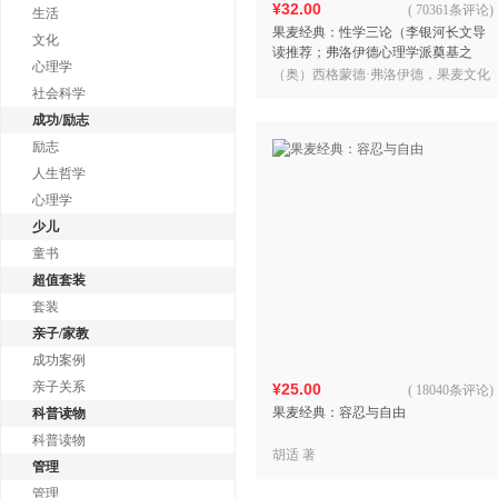
¥32.00
(
70361条评论
)
生活
果麦经典：性学三论（李银河长文导
文化
读推荐；弗洛伊德心理学派奠基之
心理学
作，写给所有成年人的性启蒙之书；
（奥）西格蒙德·弗洛伊德，果麦文化
德文直译，全文无删节）
社会科学
出品
成功/励志
励志
人生哲学
心理学
少儿
童书
超值套装
套装
亲子/家教
成功案例
亲子关系
¥25.00
(
18040条评论
)
果麦经典：容忍与自由
科普读物
科普读物
胡适 著
管理
管理