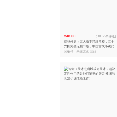
¥48.00
(
18855条评论
)
儒林外史（五大版本精细考校，五十
六回完整无删节版，中国古代小说代
表作，鲁迅、胡适、夏志清高度评
吴敬梓，果麦文化 出品
价）【果麦经典】