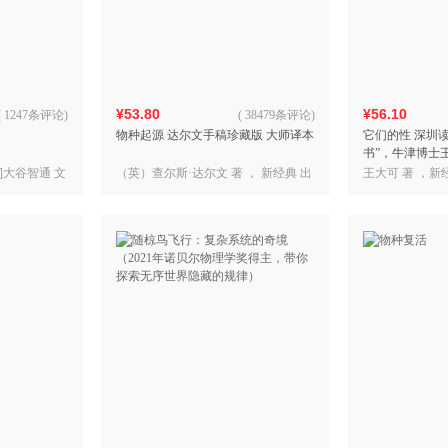
箱包皮
手表饰
运动户
汽车用
¥53.80
¥56.10
食品
(
1247条评论
)
(
38479条评论
)
物种起源 达尔文手稿珍藏版 大师译本
它们的性 深圳
手机通
书”，牛津博士王
数码影
性行为，反思人
]大谷智通 文
（英）查尔斯·达尔文 著 ， 新经典 出
王大可 著 ，新
电脑办
品
大家电
家用电