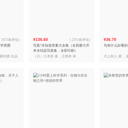
¥136.60
¥36.70
(
1071条评论
)
(
2351条评论
)
科学类图
写真?水知道答案大全集（全四册大开
鸟有什么好看的
本水结晶写真集，全彩印刷）
，新经典 出品
（日）江本胜 著，王维幸 译
川上和人 著 ，