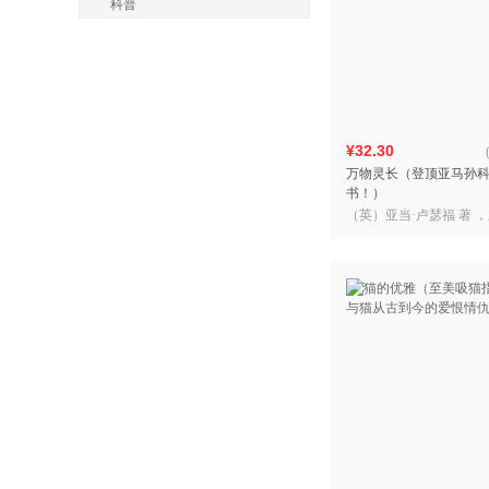
科普
¥32.30
万物灵长（登顶亚马孙
书！）
（英）亚当·卢瑟福 著 