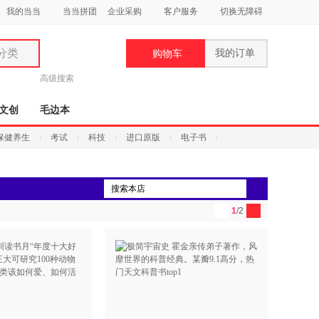
我的当当
当当拼团
企业采购
客户服务
切换无障碍
分类
我的订单
购物车
类
高级搜索
文创
毛边本
保健养生
考试
科技
进口原版
电子书
妆
品
1
/2
饰
鞋
用
饰