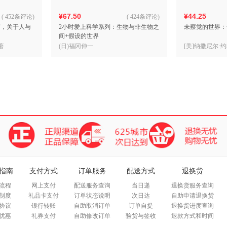
¥67.50
¥44.25
(
452条评论
)
(
424条评论
)
南，关于人与
2小时爱上科学系列：生物与非生物之
未察觉的世界：
）
间+假设的世界
著
(日)福冈伸一
[美]纳撒尼尔·约
品
指南
支付方式
订单服务
配送方式
退换货
流程
网上支付
配送服务查询
当日递
退换货服务查询
制度
礼品卡支付
订单状态说明
次日达
自助申请退换货
协议
银行转账
自助取消订单
订单自提
退换货进度查询
优惠
礼券支付
自助修改订单
验货与签收
退款方式和时间