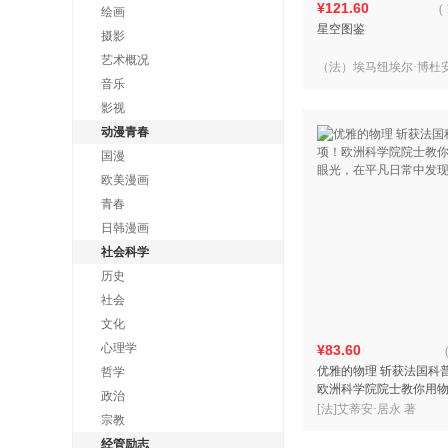
¥121.60
(
绘画
星空图鉴
摄影
艺术概况
（法）埃马纽埃尔·博杜
音乐
出品
影视
动漫青春
国漫
欧美漫画
青春
日韩漫画
社会科学
历史
社会
文化
心理学
¥83.60
优雅的物理 斩获法国科
哲学
欧洲科学院院士教你用
政治
光，在平凡日常中发现
[法]艾蒂安·居永 著
宗教
经管励志