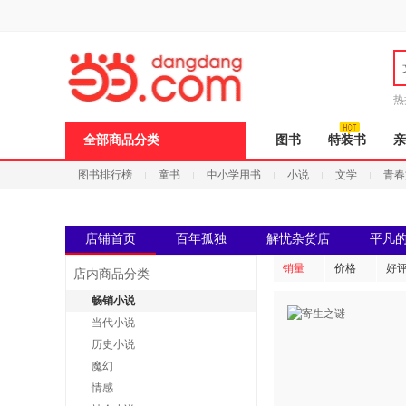
新
窗
口
打
开
无
障
热
碍
说
全部商品分类
图书
特装书
亲
明
页
图书排行榜
童书
中小学用书
小说
文学
青春
面,
按
Ctrl
加
波
店铺首页
百年孤独
解忧杂货店
平凡
浪
键
销量
价格
好
店内商品分类
打
开
畅销小说
导
当代小说
盲
模
历史小说
式
魔幻
情感