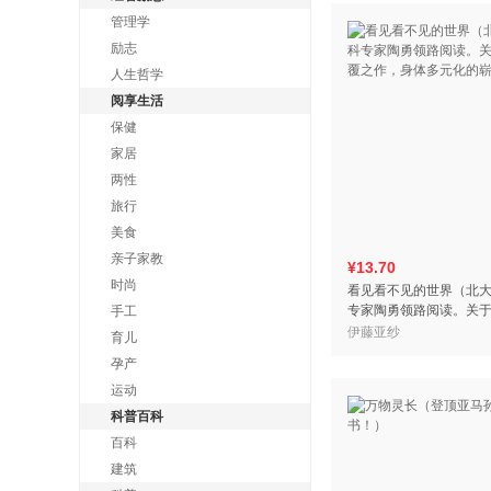
管理学
励志
人生哲学
阅享生活
保健
家居
两性
旅行
美食
亲子家教
¥13.70
时尚
看见看不见的世界（北
专家陶勇领路阅读。关于
手工
之作，身体多元化的崭
伊藤亚纱
育儿
孕产
运动
科普百科
百科
建筑