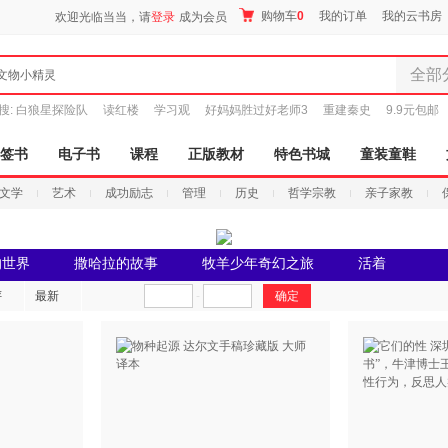
购物车
0
我的订单
我的云书房
欢迎光临当当，请
登录
成为会员
全部
文物小精灵
全部分
搜:
白狼星探险队
读红楼
学习观
好妈妈胜过好老师3
重建秦史
9.9元包邮
尾品汇
图书
签书
电子书
课程
正版教材
特色书城
童装童鞋
电子书
文学
艺术
成功励志
管理
历史
哲学宗教
亲子家教
音像
影视
时尚美
的世界
撒哈拉的故事
牧羊少年奇幻之旅
活着
搜索
母婴用
评
最新
-
玩具
孕婴服
童装童
家居日
家具装
服装
鞋