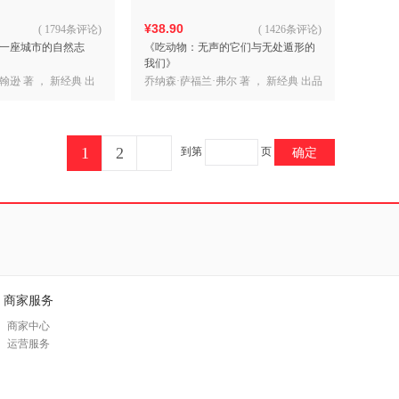
¥38.90
(
1794条评论
)
(
1426条评论
)
一座城市的自然志
《吃动物：无声的它们与无处遁形的
我们》
翰逊 著 ， 新经典 出
乔纳森·萨福兰·弗尔 著 ， 新经典 出品
1
2
到第
页
确定
商家服务
商家中心
运营服务