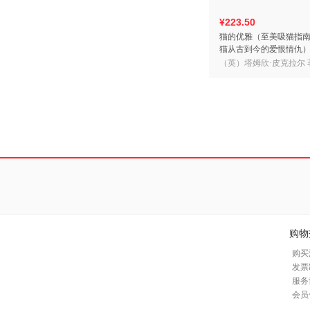
¥223.50
猫的优雅（至美吸猫指
猫从古到今的爱恨情仇
（英）塔姆欣·皮克拉尔 
购物
购买
发票
服务
会员