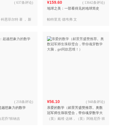
¥159.60
(
637条评论
)
(
13642条评论
)
地球之美：一部看得见的地球简史
科恩菲尔特 著 ， 新
帕特里克·德韦弗 文
¥56.10
(
218条评论
)
(
948条评论
)
超越想象力的数学
亲爱的数学（郝景芳盛赞推荐。奥数
冠军师生珠联璧合，带你魂穿数学大
脑，get同款思维！）
格尼乔?班纳吉
（英）戴维·达林，（英）阿格尼乔·班
纳吉 著 ，新经典 出品