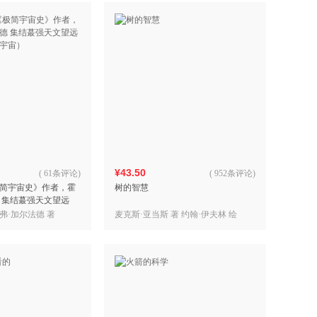
¥43.50
(
61条评论
)
(
952条评论
)
简宇宙史》作者，霍
树的智慧
 集结蕞强天文望远
宇宙）
弗·加尔法德 著
麦克斯·亚当斯 著 约翰·伊夫林 绘