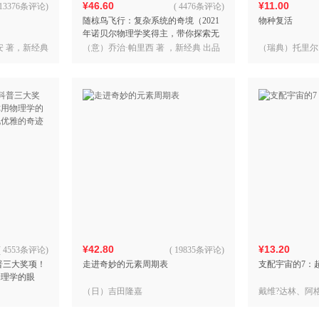
¥46.60
¥11.00
13376条评论
)
(
4476条评论
)
随椋鸟飞行：复杂系统的奇境（2021
物种复活
年诺贝尔物理学奖得主，带你探索无
序世界隐藏的规律）
安 著，新经典
（意）乔治·帕里西 著 ，新经典 出品
（瑞典）托里尔·
经典 出品
¥42.80
¥13.20
(
4553条评论
)
(
19835条评论
)
普三大奖项！
走进奇妙的元素周期表
支配宇宙的7：
物理学的眼
优雅的奇迹
（日）吉田隆嘉
戴维?达林、阿