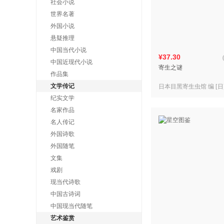
社会小说
世界名著
外国小说
悬疑推理
中国当代小说
¥37.30
中国近现代小说
寄生之谜
作品集
文学传记
日本目黑寄生虫馆 编 [日
[日]佐藤大介 图
纪实文学
名家作品
名人传记
外国诗歌
外国随笔
文集
戏剧
现当代诗歌
中国古诗词
中国现当代随笔
艺术鉴赏