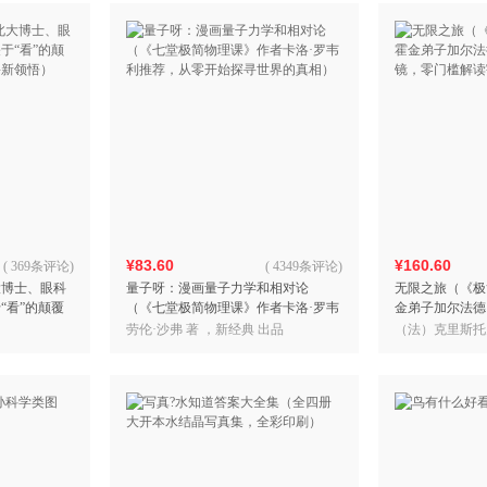
¥83.60
¥160.60
(
369条评论
)
(
4349条评论
)
大博士、眼科
量子呀：漫画量子力学和相对论
无限之旅（《极
“看”的颠覆
（《七堂极简物理课》作者卡洛·罗韦
金弟子加尔法德
新领悟）
利推荐，从零开始探寻世界的真相）
镜，零门槛解读
劳伦·沙弗 著 ，新经典 出品
（法）克里斯托