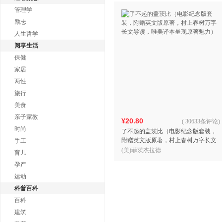
管理学
励志
人生哲学
阅享生活
保健
家居
两性
旅行
美食
亲子家教
¥20.80
(
30633条评论
)
时尚
了不起的盖茨比（电影纪念版套装，
附赠英文版原著，村上春树万字长文
手工
导读，唯美译本呈现原著魅力）
(美)菲茨杰拉德
育儿
孕产
运动
科普百科
百科
建筑