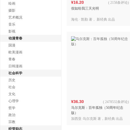
¥16.20
(
2158条评论
)
绘画
假如给我三天光明
摄影
艺术概况
海伦 · 凯勒 著， 新经典 出品
音乐
影视
动漫青春
国漫
欧美漫画
青春
日韩漫画
社会科学
历史
社会
文化
心理学
¥36.30
(
2478532条评论
)
马尔克斯：百年孤独（50周年纪念
哲学
版）
政治
加西亚·马尔克斯 著，新经典 出品
宗教
经管励志