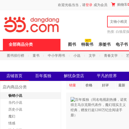
新
购物车
欢迎光临当当，请
登录
成为会员
窗
口
打
文物小精灵
开
无
障
热搜:
白狼星
碍
师3
重建秦
说
全部商品分类
图书
特装书
亲签书
电子书
明
页
图书排行榜
童书
中小学用书
小说
文学
青春文学
面,
按
科技
进口原版
电子书
Ctrl
加
波
店铺首页
百年孤独
解忧杂货店
平凡的世界
浪
键
销量
价格
好评
最新
店内商品分类
打
开
畅销小说
导
当代小说
盲
模
历史小说
式
魔幻
情感