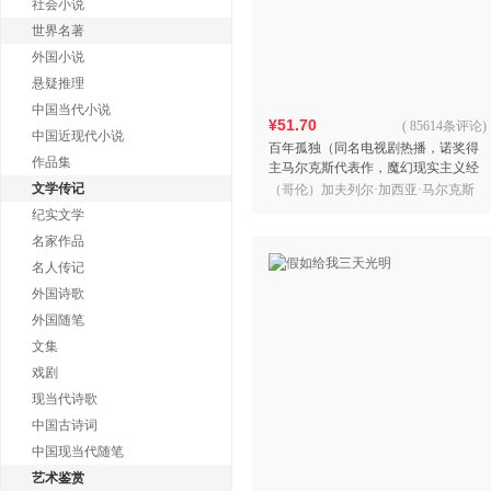
社会小说
世界名著
外国小说
悬疑推理
中国当代小说
¥51.70
(
85614条评论
)
中国近现代小说
百年孤独（同名电视剧热播，诺奖得
作品集
主马尔克斯代表作，魔幻现实主义经
典，赠发行超1200万纪念阅读手册）
文学传记
（哥伦）加夫列尔·加西亚·马尔克斯
著
纪实文学
名家作品
名人传记
外国诗歌
外国随笔
文集
戏剧
现当代诗歌
中国古诗词
中国现当代随笔
艺术鉴赏