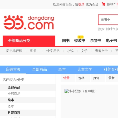
新
购物车
欢迎光临当当，请
登录
成为会员
窗
口
打
南明史
开
无
障
热搜:
新时代
碍
有兽焉全集
说
全部商品分类
图书
特装书
亲签书
电子书
明
页
图书排行榜
童书
中小学用书
小说
文学
青春文学
面,
按
科技
进口原版
电子书
Ctrl
加
波
店铺首页
全部商品
绘本
儿童文学
科普百
浪
键
销量
价格
好评
最新
店内商品分类
打
开
全部商品
导
全部商品
盲
模
绘本
式
绘本
科普百科