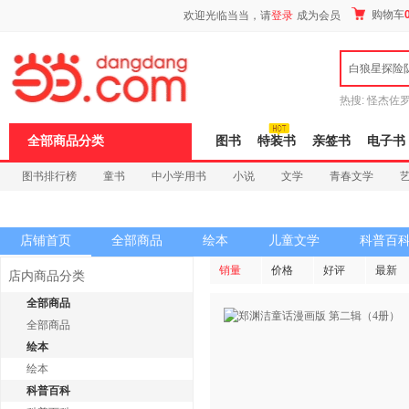
新
购物车
欢迎光临当当，请
登录
成为会员
窗
口
打
白狼星探险
开
无
障
热搜:
怪杰佐
碍
谎
吾辈如神
说
全部商品分类
图书
特装书
亲签书
电子书
明
页
图书排行榜
童书
中小学用书
小说
文学
青春文学
面,
按
科技
进口原版
电子书
Ctrl
加
波
店铺首页
全部商品
绘本
儿童文学
科普百
浪
键
销量
价格
好评
最新
店内商品分类
打
开
全部商品
导
全部商品
盲
模
绘本
式
绘本
科普百科