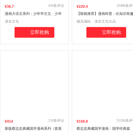
439
条评论
10488
条评
¥
36
.7
¥
220
.4
漫画大语文系列：少年学古文、少年
【陈铭推荐】漫画科普：比知识有
学汉字 有趣更有用（套装共4册）
的冷知识1-4（套装共4册）
漫友文化
锄见编绘，漫友文化出品
立即抢购
立即抢购
118
条评论
53106
条评
¥
414
¥
108
.8
新版蔡志忠典藏国学漫画系列（套装
蔡志忠典藏国学漫画：国学经典篇