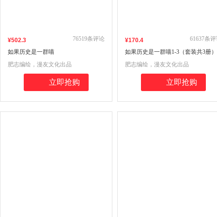
76519
条评论
61637
条评
¥
502
.3
¥
170
.4
如果历史是一群喵
如果历史是一群喵1-3（套装共3册）
1234567891011121314册当当自营肥志
肥志编绘，漫友文化出品
肥志编绘，漫友文化出品
套装共14册
立即抢购
立即抢购