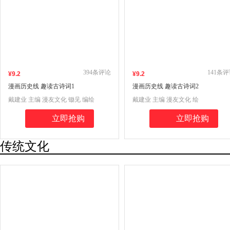
394
条评论
141
条评
¥
9
.2
¥
9
.2
漫画历史线 趣读古诗词1
漫画历史线 趣读古诗词2
戴建业 主编 漫友文化 锄见 编绘
戴建业 主编 漫友文化 绘
立即抢购
立即抢购
传统文化