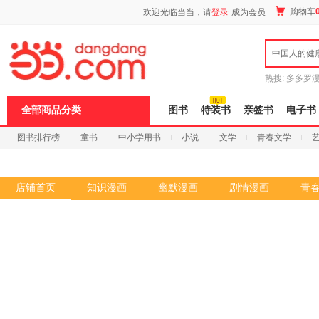
新
购物车
欢迎光临当当，请
登录
成为会员
窗
口
打
中国人的健
开
无
障
热搜:
多多罗
碍
传说
十日终
说
全部商品分类
图书
特装书
亲签书
电子书
明
页
图书排行榜
童书
中小学用书
小说
文学
青春文学
面,
按
科技
进口原版
电子书
Ctrl
加
波
店铺首页
知识漫画
幽默漫画
剧情漫画
青
浪
键
打
开
导
盲
模
式