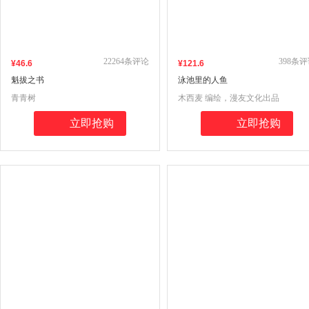
22264
条评论
398
条评
¥
46
.6
¥
121
.6
魁拔之书
泳池里的人鱼
青青树
木西麦 编绘，漫友文化出品
立即抢购
立即抢购