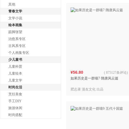
其他
青春文学
文学小说
绘本画集
踮脚张望
治愈系专区
古风系专区
个人画集专区
少儿童书
儿童科普
¥56.80
(
875127条评论
)
儿童绘本
如果历史是一群喵7·隋唐风云篇
儿童文学
时尚生活
肥志著 漫友文化 出品
烹饪美食
手工DIY
旅游休闲
时尚搭配