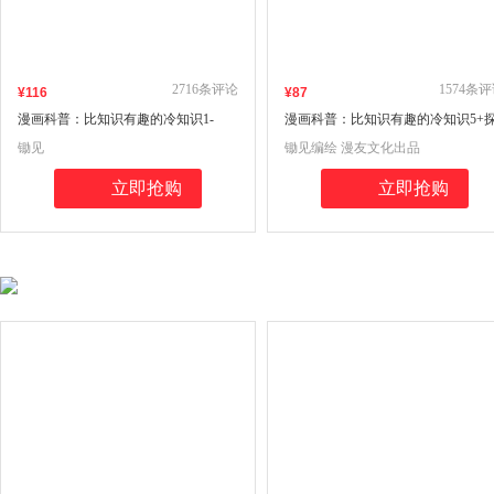
2716
条评论
1574
条评
¥
116
¥
87
漫画科普：比知识有趣的冷知识1-
漫画科普：比知识有趣的冷知识5+
5+探险笔记（套装共6册）
险笔记（套装共2册）
锄见
锄见编绘 漫友文化出品
立即抢购
立即抢购