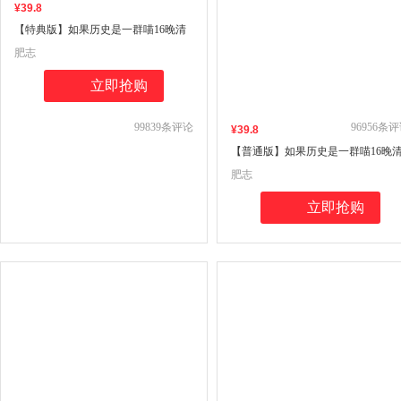
¥
39
.8
【特典版】如果历史是一群喵16晚清
残晖篇【新书现货速发】正版肥志著
肥志
小学生历史漫画书儿童历史书加赠喵
咪12张明信片
立即抢购
99839
条评论
96956
条评
¥
39
.8
【普通版】如果历史是一群喵16晚
残晖篇篇全套正版1-156册肥志著漫
肥志
8周年纪念版套装3册小学生课外阅
儿童西游喵知识肥志百科
立即抢购