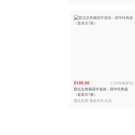
¥108.80
(
53106条评论
)
蔡志忠典藏国学漫画：国学经典篇
（套装共7册）
蔡志忠著 漫友文化 出品