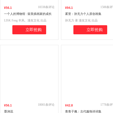
18338
条评论
1588
条评
¥
56
.1
¥
94
.1
一个人的博物馆 : 留美插画家的成长
雾里：孙无力个人原创画集
之旅(恭喜Lisk Feng 丰风获得2019年美
LISK Feng 丰风、漫友文化 出品
孙无力 著 漫友文化 出品
国福布斯艺术精英榜)
立即抢购
立即抢购
18001
条评论
1778
条评
¥
56
.1
¥
42
.8
墨涧花
青青子佩：古代服饰诗词集