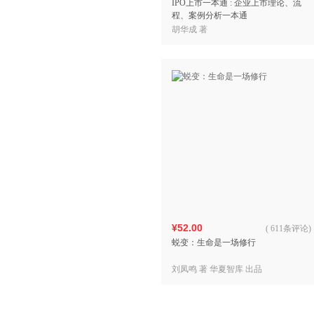
IPO上市一本通 : 企业上市理论、流
程、案例分析一本通
胡华成 著
¥52.00
(
611条评论
)
蜕变：生命是一场修行
刘凤鸣 著 华夏智库 出品