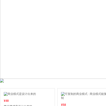
¥
48
¥
58