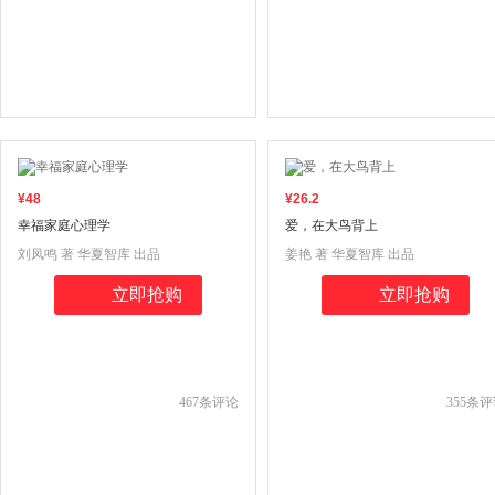
¥
48
¥
26
.2
幸福家庭心理学
爱，在大鸟背上
刘凤鸣 著 华夏智库 出品
姜艳 著 华夏智库 出品
立即抢购
立即抢购
467
条评论
355
条评