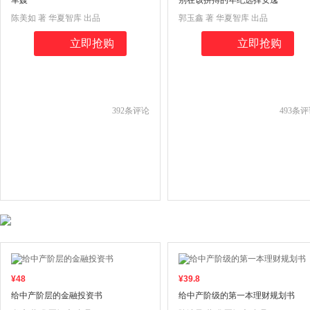
军嫂
别在该拼搏的年纪选择安逸
陈美如 著 华夏智库 出品
郭玉鑫 著 华夏智库 出品
立即抢购
立即抢购
392
条评论
493
条评
¥
48
¥
39
.8
给中产阶层的金融投资书
给中产阶级的第一本理财规划书