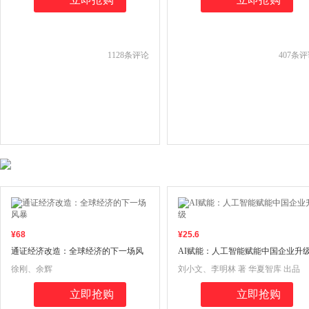
1128
条评论
407
条评
¥
68
¥
25
.6
通证经济改造：全球经济的下一场风
AI赋能：人工智能赋能中国企业升
暴
徐刚、余辉
刘小文、李明林 著 华夏智库 出品
立即抢购
立即抢购