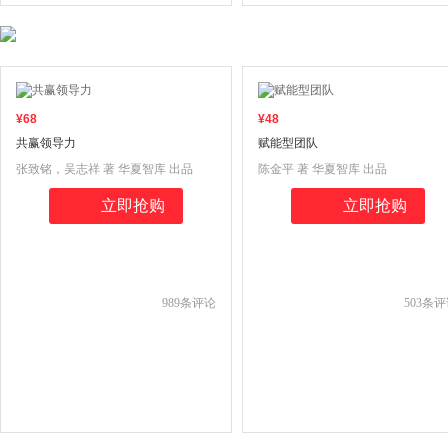
¥
68
¥
48
共赢领导力
赋能型团队
张致铭，吴志祥 著 华夏智库 出品
陈金平 著 华夏智库 出品
立即抢购
立即抢购
989
条评论
503
条评