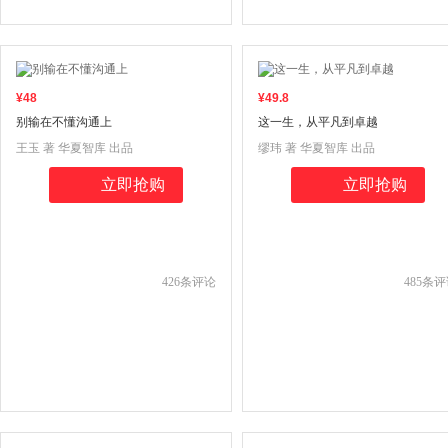
¥
48
¥
49
.8
别输在不懂沟通上
这一生，从平凡到卓越
王玉 著 华夏智库 出品
缪玮 著 华夏智库 出品
立即抢购
立即抢购
426
条评论
485
条评