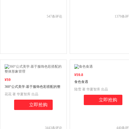
547
条评论
1379
条评
¥
59
.8
¥
59
食色食遇
360°公式美学:基于服饰色彩搭配的整
陆雪 著 华夏智库 出品
体形象管理
花花 著 华夏智库 出品
立即抢购
立即抢购
3443
条评论
440
条评