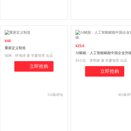
¥
48
¥
25
.6
重新定义制造
AI赋能：人工智能赋能中国企业升
祖林、怀海涛 著 华夏智库 出品
刘小文、李明林 著 华夏智库 出品
立即抢购
立即抢购
514
条评论
463
条评