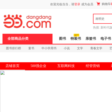
新
购物车
欢迎光临当当，请
登录
成为会员
窗
口
打
南明史
开
无
障
热搜:
新时代
碍
有兽焉全集
说
全部商品分类
图书
特装书
亲签书
电子书
明
页
图书排行榜
童书
中小学用书
小说
文学
青春文学
面,
按
科技
进口原版
电子书
Ctrl
加
波
店铺首页
500强企业
互联网科技
经管营销
浪
键
打
开
导
盲
模
式