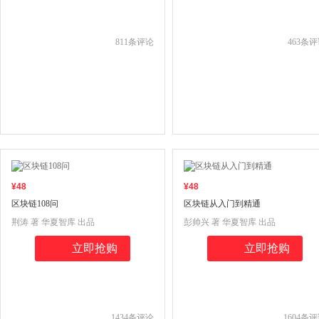
811
条评论
463
条评
¥
48
¥
48
区块链108问
区块链从入门到精通
荆涛 著 华夏智库 出品
彭帅兴 著 华夏智库 出品
立即抢购
立即抢购
1434
条评论
1604
条评