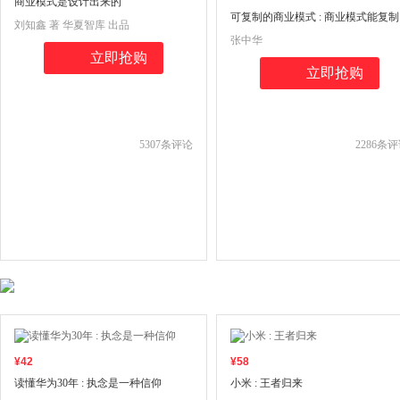
商业模式是设计出来的
可复制的商业模式 : 商业模式能复制
刘知鑫 著 华夏智库 出品
张中华
立即抢购
立即抢购
5307
条评论
2286
条评
¥
42
¥
58
读懂华为30年 : 执念是一种信仰
小米 : 王者归来