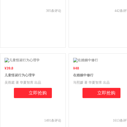
395
条评论
442
条评
¥
39
.8
¥
48
儿童怪诞行为心理学
在婚姻中修行
吴雨庭 著 华夏智库 出品
马熙媛 著 华夏智库 出品
立即抢购
立即抢购
1491
条评论
1613
条评