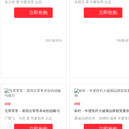
吴大有 著 华夏智库 出品
袁国宝 著 华夏智库 出品
立即抢购
立即抢购
1801
条评论
590
条评
¥
48
¥
98
无界零售：第四次零售革命的战略与
标杆：年度医药大健康品牌获奖案
执行
丁耀飞、马英 著 华夏智库 出品
桑迪品牌咨询、张继明 编著 华夏智
出品
立即抢购
立即抢购