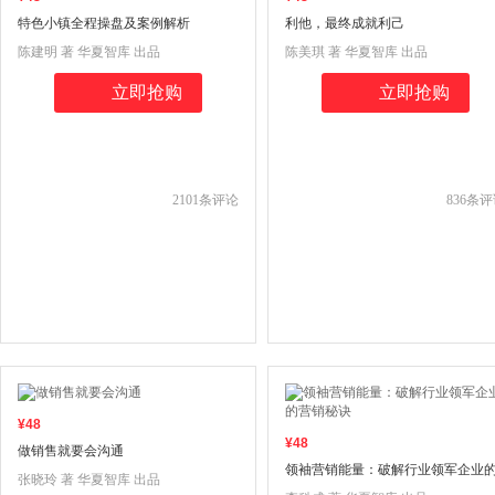
特色小镇全程操盘及案例解析
利他，最终成就利己
陈建明 著 华夏智库 出品
陈美琪 著 华夏智库 出品
立即抢购
立即抢购
2101
条评论
836
条评
¥
48
¥
48
做销售就要会沟通
领袖营销能量：破解行业领军企业
张晓玲 著 华夏智库 出品
营销秘诀