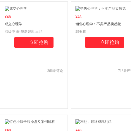
¥
48
¥
48
成交心理学
销售心理学：不卖产品卖感觉
邓焱中 著 华夏智库 出品
郭玉鑫
立即抢购
立即抢购
366
条评论
718
条评
¥
48
¥
48