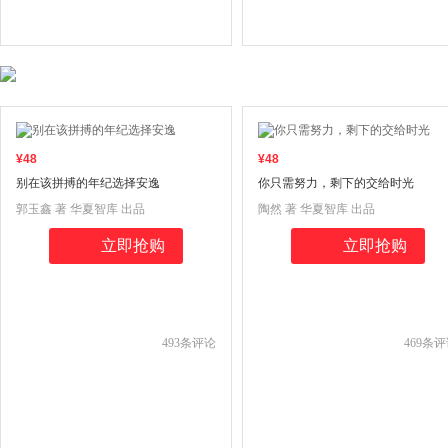
¥
48
¥
48
别在该拼搏的年纪选择安逸
你只需努力，剩下的交给时光
郭玉鑫 著 华夏智库 出品
陶然 著 华夏智库 出品
立即抢购
立即抢购
493
条评论
469
条评