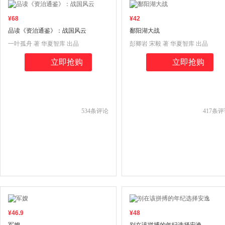
¥
68
¥
42
品读《资治通鉴》：战国风云
鄱阳湖大战
一叶孤舟 著 华夏智库 出品
彭卿岩 宋毅 著 华夏智库 出品
立即抢购
立即抢购
534
条评论
417
条评
¥
46
.9
¥
48