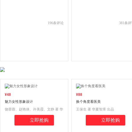
196
条评论
381
条评
¥
48
¥
88
魅力女性形象设计
换个角度看医美
饶蓉蓉、赵艳侠、许美霞、文静 著 华
王保生 著 华夏智库 出品
夏智库 出品
立即抢购
立即抢购