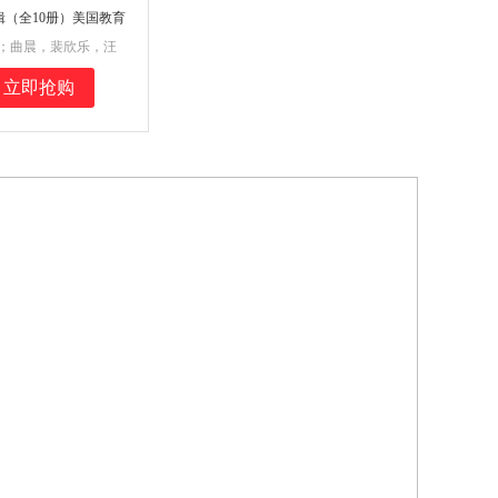
辑（全10册）美国教育
“教师推荐的100本儿
著；曲晨，裴欣乐，汪
英双语音频
；小博集出品
立即抢购