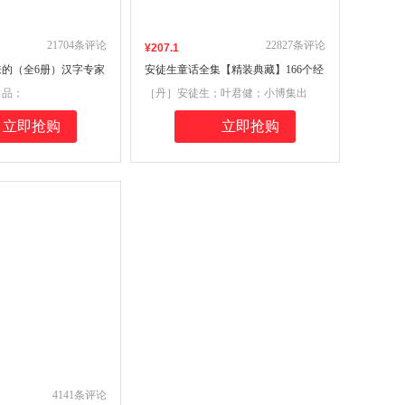
21704
条评论
22827
条评论
¥
207
.1
的（全6册）汉字专家
安徒生童话全集【精装典藏】166个经
趣味汉字书
典童话故事，16幅世界名画插画，6篇
出品；
［丹］安徒生；叶君健；小博集出
独家译者随感
品；
立即抢购
立即抢购
4141
条评论