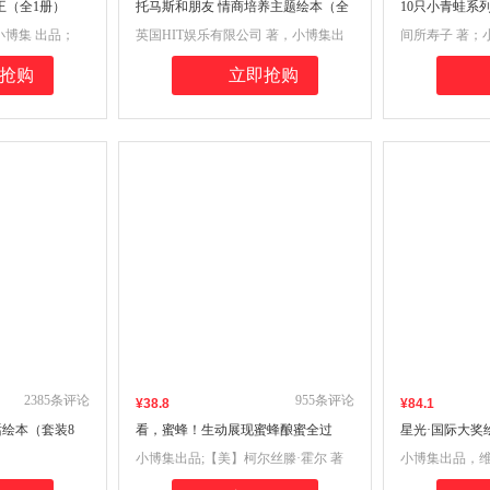
王（全1册）
托马斯和朋友 情商培养主题绘本（全
10只小青蛙系
8册）2-6岁亲子共读绘本儿童情商早
小博集 出品；
英国HIT娱乐有限公司 著，小博集出
间所寿子 著；小
教课
品
抢购
立即抢购
2385
条评论
955
条评论
¥
38
.8
¥
84
.1
绘本（套装8
看，蜜蜂！生动展现蜜蜂酿蜜全过
星光·国际大奖
程！架起孩子亲近自然的桥梁！
作，拼音标注
小博集出品;【美】柯尔丝滕·霍尔 著
小博集出品，维
和中英双语音
【加】伊莎贝尔·阿塞诺尔特 绘 张贵