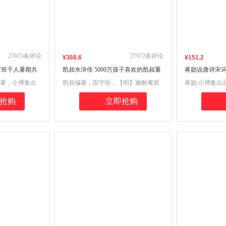
27615
条评论
27972
条评论
¥
388
.6
¥
151
.2
百班千人暑期共
凯叔水浒传 5000万孩子喜欢的凯叔重
蒋勋说唐诗宋词
磅新作
文学之美中国
 著，小博集出
凯叔编著，田宇绘，【明】施耐庵原
蒋勋;小博集出
著 ；小博集 出品
抢购
立即抢购