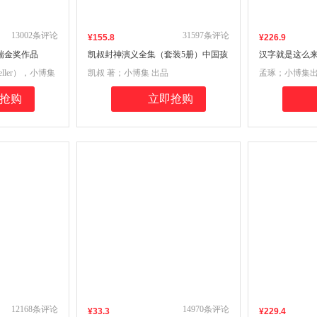
13002
条评论
31597
条评论
¥
155
.8
¥
226
.9
瑞金奖作品
凯叔封神演义全集（套装5册）中国孩
汉字就是这么来
书单 五年级推荐
子自己的英雄神话史诗
给孩子的靠谱
eller），小博集
凯叔 著；小博集 出品
孟琢；小博集
抢购
立即抢购
12168
条评论
14970
条评论
¥
33
.3
¥
229
.4