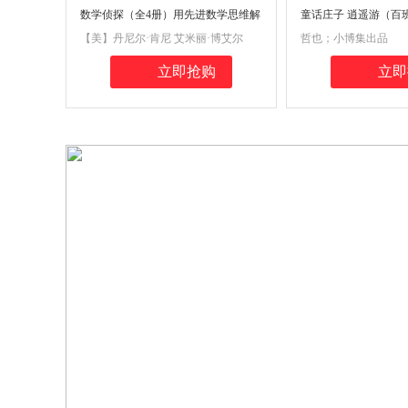
数学侦探（全4册）用先进数学思维解
童话庄子 逍遥游（百
决炫酷侦探难题
【美】丹尼尔·肯尼 艾米丽·博艾尔
哲也；小博集出品
著，小博集出品
立即抢购
立即