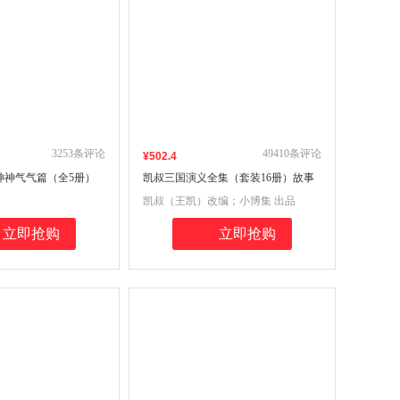
3253
条评论
49410
条评论
¥
502
.4
神神气气篇（全5册）
凯叔三国演义全集（套装16册）故事
校园成长IP，给孩子
大王凯叔专为孩子打造的三国故事
凯叔（王凯）改编；小博集 出品
长日记，聚焦习惯养
小学生经典烦恼，学习
立即抢购
立即抢购