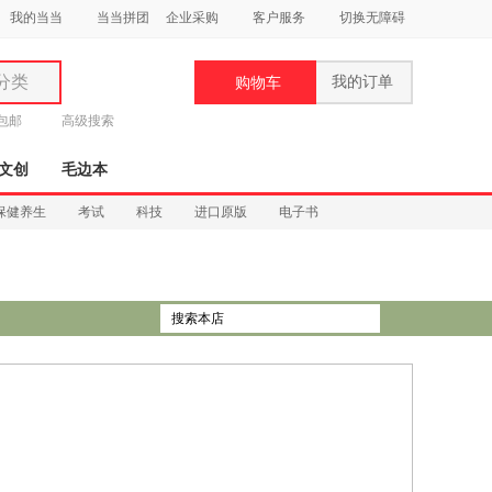
我的当当
当当拼团
企业采购
客户服务
切换无障碍
分类
我的订单
购物车
类
元包邮
高级搜索
文创
毛边本
保健养生
考试
科技
进口原版
电子书
妆
品
饰
鞋
用
饰