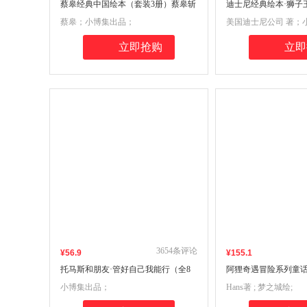
蔡皋经典中国绘本（套装3册）蔡皋斩
迪士尼经典绘本·狮子
获2026年“国际安徒生奖”
蔡皋；小博集出品；
美国迪士尼公司 著；
立即抢购
立即
3654
条评论
¥
56
.9
¥
155
.1
托马斯和朋友·管好自己我能行（全8
阿狸奇遇冒险系列童话
册）
册）
小博集出品；
Hans著 ; 梦之城绘;