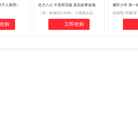
班千人推荐）
忠犬八公 中英双语版 真实故事改编
棚车少年 第一
一只秋田犬的守望 美国金风筝奖
协会推荐，入选
［美］帕梅拉S.特纳；小博集出品
钱德勒·华娜/
童读物”，赠中
泓，钱慧琳/译
抢购
立即抢购