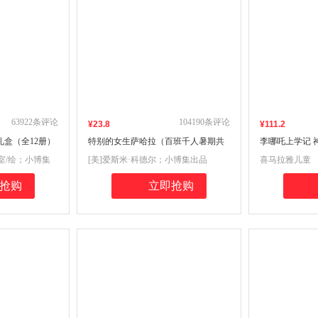
63922
条评论
104190
条评论
¥
23
.8
¥
111
.2
礼盒（全12册）
特别的女生萨哈拉（百班千人暑期共
李哪吒上学记 
侦探手账；千面
读图书）
喜马拉雅超人气
室/绘；小博集
[美]爱斯米·科德尔；小博集出品
喜马拉雅儿童
辑，中国优质原
的爆笑校园成
动科学侦探故事
成，解决N个
抢购
立即抢购
成长不发愁！