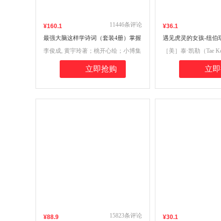
11446
条评论
¥
160
.1
¥
36
.1
最强大脑这样学诗词（套装4册）掌握
遇见虎灵的女孩-纽伯
科学记忆法，快速吃透小学古诗词
（2022百班千人暑期
李俊成, 黄宇玲著；桃开心绘；小博集
［美］泰·凯勒（Tae K
阅读）
主品
出品
立即抢购
立即
15823
条评论
¥
88
.9
¥
30
.1