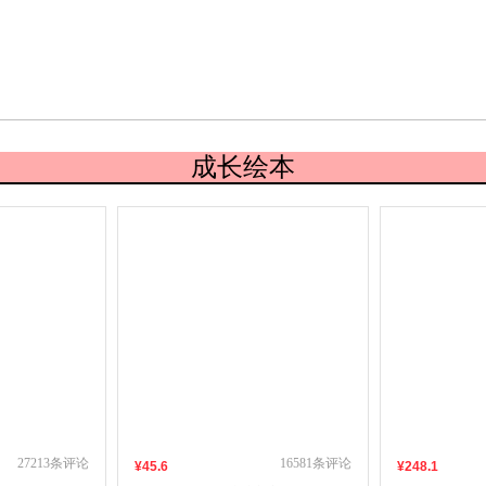
成长绘本
27213
条评论
16581
条评论
¥
45
.6
¥
248
.1