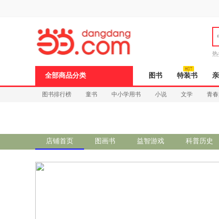
新
窗
口
打
开
无
障
热
碍
说
全部商品分类
图书
特装书
亲
明
页
图书排行榜
童书
中小学用书
小说
文学
青春
面,
按
Ctrl
加
波
浪
店铺首页
图画书
益智游戏
科普历史
键
打
开
导
盲
模
式