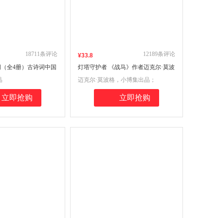
18711
条评论
12189
条评论
¥
33
.8
（全4册）古诗词中国
灯塔守护者 《战马》作者迈克尔·莫波
古诗词畅销书籍
格全力作 英国卡内基奖 红房子童书奖
品
迈克尔·莫波格，小博集出品；
获奖作家
立即抢购
立即抢购