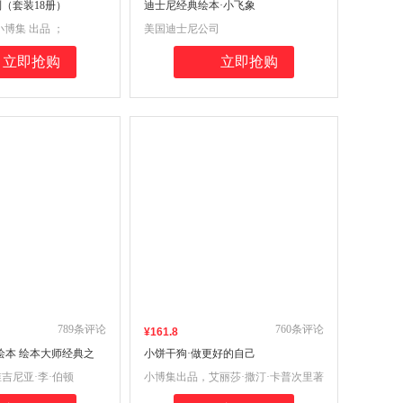
列（套装18册）
迪士尼经典绘本·小飞象
博集 出品 ；
美国迪士尼公司
立即抢购
立即抢购
789
条评论
760
条评论
¥
161
.8
绘本 绘本大师经典之
小饼干狗·做更好的自己
，随书赠送英文小册子
吉尼亚·李·伯顿
小博集出品，艾丽莎·撒汀·卡普次里著
频