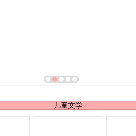
箱包皮
手表饰
运动户
汽车用
食品
手机通
数码影
电脑办
大家电
家用电
1
2
3
4
5
儿童文学