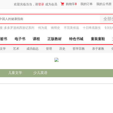
购物车
0
我的订单
我的云书房
欢迎光临当当，请
登录
成为会员
全部
中国人的健康指南
全部分
搜:
多多罗漫画西游记系列
何为道
南明史
不完美传说
十日终焉新生
9.9
尾品汇
图书
签书
电子书
课程
正版教材
特色书城
童装童鞋
电子书
文学
艺术
成功励志
管理
历史
哲学宗教
亲子家教
音像
影视
时尚美
母婴用
儿童文学
少儿英语
搜索
玩具
孕婴服
童装童
家居日
家具装
服装
鞋