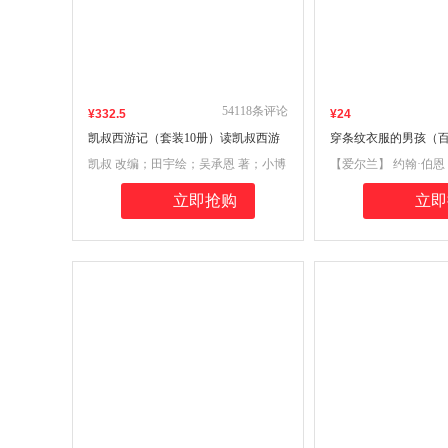
54118
条评论
¥
332
.5
¥
24
凯叔西游记（套装10册）读凯叔西游
穿条纹衣服的男孩（
记，做自己的取经人
读图书）
凯叔 改编；田宇绘；吴承恩 著；小博
【爱尔兰】 约翰·伯恩
集 出品
品
立即抢购
立即