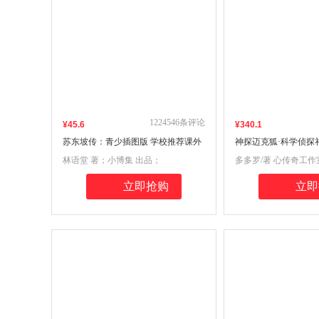
1224546
条评论
¥
45
.6
¥
340
.1
苏东坡传：青少插图版 学校推荐课外
神探迈克狐·科学侦探
阅读 一代国学大师林语堂带你品读诗
附赠海报，明信片，
林语堂 著；小博集 出品；
多多罗/著 心传奇工作
词书画
怪盗篇+侦探大赛篇合
出品
创作者多多罗少儿互
立即抢购
立即