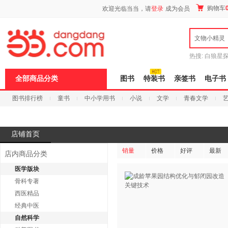
新
购物车
欢迎光临当当，请
登录
成为会员
窗
口
打
文物小精灵
开
无
障
热搜:
白狼星
碍
师3
重建秦
说
全部商品分类
图书
特装书
亲签书
电子书
明
页
图书排行榜
童书
中小学用书
小说
文学
青春文学
面,
按
科技
进口原版
电子书
Ctrl
加
波
店铺首页
浪
键
销量
价格
好评
最新
店内商品分类
打
开
医学版块
导
骨科专著
盲
模
西医精品
式
经典中医
自然科学