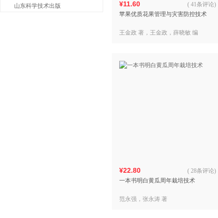
¥11.60
(
41条评论
)
山东科学技术出版
苹果优质花果管理与灾害防控技术
王金政 著，王金政，薛晓敏 编
¥22.80
(
28条评论
)
一本书明白黄瓜周年栽培技术
范永强，张永涛 著