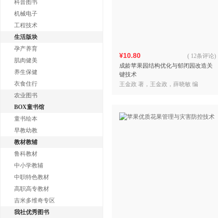
科普图书
机械电子
工程技术
生活版块
孕产养育
¥10.80
(
12条评论
)
肌肉健美
成龄苹果园结构优化与郁闭园改造关
养生保健
键技术
衣食住行
王金政 著，王金政，薛晓敏 编
农业图书
BOX童书馆
童书绘本
早教幼教
教材教辅
鲁科教材
中小学教辅
中职特色教材
高职高专教材
吉米多维奇专区
我社优秀图书