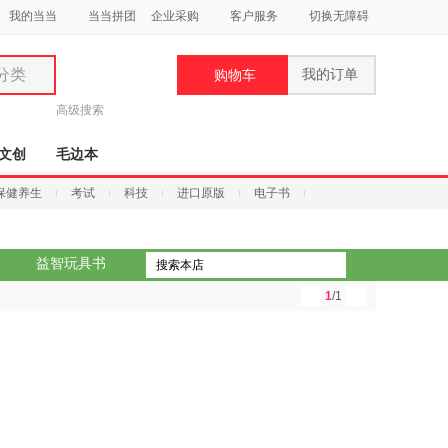
我的当当
当当拼团
企业采购
客户服务
切换无障碍
分类
我的订单
购物车
类
高级搜索
文创
毛边本
保健养生
考试
科技
进口原版
电子书
妆
益智玩具书
品
1
/1
饰
鞋
用
饰