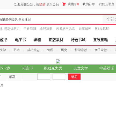
购物车
0
我的订单
我的云书房
欢迎光临当当，请
登录
成为会员
全部
白狼星探险队 壁画迷踪
全部分
搜:
怪杰佐罗力
早春晴朗
全球通史
死者从不说谎
吾辈如神
9.9元包邮
尾品汇
图书
签书
电子书
课程
正版教材
特色书城
童装童鞋
电子书
文学
艺术
成功励志
管理
历史
哲学宗教
亲子家教
音像
影视
时尚美
7-12岁
88选10
凯迪克大奖
儿童文学
中英双语
搜索
母婴用
评
最新
-
玩具
孕婴服
一页
童装童
家居日
家具装
服装
鞋