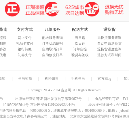
指南
支付方式
订单服务
配送方式
退换货
流程
网上支付
配送服务查询
当日递
退换货服务查询
制度
礼品卡支付
订单状态说明
次日达
自助申请退换货
协议
银行转账
自助取消订单
订单自提
退换货进度查询
优惠
礼券支付
自助修改订单
验货与签收
退款方式和时间
联盟
|
当当招商
|
机构销售
|
手机当当
|
官方Blog
|
知
Copyright 2004 - 2024 当当网. All Rights Reserved
9号
|
出版物经营许可证 新出发京批字第直0673号
|
食品经营许可证：JY1110
京公网安备11010502037644号
|
经营许可证编号：合字B2-20
信息举报电话：4001066666-5，涉未成年举报电话：4001066666-9，邮箱：
jubao
北京当当科文电子商务有限公司
，通信地址：北京市东城区藏经馆胡同17号1幢A103