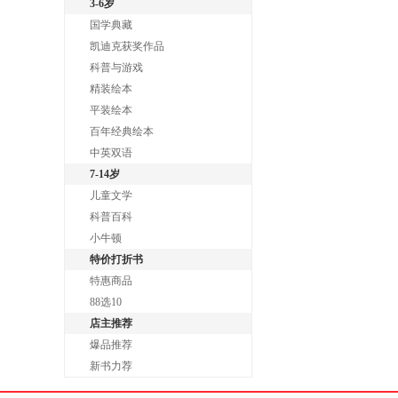
3-6岁
国学典藏
凯迪克获奖作品
科普与游戏
精装绘本
平装绘本
百年经典绘本
中英双语
7-14岁
儿童文学
科普百科
小牛顿
特价打折书
特惠商品
88选10
店主推荐
爆品推荐
新书力荐