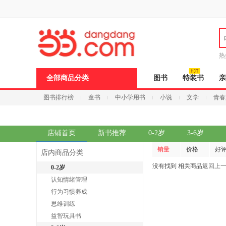
新
窗
口
打
开
无
障
热
碍
说
全部商品分类
图书
特装书
亲
明
页
图书排行榜
童书
中小学用书
小说
文学
青春
面,
按
Ctrl
加
波
店铺首页
新书推荐
0-2岁
3-6岁
浪
键
销量
价格
好
店内商品分类
打
开
没有找到 相关商品
返回上
0-2岁
导
认知情绪管理
盲
模
行为习惯养成
式
思维训练
益智玩具书