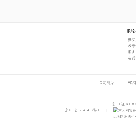
购物
购买
发票
服务
会员
公司简介
|
网站
京ICP证04118
京ICP备17043473号-1
|
互联网违法和不良