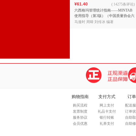
¥61.40
(
14275条评论
)
六西格玛管理统计指南——MINTAB
使用指导（第3版）（中国质量协会六
西格玛黑带注册考试参考用书）团购
马逢时 周暐 刘传冰 编著
电话4001066
购物指南
支付方式
订单
购买流程
网上支付
配送服
发票制度
礼品卡支付
订单状
服务协议
银行转账
自助取
会员优惠
礼券支付
自助修