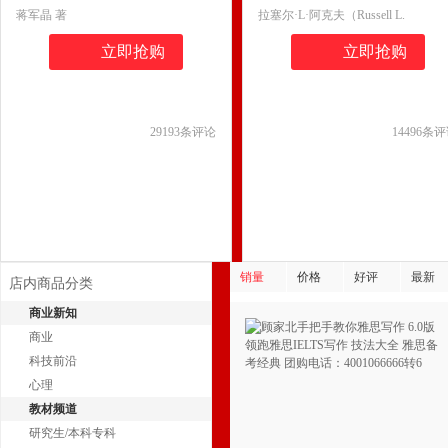
团购电话：4001066666转6
电话：4001066666转6
蒋军晶 著
拉塞尔·L·阿克夫（Russell L.
Ackoff）、丹尼尔·格林伯格（ Danie
立即抢购
立即抢购
Greenberg） 著,杨彩霞 译
29193
条评论
14496
条评
销量
价格
好评
最新
店内商品分类
商业新知
商业
科技前沿
心理
教材频道
研究生/本科专科