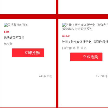
¥
29
¥
34
.9
民法典百问百答
连接：社交媒体批评史（新闻与传
杨立新
学译丛·学术前沿系列）
[荷兰]何塞·范·迪克
立即抢购
立即抢购
446
条评论
1582
条评