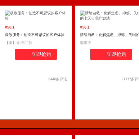
¥
56
.1
¥
56
.1
极致服务：创造不可思议的客户体验
情绪自救：化解焦虑、抑郁、失眠
七天自我疗愈法
【美】肯·布兰佳
李宏夫
立即抢购
立即抢购
6446
条评论
21132
条评