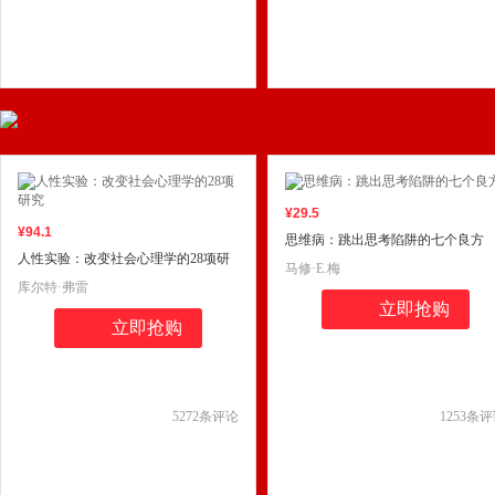
¥
29
.5
¥
94
.1
思维病：跳出思考陷阱的七个良方
人性实验：改变社会心理学的28项研
马修·E.梅
究
库尔特·弗雷
立即抢购
立即抢购
5272
条评论
1253
条评