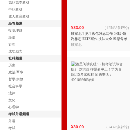
高职高专教材
中职教材
成人教育教材
经管频道
¥33.00
(
125438条评论
)
投资理财
顾家北手把手教你雅思写作 6.0版 领
经济
跑雅思IELTS写作 技法大全 雅思备考
经典 团购电话：4001066666转6
管理
顾家北
成功励志
社科频道
历史
政治/军事
哲学/宗教
社会科学
法律
文化
心理学
考试外语频道
外语
¥30.00
(
74376条评论
)
考试