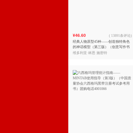
¥46.60
(
13891条评论
)
经典人物原型45种——创造独特角色
的神话模型（第三版）（创意写作书
系）
维多利亚·林恩·施密特