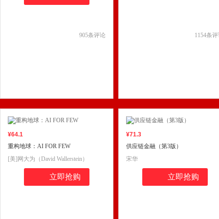
905
条评论
1154
条评
¥
64
.1
¥
71
.3
重构地球：AI FOR FEW
供应链金融（第3版）
[美]网大为（David Wallerstein）
宋华
立即抢购
立即抢购