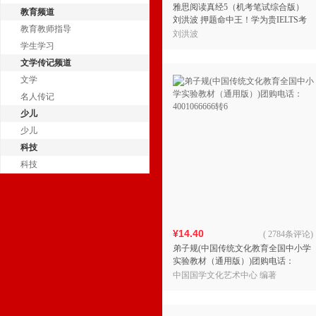
雅思阅读真经5（机考笔试综合版）
教育频道
刘洪波 押题命中王！学为贵IELTS考
教育教师指导
试教材 团购电话：4001066666转6
刘洪波
学生学习
文学传记频道
文学
名人传记
少儿
少儿
科技
科技
¥14.40
(
2784条评论
)
弟子规(中国传统文化教育全国中小学
实验教材（通用版）)团购电话：
4001066666转6
中国国学文化艺术中心 编著