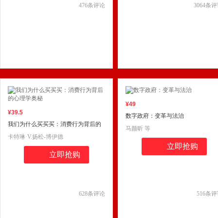
476
条评论
3064
条评
¥
49
¥
39
.5
数字政府：变革与法治
我们为什么买买买：消费行为背后的
马颜昕 等
心理学奥秘
卡特琳·V.扬松-博伊德
立即抢购
立即抢购
628
条评论
516
条评