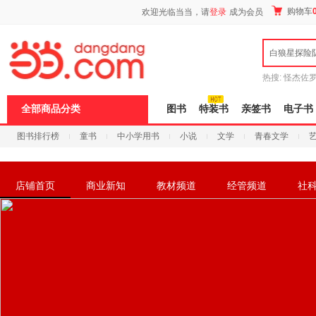
新
购物车
欢迎光临当当，请
登录
成为会员
窗
口
打
白狼星探险
开
无
障
热搜:
怪杰佐
碍
谎
吾辈如神
说
全部商品分类
图书
特装书
亲签书
电子书
明
页
图书排行榜
童书
中小学用书
小说
文学
青春文学
面,
按
科技
进口原版
电子书
Ctrl
加
波
店铺首页
商业新知
教材频道
经管频道
社
浪
键
打
开
导
盲
模
式