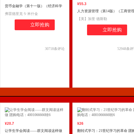
¥
55
.3
货币金融学（第十一版）（经济科学
人力资源管理（第14版）（工商管
译丛）团购电话4001066666转6
弗雷德里克·S·米什金
经典译丛）考研参考书，第六版获
【美】加里·德斯勒
十二届中国图书奖
立即抢购
立即抢购
30718
条评论
52948
条评
¥
20
.7
¥
26
让学生学会阅读——群文阅读这样做
翻转式学习：21世纪学习的革命 团