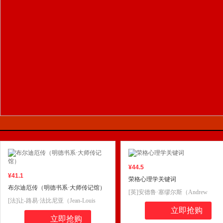
¥
44
.5
¥
41
.1
荣格心理学关键词
布尔迪厄传（明德书系·大师传记馆）
[英]安德鲁·塞缪尔斯（Andrew
[法]让-路易·法比尼亚（Jean-Louis
Samuels）等
Fabian
立即抢购
立即抢购