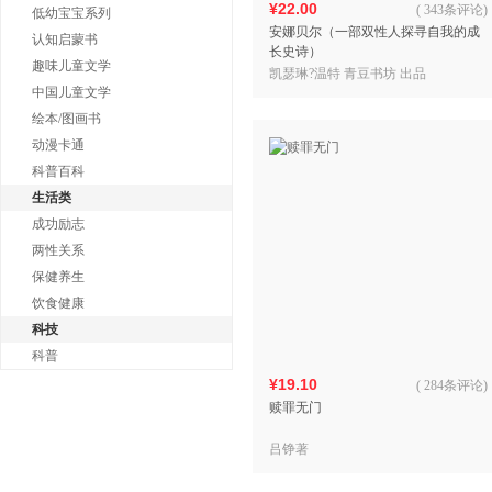
¥22.00
(
343条评论
)
低幼宝宝系列
安娜贝尔（一部双性人探寻自我的成
认知启蒙书
长史诗）
趣味儿童文学
凯瑟琳?温特 青豆书坊 出品
中国儿童文学
绘本/图画书
动漫卡通
科普百科
生活类
成功励志
两性关系
保健养生
饮食健康
科技
科普
¥19.10
(
284条评论
)
赎罪无门
吕铮著