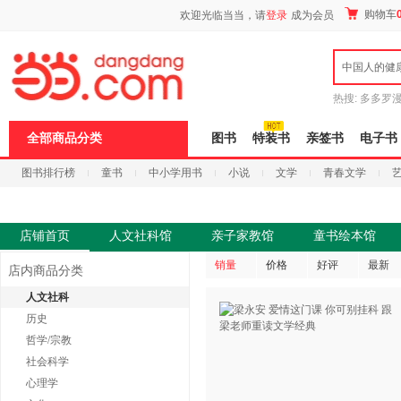
新
购物车
欢迎光临当当，请
登录
成为会员
窗
口
打
中国人的健
开
无
障
热搜:
多多罗
碍
传说
十日终
说
全部商品分类
图书
特装书
亲签书
电子书
明
页
图书排行榜
童书
中小学用书
小说
文学
青春文学
面,
按
科技
进口原版
电子书
Ctrl
加
波
店铺首页
人文社科馆
亲子家教馆
童书绘本馆
浪
键
销量
价格
好评
最新
店内商品分类
打
开
人文社科
导
历史
盲
模
哲学/宗教
式
社会科学
心理学