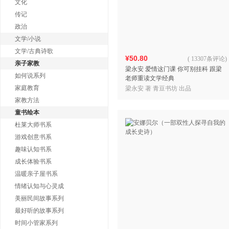
文化
传记
政治
文学/小说
文学/古典诗歌
¥50.80
(
13307条评论
)
亲子家教
梁永安 爱情这门课 你可别挂科 跟梁
如何说系列
老师重读文学经典
家庭教育
梁永安 著 青豆书坊 出品
家教方法
童书绘本
杜莱大师书系
游戏创意书系
趣味认知书系
成长体验书系
温暖亲子屋书系
情绪认知与心灵成
美丽民间故事系列
最好听的故事系列
时间小管家系列