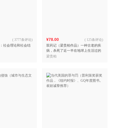
¥78.00
(
3777条评论
)
(
125条评论
)
：社会理论和社会结
双药记（梁贵柏作品）一种古老的疾
病，杀死了近一半在地球上生活过的
人；两种神奇的药物，拯救了亿万患
梁贵柏
者的生命。