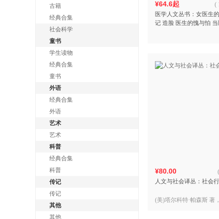
¥64.6起
(
古籍
医学人文丛书：女医生的
经典合集
记 造脸 医生的愧与怕 
社会科学
美国公立医院的死与生 
流行病的故事
童书
学生读物
经典合集
童书
外语
经典合集
外语
艺术
艺术
科普
经典合集
科普
¥80.00
人文与社会译丛：社会
传记
传记
(美)塔尔科特·帕森斯 著
其他
其他