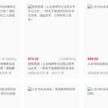
¥74.10
¥89.00
(
1677条评论
)
(
2589条评论
)
为何继承父业
恐惧景观（人文地理学之父段义孚开
人文与社会译丛
力荐！深刻解
山之作；一部关于焦虑的百科全书式
纪工人阶级研
专著，涵盖史学、心理学和人类学）
凌旻华 译
[美国] 段义孚 著，徐文宁 译
克利福德·格尔茨