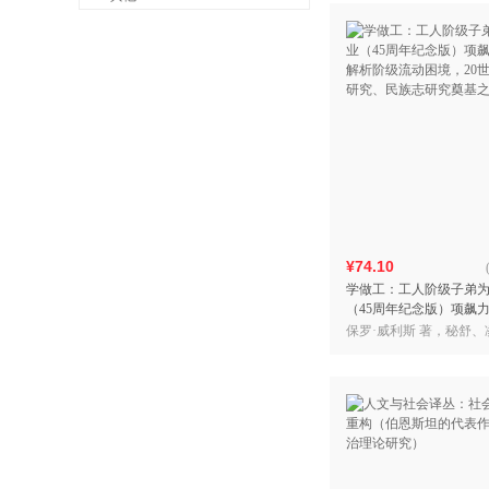
¥74.10
学做工：工人阶级子弟
（45周年纪念版）项飙
析阶级流动困境，20世
保罗·威利斯 著，秘舒、
究、民族志研究奠基之