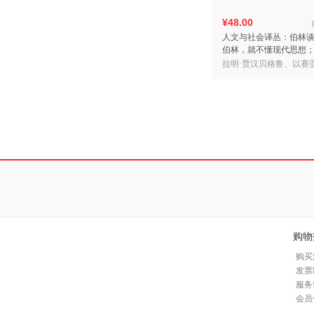
¥48.00
人文与社会译丛：伯林
伯林，就不懂现代思想
从这一本开始）
拉明·贾汉贝格鲁、以赛亚
杨祯钦 译
购物
购买
发票
服务
会员