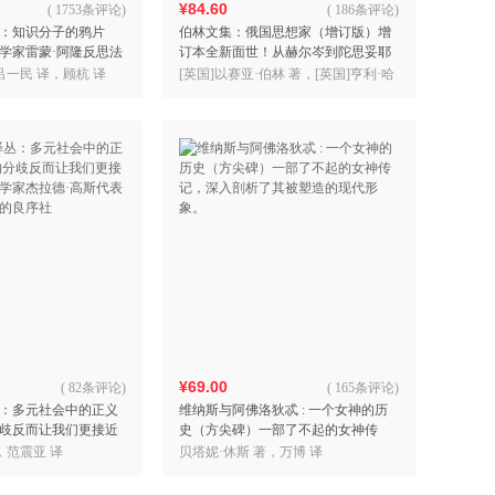
¥84.60
(
1753条评论
)
(
186条评论
)
：知识分子的鸦片
伯林文集：俄国思想家（增订版）增
学家雷蒙·阿隆反思法
订本全新面世！从赫尔岑到陀思妥耶
作）
夫斯基，以赛亚·伯林书写19世纪俄国
吕一民 译，顾杭 译
[英国]以赛亚·伯林 著，[英国]亨利·哈
知识分子群像，破译俄
代 艾琳·凯利 编，彭淮栋 岳秀坤 译
¥69.00
(
82条评论
)
(
165条评论
)
：多元社会中的正义
维纳斯与阿佛洛狄忒 : 一个女神的历
歧反而让我们更接近
史（方尖碑）一部了不起的女神传
家杰拉德·高斯代表
记，深入剖析了其被塑造的现代形
，范震亚 译
贝塔妮·休斯 著，万博 译
的良序社
象。