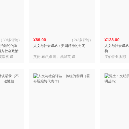
¥89.00
¥128.00
(
396条评论
)
(
242条评论
)
政治理论的重
人文与社会译丛：美国精神的封闭
人文与社会译丛
西方社会政治
构
黄瑞祺 译
艾伦·布卢姆 著， 战旭英 译
罗伯特·K.默顿