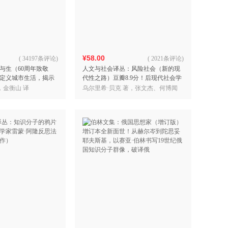
具
品
外
品
¥58.00
(
34197条评论
)
(
2021条评论
)
与生（60周年致敬
人文与社会译丛：风险社会（新的现
讯
定义城市生活，揭示
代性之路）豆瓣8.9分！后现代社会学
音
途的传世经典，豆瓣
理论的杰出代表作！揭露“风险真
，金衡山 译
乌尔里希·贝克 著，张文杰、何博闻
公
中译本全面
相”，关注人类生存，剖
译
器