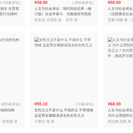
¥58.00
¥59.00
11104条评论
)
(
2846条评论
)
诞生 生育笔
人文与社会译丛：现代性的后果（修
人文与社会译丛
当医疗出错时
订版）社会学泰斗、伦敦政经学院前
（法国著名社会
看不见的敌人
任院长安东尼?吉登斯代表作，译文全
兰西病的经典著
安东尼·吉登斯 著， 田禾 译
雷蒙·阿隆 著，
面修订，刘擎推荐。
¥55.10
¥68.00
(
4093条评论
)
(
95条评论
)
行动的结构
女性主义不是什么 不搞对立 不带情绪
人文与社会译丛
这是男女都能读进去的女性主义
为什么理想的分
正义？当代哲学
， 张明德 译
卡萝尔·海 著
杰拉德·高斯 著
作，挑战罗尔斯