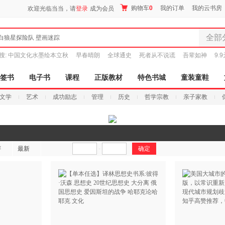
购物车
0
我的订单
我的云书房
欢迎光临当当，请
登录
成为会员
全部
白狼星探险队 壁画迷踪
全部分
搜:
中国文化水墨绘本立秋
早春晴朗
全球通史
死者从不说谎
吾辈如神
9.
尾品汇
图书
签书
电子书
课程
正版教材
特色书城
童装童鞋
电子书
文学
艺术
成功励志
管理
历史
哲学宗教
亲子家教
音像
影视
时尚美
搜索
母婴用
评
最新
-
玩具
孕婴服
童装童
家居日
家具装
服装
鞋