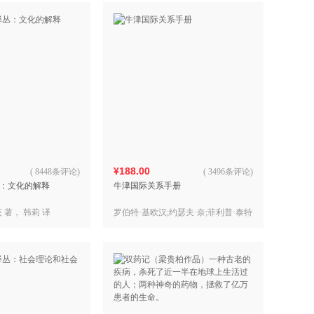
¥188.00
(
8448条评论
)
(
3496条评论
)
：文化的解释
牛津国际关系手册
 著， 韩莉 译
罗伯特·基欧汉;约瑟夫·奈;菲利普·泰特
洛克等