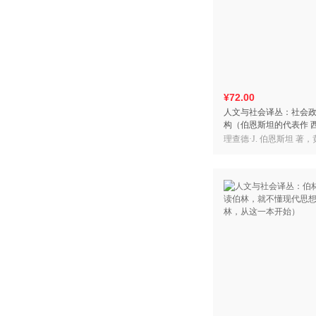
¥72.00
人文与社会译丛：社会
构（伯恩斯坦的代表作 
理论研究）
理查德·J. 伯恩斯坦 著，