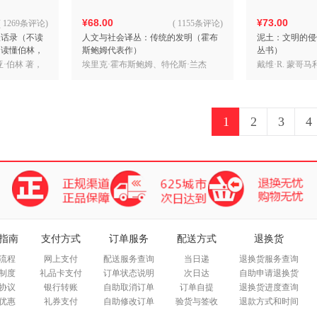
¥68.00
¥73.00
(
1269条评论
)
(
1155条评论
)
谈话录（不读
人文与社会译丛：传统的发明（霍布
泥土：文明的侵
；读懂伯林，
斯鲍姆代表作）
丛书）
·伯林 著，
埃里克·霍布斯鲍姆、特伦斯·兰杰
戴维·R. 蒙哥马
编，顾杭、庞冠群 译
1
2
3
4
指南
支付方式
订单服务
配送方式
退换货
流程
网上支付
配送服务查询
当日递
退换货服务查询
制度
礼品卡支付
订单状态说明
次日达
自助申请退换货
协议
银行转账
自助取消订单
订单自提
退换货进度查询
优惠
礼券支付
自助修改订单
验货与签收
退款方式和时间