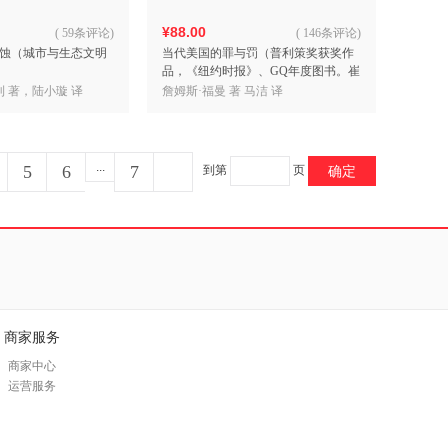
¥88.00
(
59条评论
)
(
146条评论
)
蚀（城市与生态文明
当代美国的罪与罚（普利策奖获奖作
品，《纽约时报》、GQ年度图书。崔
娃诚挚推荐）
利 著，陆小璇 译
詹姆斯·福曼 著 马洁 译
...
5
6
7
到第
页
确定
商家服务
商家中心
运营服务