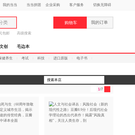
我的当当
当当拼团
企业采购
客户服务
切换无障碍
分类
我的订单
购物车
类
9元包邮
高级搜索
文创
毛边本
保健养生
考试
科技
进口原版
电子书
妆
品
1
/7
饰
鞋
用
饰