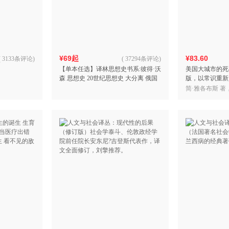
箱包皮
手表饰
运动户
汽车用
¥69起
¥83.60
食品
(
3133条评论
)
(
37294条评论
)
【单本任选】译林思想史书系:彼得·沃
美国大城市的死
手机通
森 思想史 20世纪思想史 大分离 俄国
版，以常识重新
数码影
思想史 爱因斯坦的战争 哈耶克论哈耶
现代城市规划歧
简·雅各布斯 著
电脑办
克 文化
知乎高赞推荐，
大家电
家用电