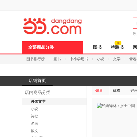
新
窗
口
打
开
无
障
热
碍
说
全部商品分类
图书
特装书
亲
明
页
图书排行榜
童书
中小学用书
小说
文学
青春
面,
按
Ctrl
加
波
店铺首页
浪
键
销量
价格
好
店内商品分类
打
开
外国文学
导
小说
盲
模
诗歌
式
名著
散文