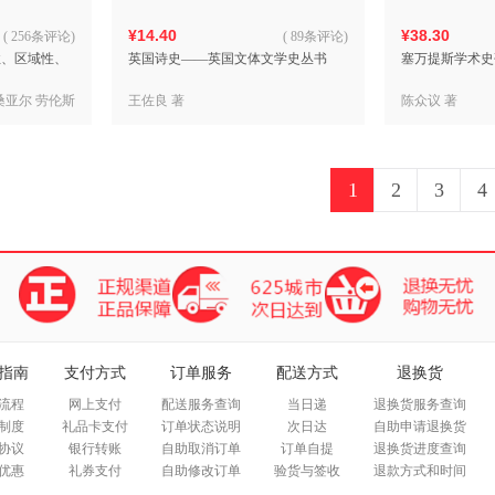
¥14.40
¥38.30
(
256条评论
)
(
89条评论
)
性、区域性、
英国诗史——英国文体文学史丛书
塞万提斯学术史
桑亚尔 劳伦斯
王佐良 著
陈众议 著
罗珊 著， 祝明
1
2
3
4
指南
支付方式
订单服务
配送方式
退换货
流程
网上支付
配送服务查询
当日递
退换货服务查询
制度
礼品卡支付
订单状态说明
次日达
自助申请退换货
协议
银行转账
自助取消订单
订单自提
退换货进度查询
优惠
礼券支付
自助修改订单
验货与签收
退款方式和时间