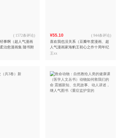
具
品
外
品
¥55.10
(
1572条评论
)
(
944条评论
)
经事啊（超人气漫画
喜欢我也没关系（豆瓣年度漫画、超
讯
柔治愈漫画集 随书附
人气漫画家海豹王初心之作十周年纪
音
）
念版 随书附赠手绘精美贴纸）
王xx
公
器