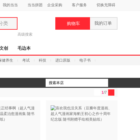
我的当当
当当拼团
企业采购
客户服务
切换无障碍
分类
我的订单
购物车
类
高级搜索
文创
毛边本
保健养生
考试
科技
进口原版
电子书
妆
品
1
/7
饰
鞋
用
饰