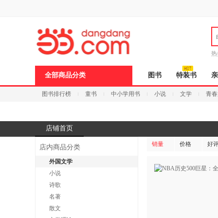
新
窗
口
打
开
无
障
热
碍
说
全部商品分类
图书
特装书
亲
明
页
图书排行榜
童书
中小学用书
小说
文学
青春
面,
按
Ctrl
加
波
店铺首页
浪
键
销量
价格
好
店内商品分类
打
开
外国文学
导
小说
盲
模
诗歌
式
名著
散文