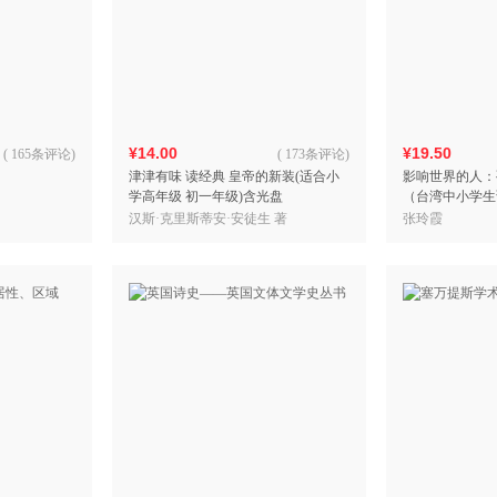
¥14.00
¥19.50
(
165条评论
)
(
173条评论
)
津津有味 读经典 皇帝的新装(适合小
影响世界的人：
学高年级 初一年级)含光盘
（台湾中小学生
并茂）
汉斯·克里斯蒂安·安徒生 著
张玲霞