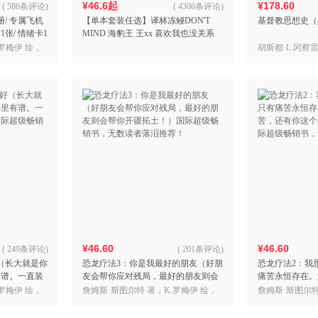
¥46.6起
¥178.60
(
586条评论
)
(
4306条评论
)
/ 专属飞机
【单本套装任选】译林冻鳗DON'T
基督教思想史（
1张/ 情绪卡1
MIND 海豹王 王xx 喜欢我也没关系
销书，无数读
好好休息才是正经事啊 恐龙疗法
罗梅伊 绘，
胡斯都·L.冈察
¥46.60
¥46.60
(
249条评论
)
(
201条评论
)
（长大就是你
恐龙疗法3：你是我最好的朋友（好朋
恐龙疗法2：我
有谱。一直装
友会帮你应对残局，最好的朋友则会
痛苦永恒存在。
超级畅销书，
帮你开疆拓土！）国际超级畅销书，
有你这个小可爱
罗梅伊 绘，
詹姆斯·斯图尔特 著，K.罗梅伊 绘，
詹姆斯·斯图尔特
无数读者落泪推荐！
畅销书，无数读
简里里 译
简里里 译