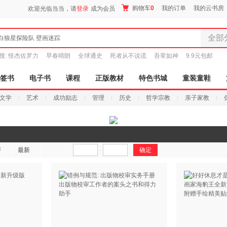
购物车
0
我的订单
我的云书房
欢迎光临当当，请
登录
成为会员
全部
白狼星探险队 壁画迷踪
全部分
搜:
怪杰佐罗力
早春晴朗
全球通史
死者从不说谎
吾辈如神
9.9元包邮
尾品汇
图书
签书
电子书
课程
正版教材
特色书城
童装童鞋
电子书
文学
艺术
成功励志
管理
历史
哲学宗教
亲子家教
音像
影视
时尚美
搜索
母婴用
评
最新
-
玩具
孕婴服
童装童
家居日
家具装
服装
鞋