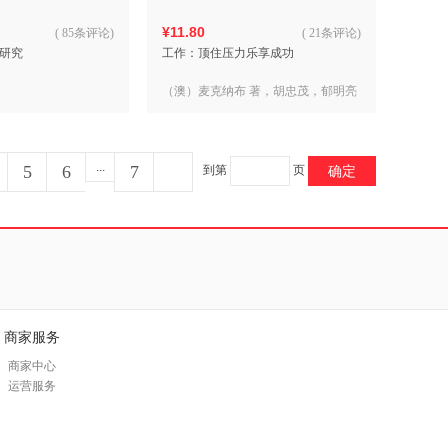
¥11.80
(
85条评论
)
(
21条评论
)
研究
工作：顶住压力乐享成功
（澳）麦克纳布 著，胡忠茂，郁明亮
译
...
5
6
7
到第
页
确定
商家服务
商家中心
运营服务