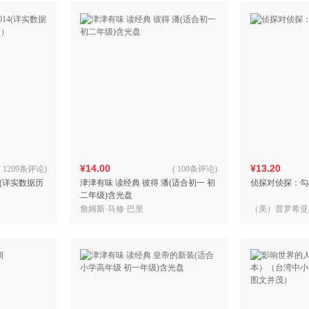
¥14.00
¥13.20
(
1209条评论
)
(
100条评论
)
14(详实数据历
津津有味 读经典 彼得 潘(适合初一 初
侦探对侦探：勾
）
二年级)含光盘
詹姆斯·马修·巴里
（美）普罗希亚