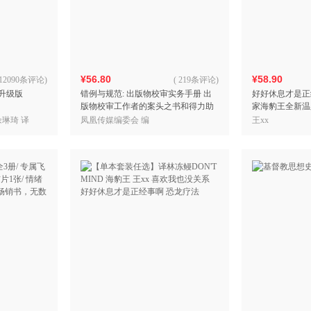
箱包皮
手表饰
运动户
汽车用
¥56.80
¥58.90
食品
12090条评论
)
(
219条评论
)
新升级版
错例与规范: 出版物校审实务手册 出
好好休息才是正
手机通
版物校审工作者的案头之书和得力助
家海豹王全新温
数码影
手
赠手绘精美贴纸
佘琳琦 译
凤凰传媒编委会 编
王xx
电脑办
大家电
家用电