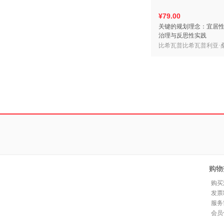
¥79.00
关键的规划理念：宜居
治理与反思性实践
比希瓦普比希瓦普利亚·
·J.韦尔 克里斯蒂娜·D.
建 彭彬彬 周静姝
购物
购买
发票
服务
会员