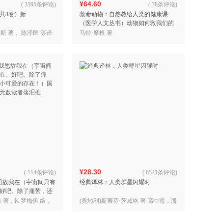
¥64.60
(
3595条评论
)
(
78条评论
)
共3卷）新
救命动物：自然教给人类的健康课
（医学人文丛书）动物如何救我们的
命 震撼新知、生死故事、动人讲述，
雷斯 著， 陈泽民 等译
马特·摩根 著
继人气图书《重症监护室的
¥28.30
(
114条评论
)
(
6541条评论
)
思故我在（宇宙间只有
经典译林：人类群星闪耀时
好吧。除了痛苦，还
的存在！）国际超级
 著，K.罗梅伊 绘，
(奥地利)斯蒂芬·茨威格 著 高中甫，潘
者落泪推
子立 译