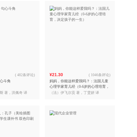
¥21.30
(
482条评论
)
(
1046条评论
)
心斗角
妈妈，你能这样爱我吗？：法国儿童
心理学家育儿经（0-6岁的心理培育，
决定孩子的一生）
斯 著，洪佩奇 译
（法）伊飞尔贡 著，丁雯妍 译