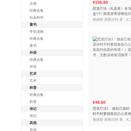
¥156.80
古籍
恐龙疗法（礼盒装）全3册
经典合集
盒1个/ 简里里寄语明信片
社会科学
盒（31张）国际超级畅
詹姆斯·斯图尔特 著，K.
者落泪推
童书
简里里 译
学生读物
经典合集
童书
外语
经典合集
外语
艺术
艺术
科普
经典合集
科普
¥46.60
恐龙疗法1：做自己就好
传记
时不时要假装自己心里
传记
到你真的有谱！）国际
詹姆斯·斯图尔特 著，K.
其他
无数读者落泪推荐！
简里里 译
其他