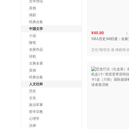
文学理论
其他
戏剧
经典合集
中国文学
¥40.80
(
小说
NBA历史500巨星：全
随笔
名家作品
艾伦?斯塔克 著,傅婧瑛/
诗歌
古典名著
其他
经典合集
人文社科
历史
文化
政治军事
哲学宗教
心理学
法律