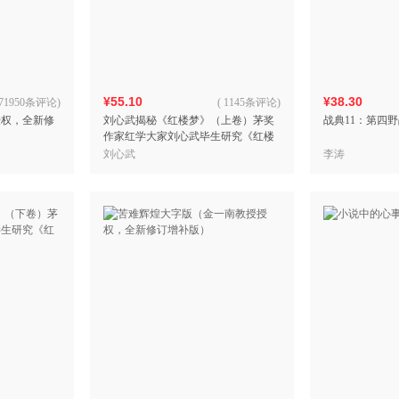
箱包皮
手表饰
运动户
汽车用
¥55.10
¥38.30
食品
71950条评论
)
(
1145条评论
)
授权，全新修
刘心武揭秘《红楼梦》（上卷）茅奖
战典11：第四
手机通
作家红学大家刘心武毕生研究《红楼
数码影
梦》之精粹尽在
刘心武
李涛
电脑办
大家电
家用电