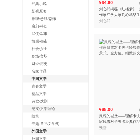
¥64.60
经典小说
刘心武揭秘《红楼梦》
影视原著
作家红学大家刘心武毕
推理/悬疑/恐怖
梦》之精粹尽在
刘心武
魔幻/科幻
武侠/军事
情感/都市
社会/乡土
职场/官场
财经/历史
名家作品
中国文学
青春文学
精品文学
诗歌/戏剧
纪实/文学理论
¥68.00
灵魂的城堡——理解卡
随笔
家残雪对卡夫卡经典作
专题-鲁迅文学奖
式、全方位、细致的文
残雪
外国文学
外国文学