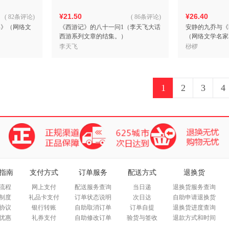
¥21.50
¥26.40
(
82条评论
)
(
86条评论
)
年》（网络文
《西游记》的八十一问1（李天飞大话
安静的九乔与《
西游系列文章的结集。）
（网络文学名家
李天飞
桫椤
1
2
3
4
指南
支付方式
订单服务
配送方式
退换货
流程
网上支付
配送服务查询
当日递
退换货服务查询
制度
礼品卡支付
订单状态说明
次日达
自助申请退换货
协议
银行转账
自助取消订单
订单自提
退换货进度查询
优惠
礼券支付
自助修改订单
验货与签收
退款方式和时间