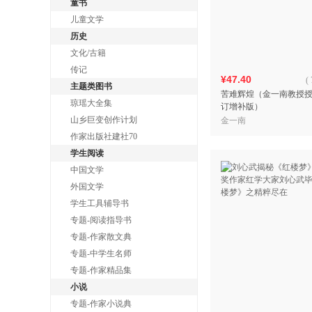
童书
儿童文学
历史
文化/古籍
传记
¥47.40
(
主题类图书
苦难辉煌（金一南教授
琼瑶大全集
订增补版）
山乡巨变创作计划
金一南
作家出版社建社70
学生阅读
中国文学
外国文学
学生工具辅导书
专题-阅读指导书
专题-作家散文典
专题-中学生名师
专题-作家精品集
小说
专题-作家小说典