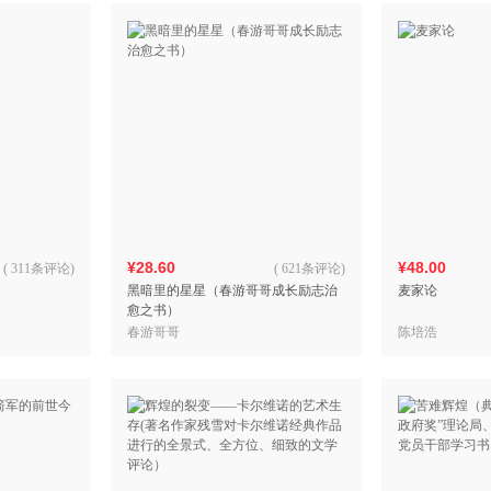
¥28.60
¥48.00
(
311条评论
)
(
621条评论
)
黑暗里的星星（春游哥哥成长励志治
麦家论
愈之书）
春游哥哥
陈培浩