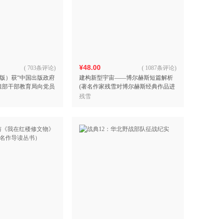
¥48.00
(
703条评论
)
(
1087条评论
)
版）获“中国出版政府
建构新型宇宙——博尔赫斯短篇解析
组部干部教育局向党员
(著名作家残雪对博尔赫斯经典作品进
行的全景式、全方位、细致的文学评
残雪
论)