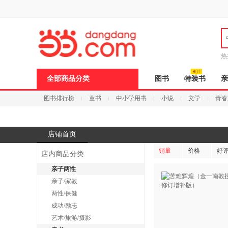
新
窗
口
打
开
无
障
热
碍
说
全部商品分类
图书
特装书
亲
明
页
图书排行榜
童书
中小学用书
小说
文学
青春
面,
按
Ctrl
加
波
店铺首页
浪
键
销量
价格
好
店内商品分类
打
开
亲子两性
导
亲子/家教
盲
模
两性/保健
式
成功/励志
艺术/旅游/摄影