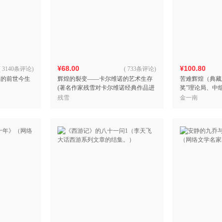
¥68.00
¥100.80
(
3140条评论
)
(
733条评论
)
军的前世今生
辉煌的裂变――卡尔维诺的艺术生存
苦难辉煌（典藏
(著名作家残雪对卡尔维诺经典作品进
奖”理论局、中
行的全景式、全方位、细致的文学评
干部学习书目
残雪
金一南
论）