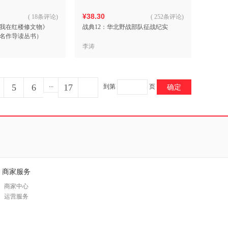
¥38.30
(
18条评论
)
(
252条评论
)
我在红楼修文物》
战典12：华北野战部队征战纪实
名作导读丛书）
李涛
...
5
6
17
到第
页
确定
商家服务
商家中心
运营服务