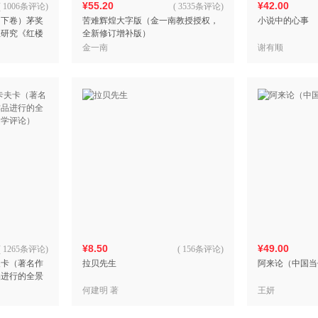
¥55.20
¥42.00
(
1006条评论
)
(
3535条评论
)
（下卷）茅奖
苦难辉煌大字版（金一南教授授权，
小说中的心事
生研究《红楼
全新修订增补版）
金一南
谢有顺
¥8.50
¥49.00
(
1265条评论
)
(
156条评论
)
夫卡（著名作
拉贝先生
阿来论（中国当
品进行的全景
学评论）
何建明 著
王妍