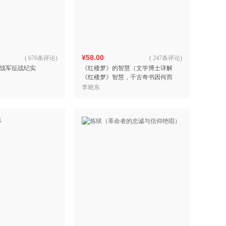
具
品
外
品
¥58.00
(
676条评论
)
(
247条评论
)
野战军征战纪实
《红楼梦》的智慧（文学博士详解
讯
《红楼梦》智慧，千古奇书因何而
音
奇，慧眼参破贾府世情生态）
李晓东
公
器