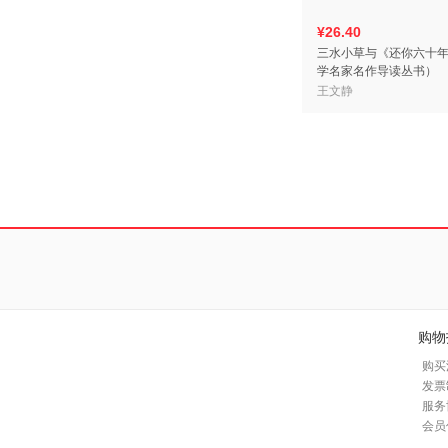
¥26.40
三水小草与《还你六十
学名家名作导读丛书）
王文静
购物
购买
发票
服务
会员