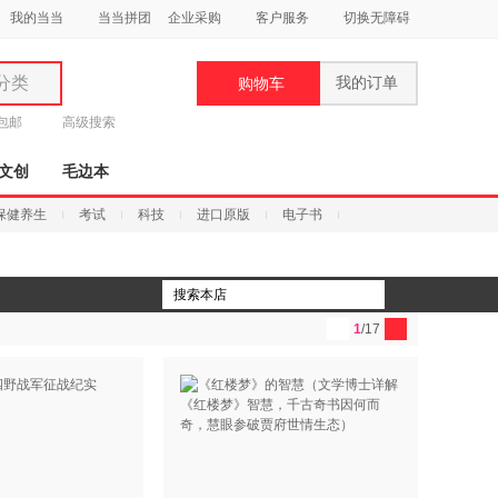
我的当当
当当拼团
企业采购
客户服务
切换无障碍
分类
我的订单
购物车
类
元包邮
高级搜索
文创
毛边本
保健养生
考试
科技
进口原版
电子书
妆
品
1
/17
饰
鞋
用
饰