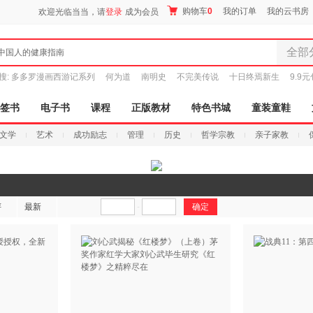
购物车
0
我的订单
我的云书房
欢迎光临当当，请
登录
成为会员
全部
中国人的健康指南
全部分
搜:
多多罗漫画西游记系列
何为道
南明史
不完美传说
十日终焉新生
9.9
尾品汇
图书
签书
电子书
课程
正版教材
特色书城
童装童鞋
电子书
文学
艺术
成功励志
管理
历史
哲学宗教
亲子家教
音像
影视
时尚美
搜索
母婴用
评
最新
-
玩具
孕婴服
童装童
家居日
家具装
服装
鞋