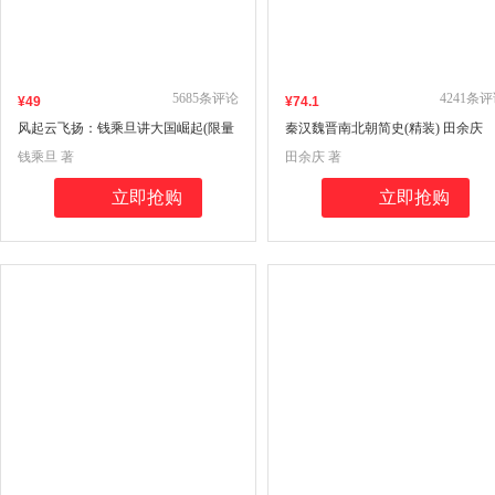
5685
条评论
4241
条评
¥
49
¥
74
.1
风起云飞扬：钱乘旦讲大国崛起(限量
秦汉魏晋南北朝简史(精装) 田余庆
作者签章版，数量有限售完止）
钱乘旦 著
田余庆 著
立即抢购
立即抢购