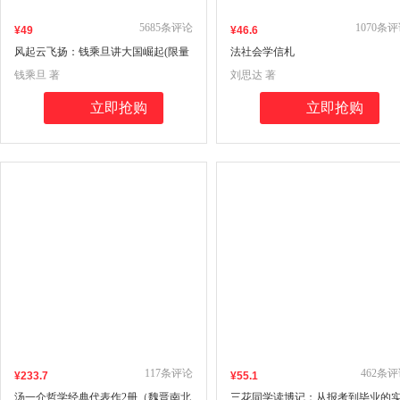
5685
条评论
1070
条评
¥
49
¥
46
.6
风起云飞扬：钱乘旦讲大国崛起(限量
法社会学信札
作者签章版，数量有限售完止）
钱乘旦 著
刘思达 著
立即抢购
立即抢购
117
条评论
462
条评
¥
233
.7
¥
55
.1
汤一介哲学经典代表作2册（魏晋南北
三花同学读博记：从报考到毕业的