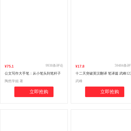
9938
条评论
59484
条评
¥
75
.1
¥
17
.8
公文写作大手笔：从小笔头到笔杆子
十二天突破英汉翻译 笔译篇 武峰12
《从零开始学公文写作》高级篇 陶然
突破第二版 英语翻译专业资格考试
陶然学姐 著
武峰
学姐
立即抢购
立即抢购