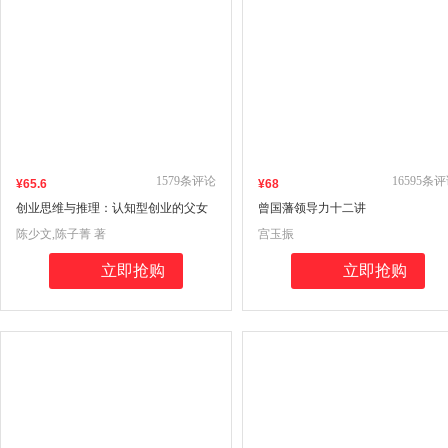
1579
条评论
16595
条评
¥
65
.6
¥
68
创业思维与推理：认知型创业的父女
曾国藩领导力十二讲
对话 改变家庭教育底层逻辑的“纪念册
陈少文,陈子菁 著
宫玉振
式”教科书
立即抢购
立即抢购