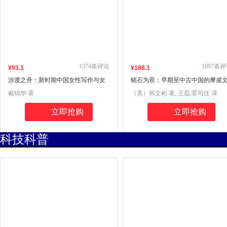
1374
条评论
1097
条评
¥
93
.1
¥
188
.1
涉渡之舟：新时期中国女性写作与女
铭石为景：早期至中古中国的摩崖
性文化
字
戴锦华 著
（美）韩文彬 著, 王磊,霍司佳 译
立即抢购
立即抢购
科技科普