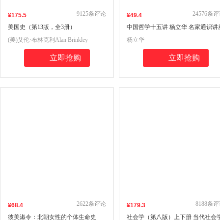
9125
条评论
24576
条评
¥
175
.5
¥
49
.4
美国史（第13版，全3册）
中国哲学十五讲 杨立华 名家通识讲
书系
(美)艾伦·布林克利Alan Brinkley
杨立华
立即抢购
立即抢购
2622
条评论
8188
条评
¥
68
.4
¥
179
.3
彼美淑令：北朝女性的个体生命史
社会学（第八版）上下册 当代社会