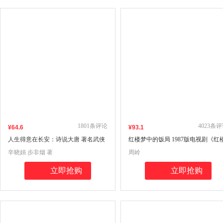
1801
条评论
4023
条评
¥
64
.6
¥
93
.1
人生得意在长安：诗说大唐 著名武侠
红楼梦中的饭局 1987版电视剧《红
作家辛晓娟 步非烟 作品 启笛丛书
梦》编剧周岭 关于红楼美食作品 启
辛晓娟 步非烟 著
周岭
丛书
立即抢购
立即抢购