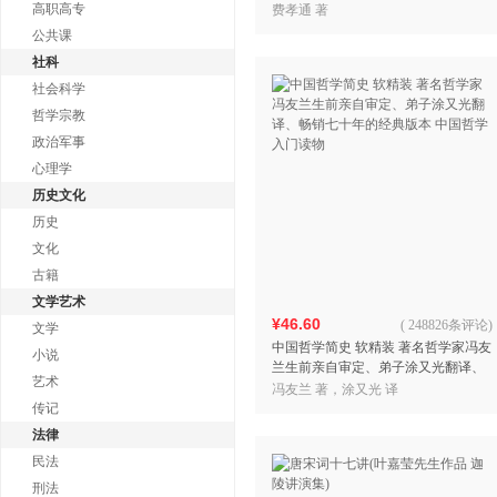
典 入选中小学生阅读指导书目 当当自
高职高专
费孝通 著
营
公共课
社科
社会科学
哲学宗教
政治军事
心理学
历史文化
历史
文化
古籍
文学艺术
¥46.60
(
248826条评论
)
文学
中国哲学简史 软精装 著名哲学家冯友
小说
兰生前亲自审定、弟子涂又光翻译、
艺术
畅销七十年的经典版本 中国哲学入门
冯友兰 著，涂又光 译
读物
传记
法律
民法
刑法