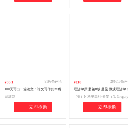
9199
条评论
281613
条评
¥
55
.1
¥
110
100天写出一篇论文：论文写作的本质
经济学原理 第8版 曼昆 微观经济学 
及过程控制 田洪鋆(吉大秋果)教授作
观经济学 全2册 经济学经典教材
田洪鋆
（美）N.格里高利·曼昆（N. Gregor
品
Mankiw）
立即抢购
立即抢购