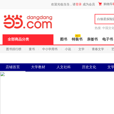
新
购物车
欢迎光临当当，请
登录
成为会员
窗
口
打
白狼星探险
开
无
障
热搜:
中国文
碍
者从不说谎
说
全部商品分类
图书
特装书
亲签书
电子书
明
页
图书排行榜
童书
中小学用书
小说
文学
青春文学
面,
按
科技
进口原版
电子书
Ctrl
加
波
店铺首页
大学教材
人文社科
历史文化
文
浪
键
打
开
导
盲
模
式