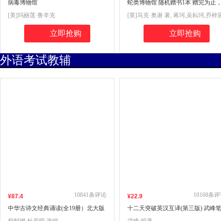
病毒博物馆
蛇类博物馆 随机赠书1本 赠完为止
自然博物馆丛书 世界顶尖蛇类专家
[美]玛丽莲·鲁辛克
[英]马克·奥谢 著, 蒋珂,吴耘珂,乔梓宸
手巨献
任金龙 译
立即抢购
立即抢购
外语考试教辅
10841
条评论
10168
条评
¥
87
.4
¥
22
.9
中华古诗文经典诵读(全19册）北大版
十二天突破英汉互译(第三版) 武峰
海淀小红书 套书包含:诵读本14册+导
译篇新版