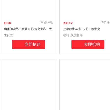
566
条评论
69
条评
¥
818
¥
357
.2
幽雅阅读丛书精装11册(饮之太和、无
想象欧洲丛书（7册）欧洲史
风荷动、水远山长、生命清供、宛然
朱良志
彼得·威尔逊 等
如真、恰如灯下故人、翳然林水、人
间要好诗、梨花带雨、雨中春树人
立即抢购
立即抢购
家、云想衣裳）