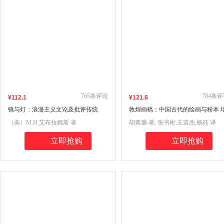
765
条评论
784
条评
¥
112
.1
¥
121
.6
镜与灯：浪漫主义文论及批评传统
敦煌画稿：中国古代的绘画与粉本 
（修订译本）
文·艺术史
（美）M.H.艾布拉姆斯 著
胡素馨 著, 张书彬,王道杰,杨筱 译
立即抢购
立即抢购