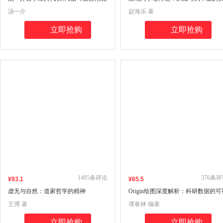
朝时期的道教+郭象与魏晋玄学）博雅
践指引
汤一介
赵海乐 著
英华系列
立即抢购
立即抢购
1495
条评论
376
条评
¥
93
.1
¥
65
.5
虚无与自然：道家哲学的精神
Origin绘图深度解析：科研数据的可
化艺术
王博 著
谭春林 编著
立即抢购
立即抢购