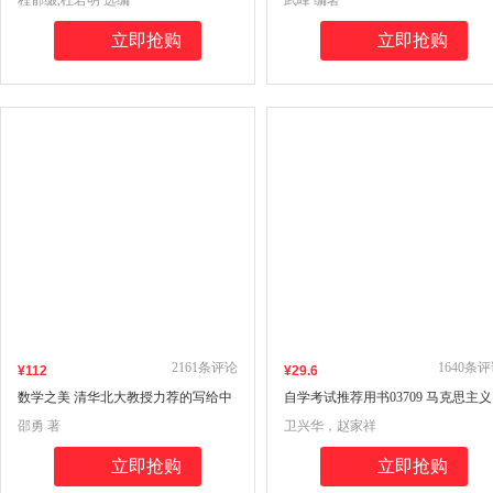
程郁缀,杜若明 选编
武峰 编著
读1册+素养训练1册+北大logo摘抄笔
记本1册+小学古诗词口袋书2册+配音
立即抢购
立即抢购
频+超值赠送16节视频课
2161
条评论
1640
条评
¥
112
¥
29
.6
数学之美 清华北大教授力荐的写给中
自学考试推荐用书03709 马克思主义
学生的数学思维书、解题书
基本原理概论自学考试学习读本201
邵勇 著
卫兴华，赵家祥
年版 卫兴华、赵家祥主编 公共课 附
学科自考大纲
立即抢购
立即抢购