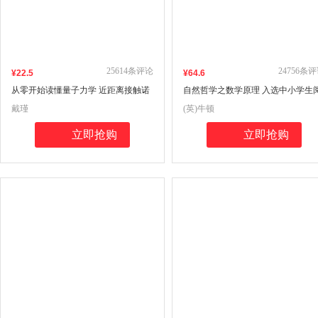
25614
条评论
24756
条评
¥
22
.5
¥
64
.6
从零开始读懂量子力学 近距离接触诺
自然哲学之数学原理 入选中小学生
贝尔奖解答量子纠缠、量子点的奥秘
读指导目录 科学元典
戴瑾
(英)牛顿
立即抢购
立即抢购