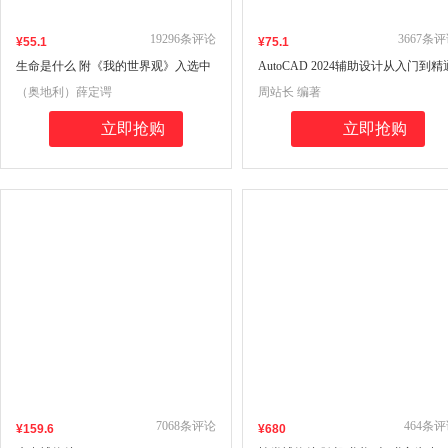
19296
条评论
3667
条评
¥
55
.1
¥
75
.1
生命是什么 附《我的世界观》入选中
AutoCAD 2024辅助设计从入门到精
小学生阅读指导目录 科学元典
（奥地利）薛定谔
周站长 编著
立即抢购
立即抢购
7068
条评论
464
条评
¥
159
.6
¥
680