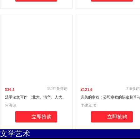
33072
条评论
210
条评
¥
36
.1
¥
121
.6
法学论文写作 （北大、清华、人大、
完美的章程：公司章程的快速起草
复旦、交大五大法学院院长共同推
完美设计（第二版）
何海波
李建立 著
荐！清华大学法学院何海波教授作
品）
立即抢购
立即抢购
文学艺术