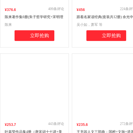
409
条评论
224
条评
¥
376
.6
¥
456
陈来著作集6册(朱子哲学研究+宋明理
跟着名家读经典(套装共12册) 余光
学+现代儒家哲学研究+古代思想文化
陈思和 谢冕 叶嘉莹等著
陈来
吴小如，萧军 等
的世界+古代宗教与伦理+近世东亚儒
学研究)
立即抢购
立即抢购
443
条评论
272
条评
¥
253
.7
¥
235
.6
叶嘉莹作品集4册（唐宋词十七讲+美
王充闾人文三部曲：国粹+文脉+逍