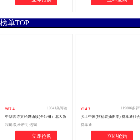
榜单TOP
10841
条评论
119606
条评
¥
87
.4
¥
14
.3
中华古诗文经典诵读(全19册）北大版
乡土中国(软精装插图本) 费孝通社
海淀小红书 套书包含:诵读本14册+导
学奠基之作 高中推荐读整本书 费孝
程郁缀,杜若明 选编
费孝通
读1册+素养训练1册+北大logo摘抄笔
传世经典 入选中小学生阅读指导书
记本1册+小学古诗词口袋书2册+配音
未名社科|大学经典
立即抢购
立即抢购
频+超值赠送16节视频课