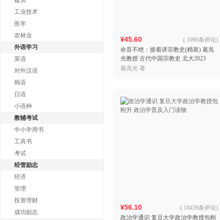
建筑
工业技术
医学
农林业
¥45.60
(
1090条评论
)
外语学习
余音不绝：接着讲宗教史(精装) 葛兆
光教授 古代中国宗教史 北大2023
英语
年“年度荣誉讲座”为基础增补、修订
葛兆光 著
对外汉语
而成
韩语
日语
小语种
教辅考试
中小学用书
工具书
考试
经管励志
经济
管理
投资理财
¥56.10
(
18439条评论
)
成功励志
政治学通识 复旦大学政治学教授包刚