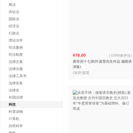
商法
诉讼法
国际法
经济法
行政法
理论法学
司法案例
司法制度
¥78.00
(
65990条评论
)
唐宋词十七讲(叶嘉莹先生作品 迦陵讲
法律文集
演集)
法律法规
(加)叶嘉莹
法律工具书
法律实务
法律史
外国法律
科技
科普读物
计算机
自然科学