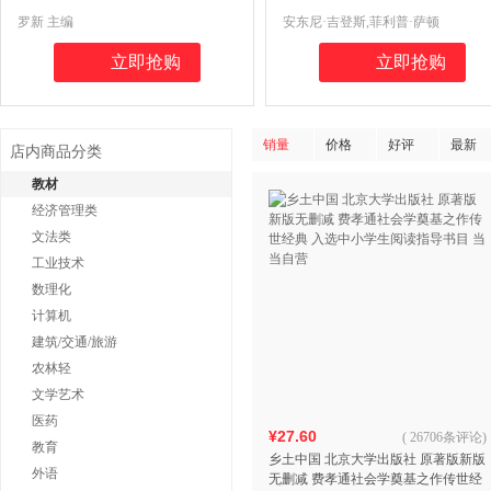
《漫长的余生》作者罗新教授主编
大师安东尼 吉登斯 社会学入门 社会
罗新 主编
安东尼·吉登斯,菲利普·萨顿
学基本概念
立即抢购
立即抢购
销量
价格
好评
最新
店内商品分类
教材
经济管理类
文法类
工业技术
数理化
计算机
建筑/交通/旅游
农林轻
文学艺术
医药
¥27.60
(
26706条评论
)
教育
乡土中国 北京大学出版社 原著版新版
外语
无删减 费孝通社会学奠基之作传世经