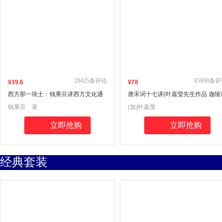
29425
条评论
65990
条评
¥
39
.6
¥
78
西方那一块土：钱乘旦讲西方文化通
唐宋词十七讲(叶嘉莹先生作品 迦陵
论（央视2015“中国好书”强势入
演集)
钱乘旦 著
(加)叶嘉莹
围！）
立即抢购
立即抢购
经典套装