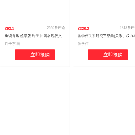
2559
条评论
1318
条评
¥
93
.1
¥
320
.2
重读鲁迅 签章版 许子东 著名现代文
翟学伟关系研究三部曲(关系、权力
学史学者 香港岭南大学中文系教授 解
报的运作+人情、面子与权力的再生
许子东 著
翟学伟
读鲁迅经典作品 北京大学出版社 当当
+人伦、耻感与关系向度)
自营
立即抢购
立即抢购