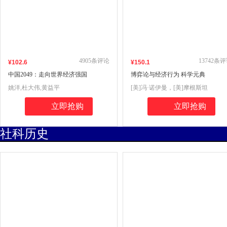
4905
条评论
13742
条评
¥
102
.6
¥
150
.1
中国2049：走向世界经济强国
博弈论与经济行为 科学元典
姚洋,杜大伟,黄益平
[美]冯·诺伊曼，[美]摩根斯坦
立即抢购
立即抢购
社科历史