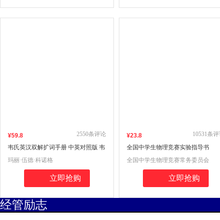
2550
条评论
10531
条评
¥
59
.8
¥
23
.8
韦氏英汉双解扩词手册 中英对照版 韦
全国中学生物理竞赛实验指导书
氏工具书被称为“韦小绿”
玛丽·伍德·科诺格
全国中学生物理竞赛常务委员会
立即抢购
立即抢购
经管励志