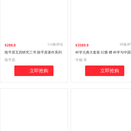
114
条评论
69
条评
¥
288
.8
¥
3589
.9
陈平原五四研究三书 陈平原著作系列
科学元典大套装 62册 赠 科学与中国
（未完的五四+新文化的崛起与流播
（套装十集）
陈平原
牛顿 等
+触摸历史与进入五四）
立即抢购
立即抢购