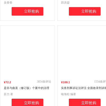
新 民法典 吴香香 著
及过程控制 田洪鋆(吉大秋果)教授
吴香香
田洪鋆
品
立即抢购
立即抢购
3854
条评论
1554
条评
¥
72
.2
¥
188
.1
是非与曲直（修订版）个案中的法理
实务刑事诉讼法评注 全面收录刑诉
摆事实 北大教授苏力著
则 一书解决常见刑事诉讼法问题 刑
苏力 著
喻海松 编著
诉讼法宝典 喻海松作品
立即抢购
立即抢购