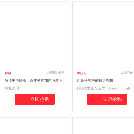
3900
条评论
209
条评
¥
44
¥
83
.6
解读中国经济：百年变局加速演进下
组织研究中的伟大思想
的民族复兴之路(林毅夫经典著作全新
林毅夫 著
[英]德里克·S.皮尤（Derek S. Pugh）
改版)
戴维·J·希克森（David J. Hickson ）
立即抢购
立即抢购
著, 骆南峰 译