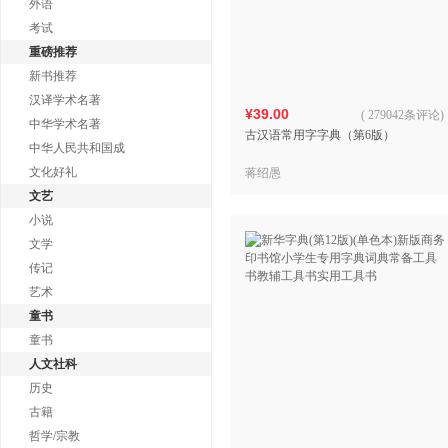
外语
考试
重磅推荐
新书推荐
汉译学术名著
¥39.00
(
279042条评论
)
中华学术名著
古汉语常用字字典（第6版）
中华人民共和国成
文化好礼
蒋绍愚
文艺
小说
文学
传记
艺术
童书
童书
人文社科
历史
古籍
哲学/宗教