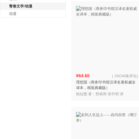
青春文学/动漫
动漫
¥64.60
(
194546条评论
)
理想国（商务印书馆汉译名著权威全
译本，精装典藏版）
柏拉图 著；郭斌和 张竹明 译