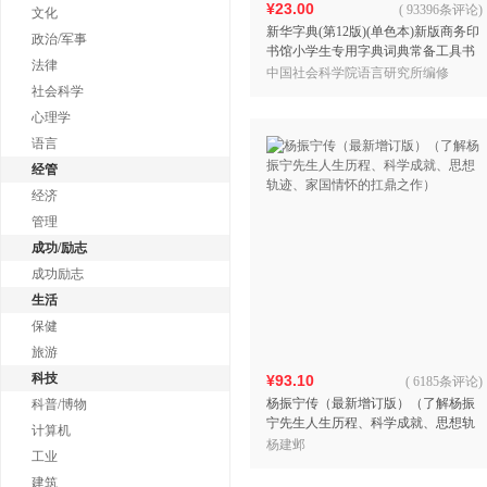
¥23.00
(
93396条评论
)
文化
新华字典(第12版)(单色本)新版商务印
政治/军事
书馆小学生专用字典词典常备工具书
法律
教辅工具书实用工具书
中国社会科学院语言研究所编修
社会科学
心理学
语言
经管
经济
管理
成功/励志
成功励志
生活
保健
旅游
科技
¥93.10
(
6185条评论
)
杨振宁传（最新增订版）（了解杨振
科普/博物
宁先生人生历程、科学成就、思想轨
计算机
迹、家国情怀的扛鼎之作）
杨建邺
工业
建筑