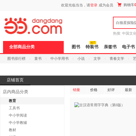
新
购物车
欢迎光临当当，请
登录
成为会员
窗
口
打
白狼星探险
开
无
障
热搜:
中国文
碍
者从不说谎
说
全部商品分类
图书
特装书
亲签书
电子书
明
页
图书排行榜
童书
中小学用书
小说
文学
青春文学
面,
按
科技
进口原版
电子书
Ctrl
加
波
店铺首页
浪
键
销量
价格
好评
最新
店内商品分类
打
开
教育
导
工具书
盲
模
中小学阅读
式
中小学教辅
教材