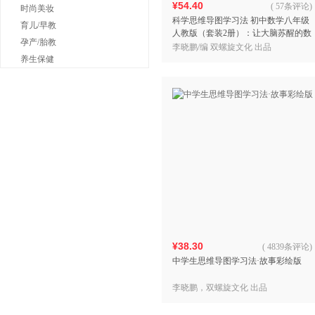
¥54.40
(
57条评论
)
时尚美妆
科学思维导图学习法 初中数学八年级
育儿/早教
人教版（套装2册）：让大脑苏醒的数
孕产/胎教
学学习方法，学习方法名师李晓鹏博
李晓鹏/编 双螺旋文化 出品
士联合一线教师倾力打
养生保健
¥38.30
(
4839条评论
)
中学生思维导图学习法·故事彩绘版
李晓鹏，双螺旋文化 出品