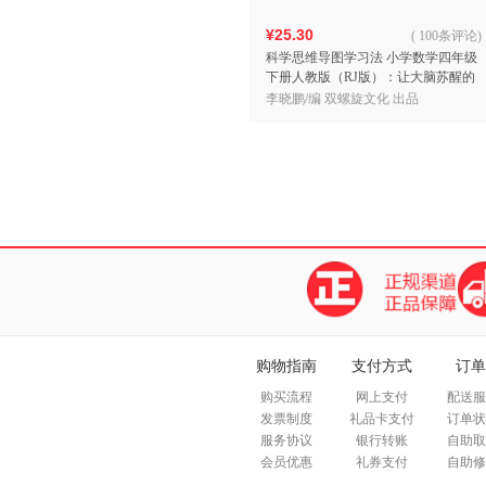
¥25.30
(
100条评论
)
科学思维导图学习法 小学数学四年级
下册人教版（RJ版）：让大脑苏醒的
数学学习方法，学习方法名师李晓鹏
李晓鹏/编 双螺旋文化 出品
博士联合一线教师倾力
购物指南
支付方式
订单
购买流程
网上支付
配送服
发票制度
礼品卡支付
订单状
服务协议
银行转账
自助取
会员优惠
礼券支付
自助修