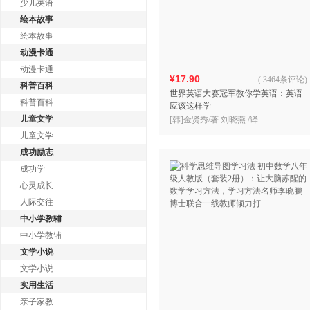
少儿英语
绘本故事
绘本故事
动漫卡通
动漫卡通
¥17.90
(
3464条评论
)
科普百科
世界英语大赛冠军教你学英语：英语
科普百科
应该这样学
儿童文学
[韩]金贤秀/著 刘晓燕 /译
儿童文学
成功励志
成功学
心灵成长
人际交往
中小学教辅
中小学教辅
文学小说
文学小说
实用生活
亲子家教