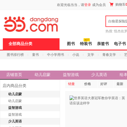
新
购物车
欢迎光临当当，请
登录
成为会员
窗
口
打
白狼星探险
开
无
障
热搜:
怪杰佐
碍
谎
吾辈如神
说
全部商品分类
图书
特装书
亲签书
电子书
明
页
图书排行榜
童书
中小学用书
小说
文学
青春文学
面,
按
科技
进口原版
电子书
Ctrl
加
波
店铺首页
幼儿启蒙
益智游戏
少儿英语
绘
浪
键
销量
价格
好评
最新
店内商品分类
打
开
幼儿启蒙
导
幼儿启蒙
盲
模
益智游戏
式
益智游戏
少儿英语