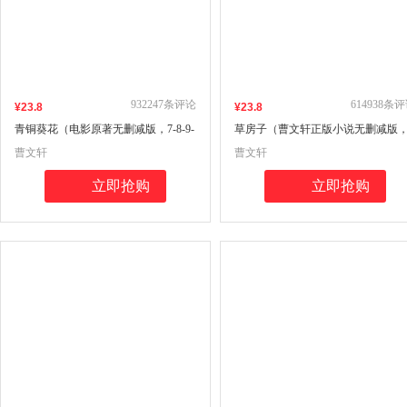
932247
条评论
614938
条评
¥
23
.8
¥
23
.8
青铜葵花（电影原著无删减版，7-8-9-
草房子（曹文轩正版小说无删减版
10-12岁小学课外阅读推荐，众多教师
7-8-9-10-12岁小学课外阅读推荐，众
曹文轩
曹文轩
推荐阅读）
多教师推荐阅读）
立即抢购
立即抢购