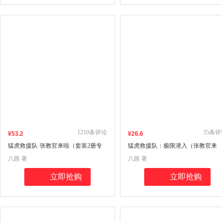
1210
条评论
35
条评
¥
53
.2
¥
26
.6
猛虎救援队·张教官来啦（套装2册专
猛虎救援队：极限潜入（张教官来
享八路叔叔限量亲笔签名+6款卡通形
啦！中国少年安全救援小说；传递
八路 著
八路 著
象印章随机1款+随机拍立得2张）
全意识，培养自救技能，学会保护
己；学会生存，成为强者！）
立即抢购
立即抢购