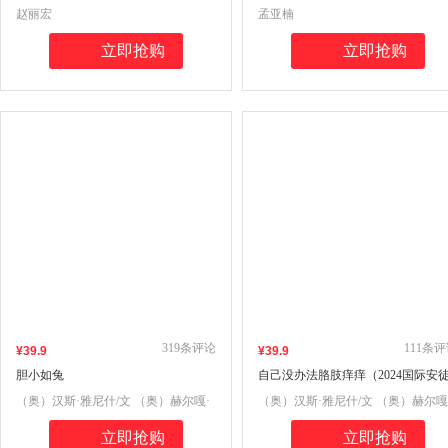
前大班名师推荐全新正版现货速发
赵丽宏
孟亚楠
立即抢购
立即抢购
319
条评论
111
条评
¥
39
.9
¥
39
.9
胆小如兔
自己没办法胳肢痒痒（2024国际安
生奖作家奖）
（奥）汉斯·雅尼什/文 （奥）赫尔嘎·
（奥）汉斯·雅尼什/文 （奥）赫尔嘎
班石/图
班石/图
立即抢购
立即抢购