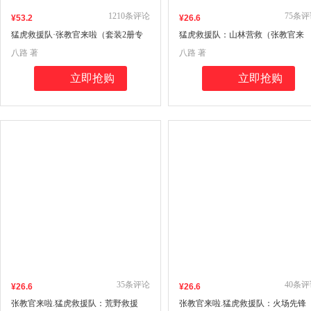
1210
条评论
75
条评
¥
53
.2
¥
26
.6
猛虎救援队·张教官来啦（套装2册专
猛虎救援队：山林营救（张教官来
享八路叔叔限量亲笔签名+6款卡通形
啦！中国少年安全救援小说；传递
八路 著
八路 著
象印章随机1款+随机拍立得2张）
全意识，培养自救技能，学会保护
己；学会生存，成为强者！）
立即抢购
立即抢购
35
条评论
40
条评
¥
26
.6
¥
26
.6
张教官来啦.猛虎救援队：荒野救援
张教官来啦.猛虎救援队：火场先锋