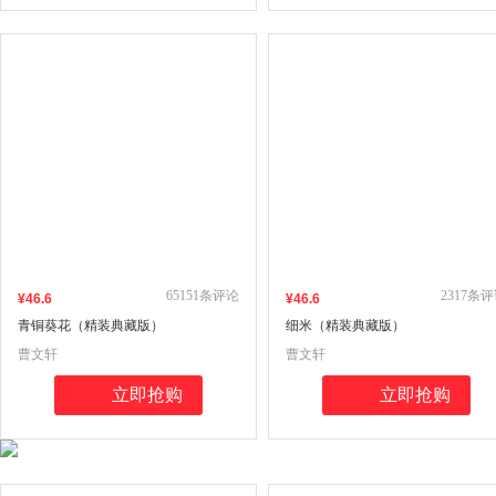
65151
条评论
2317
条评
¥
46
.6
¥
46
.6
青铜葵花（精装典藏版）
细米（精装典藏版）
曹文轩
曹文轩
立即抢购
立即抢购