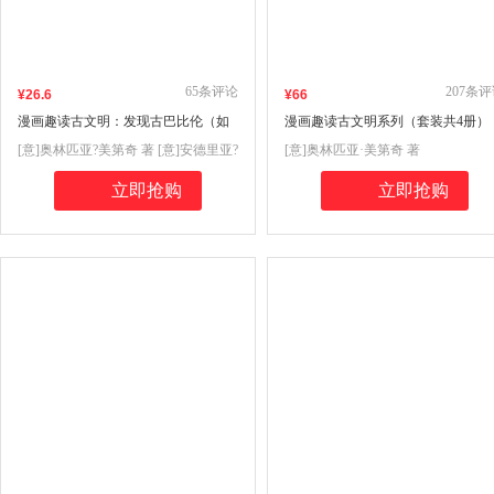
65
条评论
207
条评
¥
26
.6
¥
66
漫画趣读古文明：发现古巴比伦（如
漫画趣读古文明系列（套装共4册）
果你对曾经辉煌灿烂的古代苏美尔
（历史知识与风趣漫画的高度结合
[意]奥林匹亚?美第奇 著 [意]安德里亚?
[意]奥林匹亚·美第奇 著
人，巴比伦人，米诺斯人和腓尼基人
让你在爆笑中读懂古文明）
达拉?丰塔纳 绘 田众非 译
的文明感兴趣，千万不要错过这本超
立即抢购
立即抢购
有趣的历史漫画书）