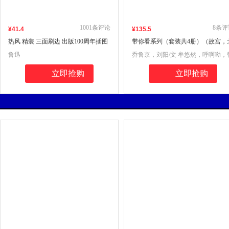
1001
条评论
8
条评
¥
41
.4
¥
135
.5
热风 精装 三面刷边 出版100周年插图
带你看系列（套装共4册）（故宫，
纪念版 人民文学珍藏：鲁迅提及《热
京中轴线，动物园，侏罗纪）
鲁迅
乔鲁京，刘阳/文 牟悠然，呼啊呦，
风》手稿 鲁迅生平年表 《新青年》珍
江雪/图
藏原件复刻版
立即抢购
立即抢购