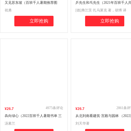
又见苏东坡（百班千人暑期推荐图
乒先生和乓先生（2021年百班千人
书）
读推荐）
祝勇
[德]弗兰茨·扎乌莱克 著，胡博 译
立即抢购
立即抢购
4975
条评论
2861
条评
¥
26
.7
¥
26
.7
犇向绿心（2022百班千人暑期书单 三
从北到南看建筑·宫殿与园林 （2022
年级推荐阅读）
班千人暑期书单 六年级推荐阅读）
汤素兰
刘天华著