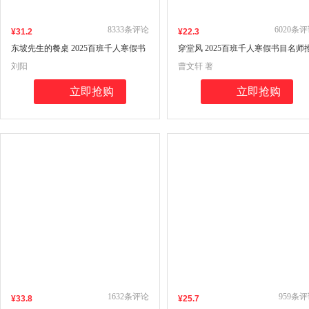
8333
条评论
6020
条评
¥
31
.2
¥
22
.3
东坡先生的餐桌 2025百班千人寒假书
穿堂风 2025百班千人寒假书目名师
目名师推荐
荐
刘阳
曹文轩 著
立即抢购
立即抢购
1632
条评论
959
条评
¥
33
.8
¥
25
.7