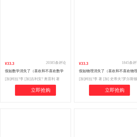
20385
条评论
1845
条评
¥
33
.3
¥
33
.3
假如数学消失了（喜欢和不喜欢数学
假如物理消失了（喜欢和不喜欢物
的孩子都爱看！ 一个发生在奇异小镇
的孩子都爱看！ 一个发生在奇异小
[加]柯拉?李 [加]吉利安? 奥雷利 著
[加]柯拉?李 著 [加] 史蒂夫?罗尔斯
的故事，妙趣横生的数学知识，多位
的故事，妙趣横生的物理知识，多
[加]里尔?克伦普 绘 肖涵予 译
绘 肖涵予 译
极具影响力的数学家，丰富多样的插
极具影响力的物理学家，丰富多样
立即抢购
立即抢购
图、图表，带你走进无处不在的数学
插图、图表，带你走进无处不在的
世界！）
理世界！）