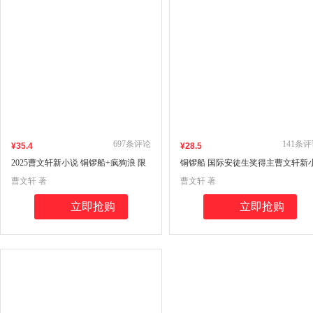
697
条评论
141
条评
¥
35
.4
¥
28
.5
2025曹文轩新小说 铜锣船+疯狗浪 限
铜锣船 国际安徒生奖得主曹文轩新
量亲笔签名版 (套装全2册)
说系列
曹文轩 著
曹文轩 著
立即抢购
立即抢购