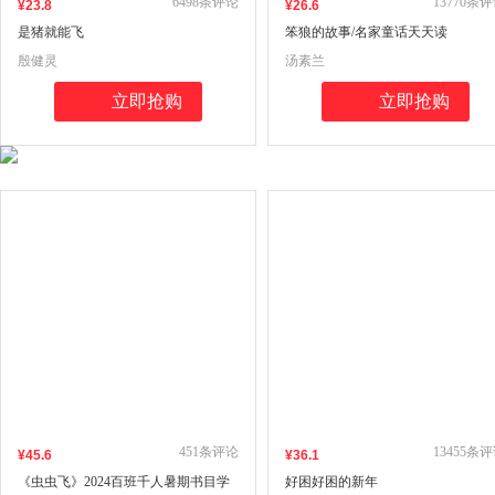
6498
条评论
13770
条评
¥
23
.8
¥
26
.6
是猪就能飞
笨狼的故事/名家童话天天读
殷健灵
汤素兰
立即抢购
立即抢购
451
条评论
13455
条评
¥
45
.6
¥
36
.1
《虫虫飞》2024百班千人暑期书目学
好困好困的新年