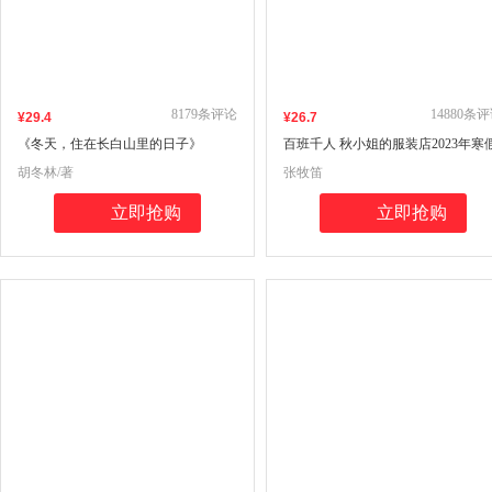
8179
条评论
14880
条评
¥
29
.4
¥
26
.7
《冬天，住在长白山里的日子》
百班千人 秋小姐的服装店2023年寒
（2024年百班千人寒假书单 四年级推
书单 三年级推荐阅读
胡冬林/著
张牧笛
荐阅读）
立即抢购
立即抢购