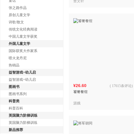
多教师推荐阅读）
童话
曹文轩
张之路作品
原创儿童文学
诗歌/散文
传统文化经典阅读
中国儿童文学获奖
外国儿童文学
国际获奖大作家系
喷火龙丹尼
热销品
益智游戏+幼儿启
益智游戏+幼儿启
¥26.60
(
17615条评论
)
图画书
饕餮餐馆
图画书系列
科普类
源娥
科普百科
英国脑力阶梯训练
英国脑力阶梯训练
新品推荐