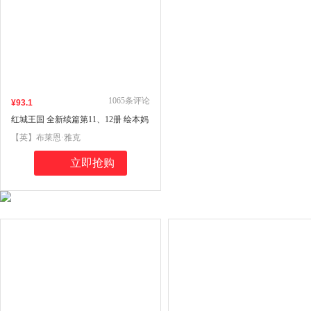
1065
条评论
¥
93
.1
红城王国 全新续篇第11、12册 绘本妈
妈海桐推荐“哈利·波特”译者马爱农女
【英】布莱恩·雅克
士翻译并作序曹文轩推荐7-14岁独立
阅读
立即抢购