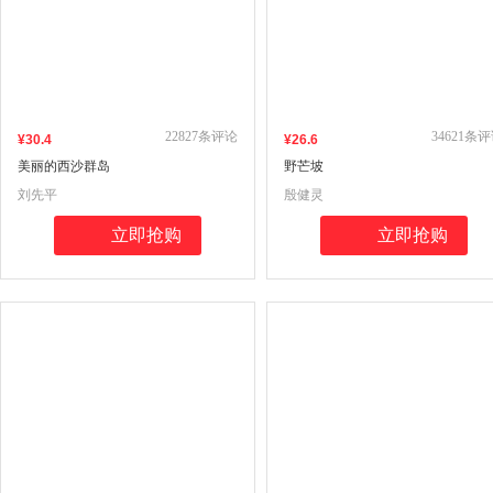
22827
条评论
34621
条评
¥
30
.4
¥
26
.6
美丽的西沙群岛
野芒坡
刘先平
殷健灵
立即抢购
立即抢购