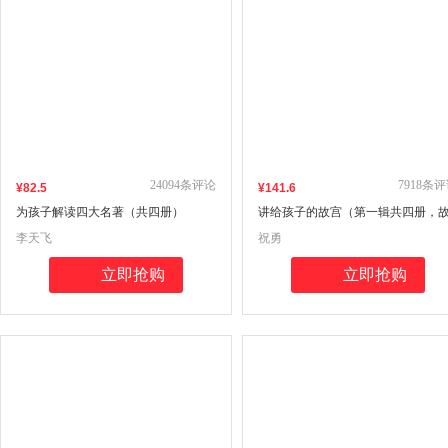
24094
条评论
7918
条评
¥
82
.5
¥
141
.6
为孩子解读四大名著（共四册）
讲给孩子的故宫（第一辑共四册，
宫博物院建院100周年，百班千人推
李天飞
祝勇
荐，3-6年级课外阅读推荐，故宫文
传播研究所所长祝勇给孩子的故宫
立即抢购
立即抢购
科全书）