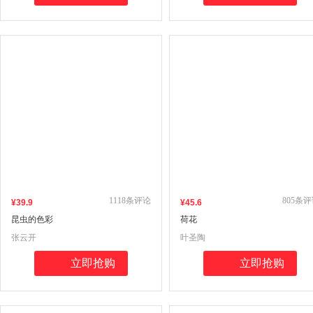
1118
条评论
805
条评
¥
39
.9
¥
45
.6
昆虫的色彩
荷花
张云开
叶圣陶
立即抢购
立即抢购