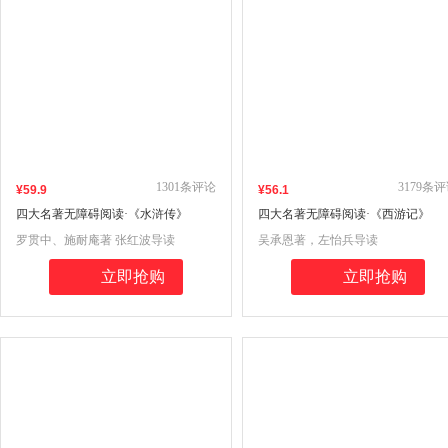
1301
条评论
3179
条评
¥
59
.9
¥
56
.1
四大名著无障碍阅读·《水浒传》
四大名著无障碍阅读·《西游记》
罗贯中、施耐庵著 张红波导读
吴承恩著，左怡兵导读
立即抢购
立即抢购