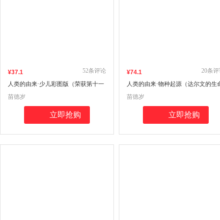
52
条评论
20
条评
¥
37
.1
¥
74
.1
人类的由来·少儿彩图版（荣获第十一
人类的由来·物种起源（达尔文的生
届“上海好童书”奖）达尔文的生命探
探索全2册
苗德岁
苗德岁
索系列
立即抢购
立即抢购