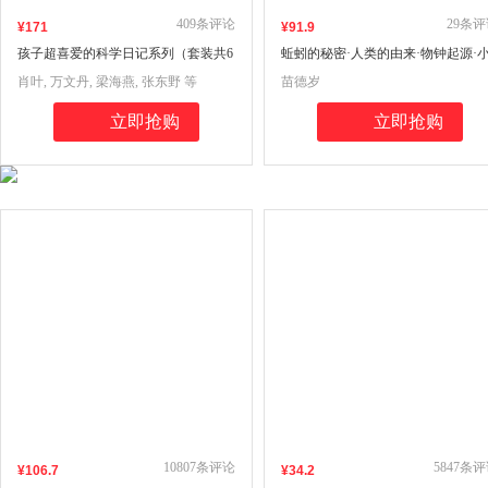
409
条评论
29
条评
¥
171
¥
91
.9
孩子超喜爱的科学日记系列（套装共6
蚯蚓的秘密·人类的由来·物钟起源·
册）（涵盖物理，太空，动物，植
猎犬号航海记（达尔文的生命探索全
肖叶, 万文丹, 梁海燕, 张东野 等
苗德岁
物，军事，环保等6大科学主题，为孩
册）
子构建多维度科学体系）
立即抢购
立即抢购
10807
条评论
5847
条评
¥
106
.7
¥
34
.2