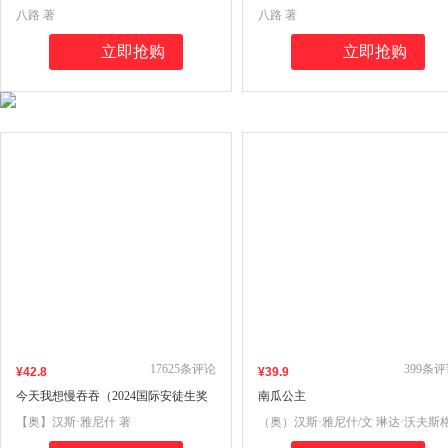
（中国少年安全救援小说；传递安全
（中国少年安全救援小说；传递安
八路 著
八路 著
意识，培养自救技能，学会保护自
意识，培养自救技能，学会保护自
己；学会生存，成为强者！）
己；学会生存，成为强者！）
立即抢购
立即抢购
17625
条评论
399
条评
¥
42
.8
¥
39
.9
今天我想慢吞吞（2024国际安徒生奖
南瓜公主
作家奖）
【奥】汉斯·雅尼什 著
（奥）汉斯·雅尼什/文 琳达·沃夫斯
鲁伯/图