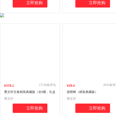
立即抢购
立即抢购
15746
条评论
2943
条评
¥
378
.1
¥
29
.4
曹文轩文集精装典藏版（全8册，礼盒
甜橙树（精装典藏版）
版，含草房子，青铜葵花，火印，根
曹文轩
曹文轩
鸟，细米，山羊不吃天堂草，甜橙
树，三角地）
立即抢购
立即抢购