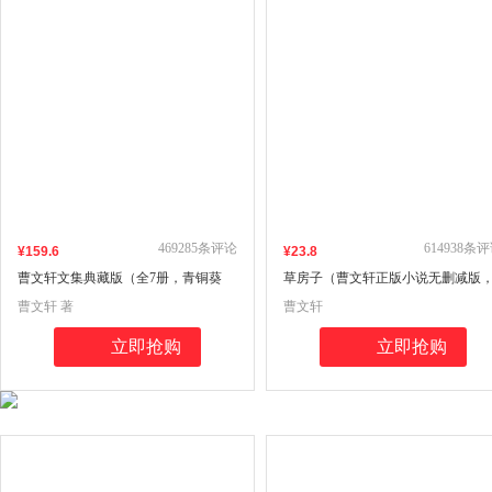
469285
条评论
614938
条评
¥
159
.6
¥
23
.8
曹文轩文集典藏版（全7册，青铜葵
草房子（曹文轩正版小说无删减版
花，草房子，根鸟，三角地，细米，
7-8-9-10-12岁小学课外阅读推荐，众
曹文轩 著
曹文轩
山羊不吃天堂草，甜橙树）
多教师推荐阅读）
立即抢购
立即抢购