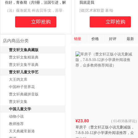
你好，青春期（共9册，法国引进，解
我就是我
码青春期知识，爸爸妈妈送给孩子的
（法）薇洛妮克·科吉贝等/文，苏菲·
[德]艺术家联盟 著/绘
青春期私房书）
布克松等/图
立即抢购
立即抢购
销量
价格
好评
最新
店内商品分类
曹文轩文集典藏版
曹文轩文集精装典
曹文轩文集平装典
曹文轩儿童文学艺
大王鸽文库
中国种子世界花
曹文轩典藏拼音版
曹文轩文集
中国儿童文学
动物小说
¥23.80
(
614938条评论
)
教师推荐
草房子（曹文轩正版小说无删减版，
天天典藏常新港
7-8-9-10-12岁小学课外阅读推荐，众