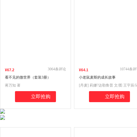
3064
条评论
10744
条评
¥
67
.2
¥
64
.1
看不见的微世界（套装3册）
小老鼠麦斯的成长故事
蒋万知 著
[丹麦] 莉娜?达勒鲁普 文/图 王宇辰/
立即抢购
立即抢购