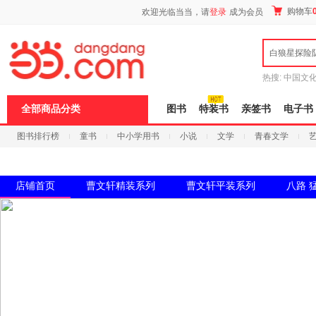
新
购物车
欢迎光临当当，请
登录
成为会员
窗
口
打
白狼星探险
开
无
障
热搜:
中国文
碍
者从不说谎
说
全部商品分类
图书
特装书
亲签书
电子书
明
页
图书排行榜
童书
中小学用书
小说
文学
青春文学
面,
按
科技
进口原版
电子书
Ctrl
加
波
店铺首页
曹文轩精装系列
曹文轩平装系列
八路 
浪
键
打
开
导
盲
模
式