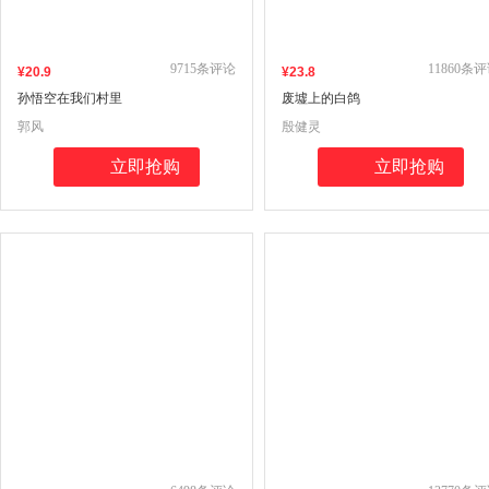
9715
条评论
11860
条评
¥
20
.9
¥
23
.8
孙悟空在我们村里
废墟上的白鸽
郭风
殷健灵
立即抢购
立即抢购