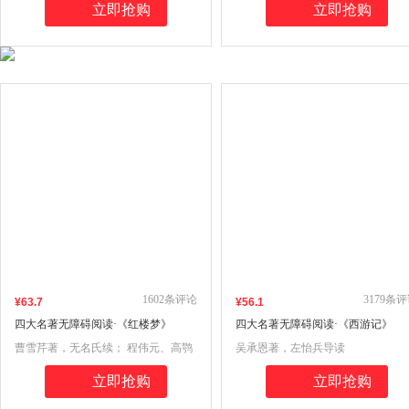
立即抢购
立即抢购
1602
条评论
3179
条评
¥
63
.7
¥
56
.1
四大名著无障碍阅读·《红楼梦》
四大名著无障碍阅读·《西游记》
曹雪芹著，无名氏续； 程伟元、高鹗
吴承恩著，左怡兵导读
整理； 俞平伯校，启功注； 孙大海导
立即抢购
立即抢购
读