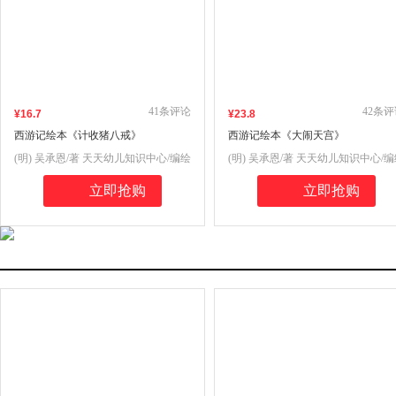
41
条评论
42
条评
¥
16
.7
¥
23
.8
西游记绘本《计收猪八戒》
西游记绘本《大闹天宫》
(明) 吴承恩/著 天天幼儿知识中心/编绘
(明) 吴承恩/著 天天幼儿知识中心/
立即抢购
立即抢购