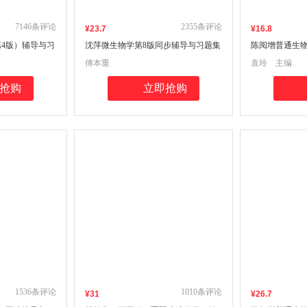
7146
条评论
2355
条评论
¥
23
.7
¥
16
.8
4版）辅导与习
沈萍微生物学第8版同步辅导与习题集
陈阅增普通生物
、丁孝明《细胞
生物类考研适用(第八版习题全解、考
题集（吴相钰
傅本重
袁玲 主编
套辅导、考研辅
研真题)生物类专升本，本科辅导，考
（第3版）》配
科辅导，考研冲
研冲刺参考书
生生物学联奥
抢购
立即抢购
1536
条评论
1010
条评论
¥
31
¥
26
.7