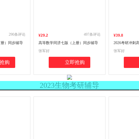
290
条评论
497
条评论
¥
29
.2
¥
39
.8
下册）同步辅导
高等数学同济七版（上册）同步辅导
2026考研冲
辅导，考研冲刺
与数学类考研习题精解含考研真题解
下册）同步辅
张军好
张军好
研真题解析 知
析 知识归纳强化练习辅导讲义数学类
题解析 知识归
讲义
考研汉语言文学类专升本，本科辅
抢购
立即抢购
导，考研冲刺参考书
2023生物考研辅导