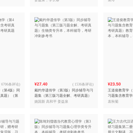
姜益泉，李长春
袁玲
答案详解）
考研冲刺参考书
¥27.40
¥23.50
(
6706条评论
)
(
1536条评论
)
（第4版）同
戴灼华遗传学（第3版）同步辅导与习
王道俊教育学（
研真题）（第
题集（第三版习题全解、考研真题）
习题集含教育学教
题册）
生物类专升本，本科辅导，考研冲刺
研真题）教育学
姚国新 高和平 姜益泉
袁秋菊
参考书
本，本科辅导，