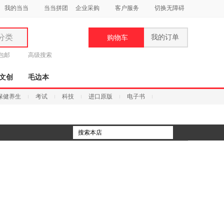
我的当当
当当拼团
企业采购
客户服务
切换无障碍
分类
我的订单
购物车
类
元包邮
高级搜索
文创
毛边本
保健养生
考试
科技
进口原版
电子书
妆
品
饰
鞋
用
饰