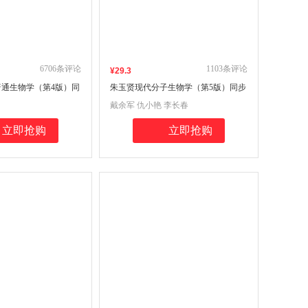
6706
条评论
1103
条评论
¥
29
.3
通生物学（第4版）同
朱玉贤现代分子生物学（第5版）同步
集（含考研真题）（第
辅导与习题集生物类专升本，本科辅
戴余军 仇小艳 李长春
赠考研真题册）
导，考研冲刺参考书（含习题全解·考
研真题）
立即抢购
立即抢购