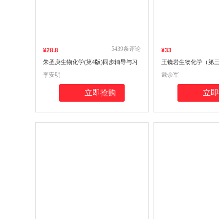
5439
条评论
¥
28
.8
¥
33
朱圣庚生物化学(第4版)同步辅导与习
王镜岩生物化学（第
题集（上下册合订本）生物类专升
题集生物类考研适用（
李安明
戴余军
本，本科辅导，考研冲刺参考书( 第四
下册合订本考点重点
版习题全解，考研真题)
题、习题解答）
立即抢购
立即