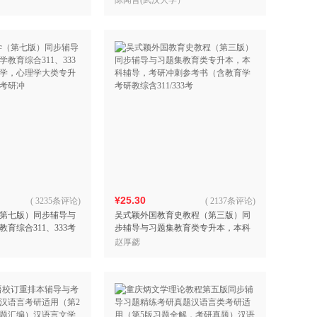
陈闻晋(武汉大学）
冲刺参考书
¥25.30
(
3235条评论
)
(
2137条评论
)
第七版）同步辅导与
吴式颖外国教育史教程（第三版）同
育综合311、333考
步辅导与习题集教育类专升本，本科
，心理学大类专升
辅导，考研冲刺参考书（含教育学考
赵厚勰
考研冲
研教综含311/333考