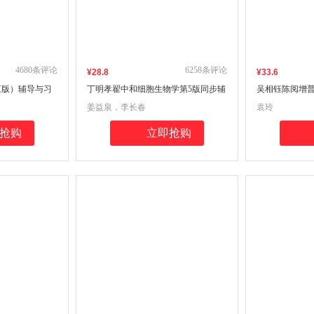
4680
条评论
6258
条评论
¥
28
.8
¥
33
.6
三版）辅导与习
丁明孝翟中和细胞生物学第5版同步辅
吴相钰陈阅增普
第3版生化上册
导与习题集生物类考专升本，本科辅
步辅导与习题
姜益泉，李长春
袁玲
分析、考研真
导，考研冲刺参考书（含考研真题，
四版习题全解
答案详解）
抢购
立即抢购