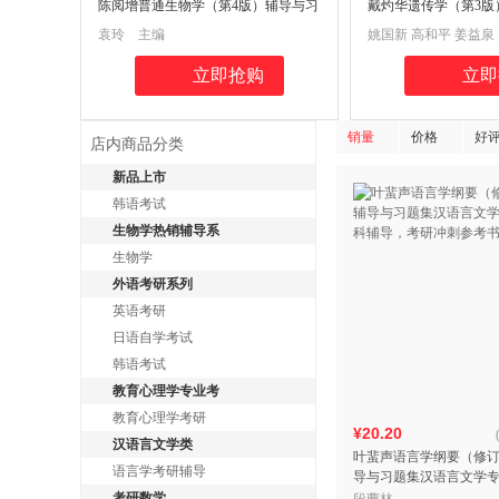
陈阅增普通生物学（第4版）辅导与习
戴灼华遗传学（第3版
题集 （吴相钰等《陈阅增普通生物
题集（第三版习题全
袁玲 主编
姚国新 高和平 姜益泉
学》第4版 同步辅导、考研辅导，全
生物类专升本，本科
国中学生生物学联奥、奥赛参考辅导
参考书
立即抢购
立即
书）
销量
价格
好
店内商品分类
新品上市
韩语考试
生物学热销辅导系
生物学
外语考研系列
英语考研
日语自学考试
韩语考试
教育心理学专业考
教育心理学考研
¥20.20
汉语言文学类
叶蜚声语言学纲要（修
语言学考研辅导
导与习题集汉语言文学
辅导，考研冲刺参考书
考研数学