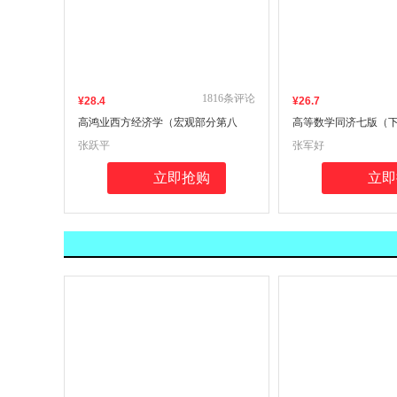
1816
条评论
¥
28
.4
¥
26
.7
高鸿业西方经济学（宏观部分第八
高等数学同济七版（
版）同步辅导与习题集经管类专升
数学类专升本，本科
张跃平
张军好
本，本科辅导，考研冲刺参考书（考
参考书与习题精解含考
研真题、习题全解、考点归纳）
识归纳强化练习辅导
立即抢购
立即