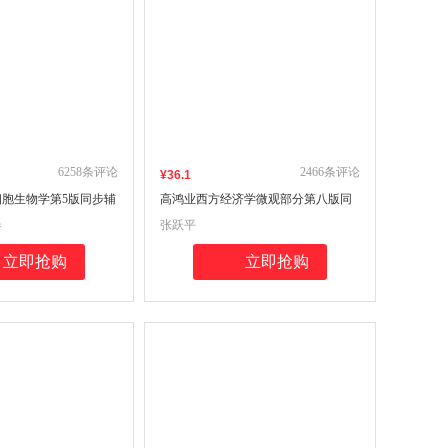
6258
条评论
2466
条评论
¥
36
.1
胞生物学第5版同步辅
高鸿业西方经济学微观部分第八版同
物类考专升本，本科辅
步辅导与习题集经管类专升本，本科
春
张跃平
参考书（含考研真题，
辅导，考研冲刺参考书（考研真题、
习题全解、考点归纳）
立即抢购
立即抢购