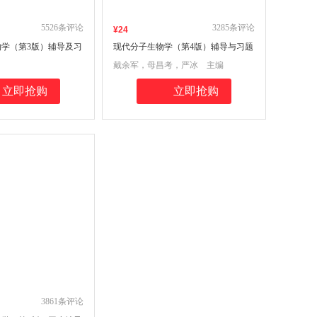
5526
条评论
3285
条评论
¥
24
学（第3版）辅导及习
现代分子生物学（第4版）辅导与习题
《陈阅增普通生物学
集(朱玉贤，李毅，郑晓峰《现代分子
戴余军，母昌考，严冰 主编
套考研辅导，全国中学
生物学》（第4版）配套辅导、考研辅
奥赛参考书）
导、历年考研真题汇编)
立即抢购
立即抢购
3861
条评论