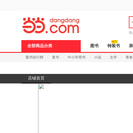
新
窗
口
打
开
无
障
热
碍
说
全部商品分类
图书
特装书
亲
明
页
图书排行榜
童书
中小学用书
小说
文学
青春
面,
按
Ctrl
加
波
店铺首页
浪
键
打
开
导
盲
模
式