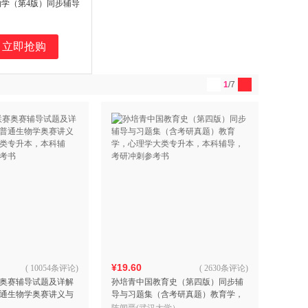
学（第4版）同步辅导
生物考研真题）（吴相
生物学第4版》配套辅
国中学生生物奥赛参考
立即抢购
1
/7
¥19.60
(
10054条评论
)
(
2630条评论
)
奥赛辅导试题及详解
孙培青中国教育史（第四版）同步辅
通生物学奥赛讲义与
导与习题集（含考研真题）教育学，
专升本，本科辅导，
心理学大类专升本，本科辅导，考研