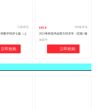
51
条评论
396
条评论
¥
45
.9
刺高等数学同济七版（上
2023考研高鸿业西方经济学（宏观+微
导与习题精解含考研真
观）第八版同步辅导与习题集（考研
张跃平
纳强化练习辅导讲义
真题、习题全解、考点归纳）
立即抢购
立即抢购