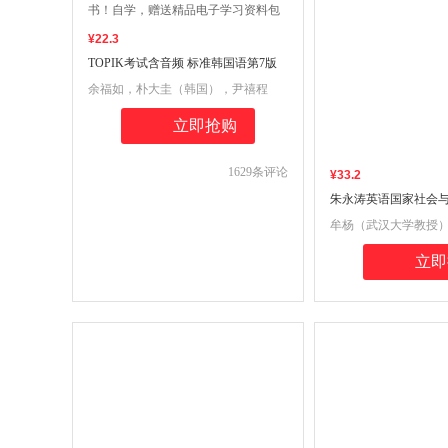
¥
22
.3
TOPIK考试含音频 标准韩国语第7版
自学辅导与考级练习（第一册）韩国
余福如，朴大圭（韩国），尹禧程
语能力考试（TOPIK）指定参考书！
（韩国）
自学，赠送精品电子学习资料包
立即抢购
1629
条评论
¥
33
.2
朱永涛英语国家社会
版学习指南含中文翻
牟杨（武汉大学教授
本，本科辅导，考研
中文翻译，上下册同
立即