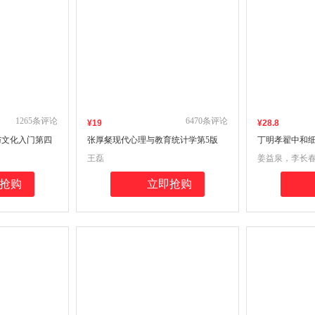
1265
条评论
6470
条评论
¥
19
¥
28
.8
与文化入门第四
张厚粲现代心理与教育统计学第5版
丁明孝翟中和细
译英语类专升
312/347张厚粲现代心理与教育统计学
导与习题集生
）
王磊
姜益泉，李长
冲刺参考书（含
第5版同步辅导与习题集心理学类专升
导，考研冲刺
步辅导合订本）
本，本科辅导，考研冲刺参考书
答案详解）
抢购
立即抢购