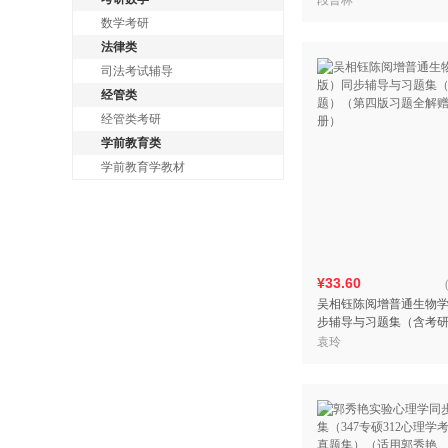
段曹林
数学考研
法律类
司法考试辅导
经管类
经管类考研
学前教育类
学前教育学教材
¥33.60
吴相钰陈阅增普通生物学
步辅导与习题集（含考
四版习题全解赠考研真
袁玲