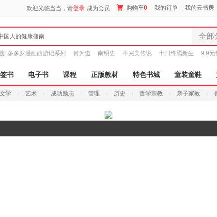
购物车
0
我的订单
我的云书房
欢迎光临当当，请
登录
成为会员
全部
中国人的健康指南
全部分
搜:
多多罗漫画西游记系列
何为道
南明史
不完美传说
十日终焉新生
9.9
尾品汇
图书
签书
电子书
课程
正版教材
特色书城
童装童鞋
电子书
文学
艺术
成功励志
管理
历史
哲学宗教
亲子家教
音像
影视
时尚美
搜索
母婴用
玩具
孕婴服
童装童
家居日
家具装
服装
鞋