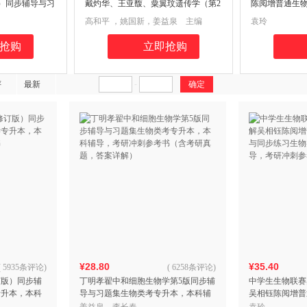
）同步辅导与习
戴灼华、王亚馥、粟翼玟遗传学（第2
陈阅增普通生物
解、考研真题）
版）辅导与习题集（戴灼华、王亚
与习题集（含
高和平 ，姚国新，姜益泉 主编
袁玲
辅导，考研冲刺
馥、粟翼玟《遗传学》（第2版）同步
钰《陈阅增普通
辅导）生物类
导习题集，全
抢购
立即抢购
辅导书）
评
最新
-
¥28.80
¥35.40
(
5935条评论
)
(
6258条评论
)
订版）同步辅
丁明孝翟中和细胞生物学第5版同步辅
中学生生物联赛
专升本，本科
导与习题集生物类考专升本，本科辅
吴相钰陈阅增普
导，考研冲刺参考书（含考研真题，
同步练习生物类