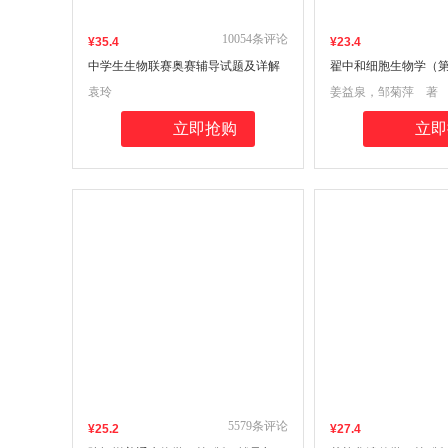
10054
条评论
¥
35
.4
¥
23
.4
中学生生物联赛奥赛辅导试题及详解
翟中和细胞生物学（第
吴相钰陈阅增普通生物学奥赛讲义与
题集(翟中和、王喜忠
袁玲
姜益泉，邹菊萍 著
同步练习生物类专升本，本科辅导，
生物学》第4版同步配
考研冲刺参考书
导)生物类专升本，本
立即抢购
立即
刺参考书
5579
条评论
¥
25
.2
¥
27
.4