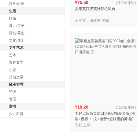
¥75.50
(
545条评论
)
哲学/心理
实用英汉汉英计算机词典
生活
旅游
王能琴，谢建勋 主编
育儿/亲子
两性/养生
文化/休闲
文学艺术
艺术
青春文学
小说
其他文学
经济管理
经济
管理
童书
¥10.20
(
221条评论
)
零起点应急英语口语900句(白金版)(英
少儿科普
语+音标+中文+谐音=超好用的英语口
语应急书)
冯莉 主编