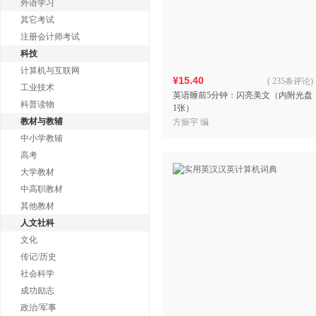
外语学习
其它考试
注册会计师考试
科技
计算机与互联网
¥15.40
(
235条评论
)
工业技术
英语睡前5分钟：闪亮美文（内附光盘
科普读物
1张）
教材与教辅
方振宇 编
中小学教辅
高考
大学教材
中高职教材
其他教材
人文社科
文化
传记/历史
社会科学
成功励志
政治/军事