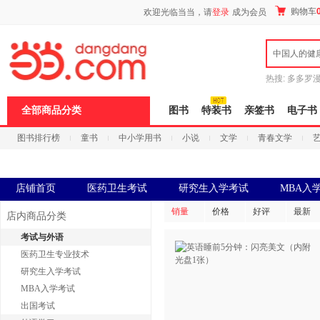
新
购物车
欢迎光临当当，请
登录
成为会员
窗
口
打
中国人的健
开
无
障
热搜:
多多罗
碍
传说
十日终
说
全部商品分类
图书
特装书
亲签书
电子书
明
页
图书排行榜
童书
中小学用书
小说
文学
青春文学
面,
按
科技
进口原版
电子书
Ctrl
加
波
店铺首页
医药卫生考试
研究生入学考试
MBA入
浪
键
销量
价格
好评
最新
店内商品分类
打
开
考试与外语
导
医药卫生专业技术
盲
模
研究生入学考试
式
MBA入学考试
出国考试