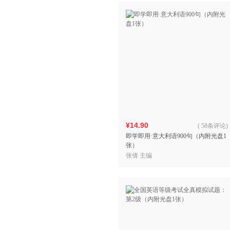
¥14.90
(
58条评论
)
即学即用·意大利语900句（内附光盘1
张）
张倩 主编