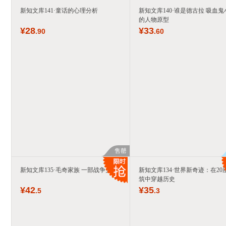
新知文库141·童话的心理分析
新知文库140·谁是德古拉 吸血鬼
的人物原型
¥
28
¥
33
.90
.60
售罄
新知文库135·毛奇家族 一部战争史
新知文库134·世界新奇迹：在20
筑中穿越历史
¥
42
¥
35
.5
.3