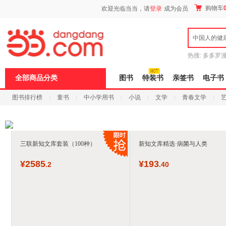
新
购物车
欢迎光临当当，请
登录
成为会员
窗
口
打
中国人的健
开
无
障
热搜:
多多罗
碍
传说
十日终
说
全部商品分类
图书
特装书
亲签书
电子书
明
页
图书排行榜
童书
中小学用书
小说
文学
青春文学
面,
按
科技
进口原版
电子书
Ctrl
加
波
浪
三联新知文库套装（100种）
新知文库精选·病菌与人类
键
打
¥
2585
¥
193
.2
.40
开
导
盲
模
式