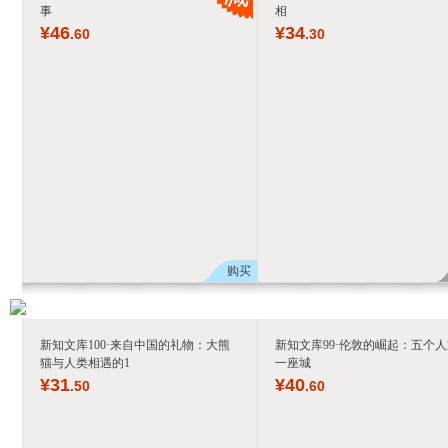
事
相
¥
46
¥
34
.60
.30
购买
新知文库100·来自中国的礼物：大熊
新知文库99·伦敦的崛起：五个
猫与人类相遇的1
一座城
¥
31
¥
40
.50
.60