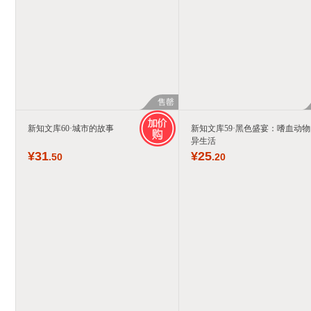
售罄
新知文库60·城市的故事
新知文库59·黑色盛宴：嗜血动
异生活
¥
31
¥
25
.50
.20