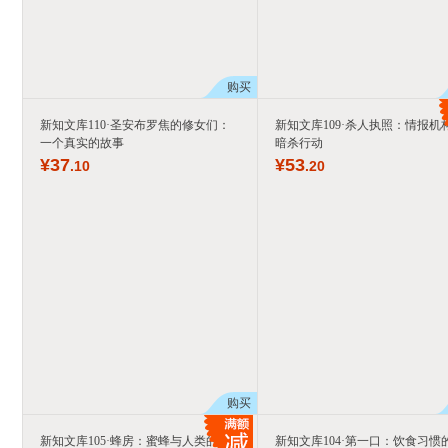
购买
新知文库110·圣安布罗焦的修女们：
新知文库109·杀人执照：情报机
一个真实的故事
暗杀行动
¥
37
¥
53
.10
.20
购买
新知文库105·蜂房：蜜蜂与人类的故
新知文库104·第一口：饮食习惯