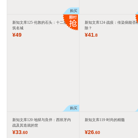
购买
新知文库125·伦敦的石头：十二座建
新知文库124·战疫：传染病能否
筑名城
除？
¥
49
¥
41
.8
购买
新知文库120·地狱与良伴：西班牙内
新知文库119·时尚的精髓
战及其造就的世
¥
33
¥
26
.60
.60