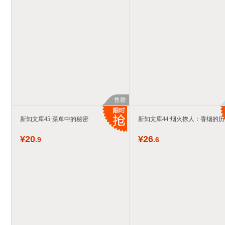
售罄
新知文库45·菜单中的秘密
新知文库44·烟火撩人：香烟的历
¥
20
¥
26
.9
.6