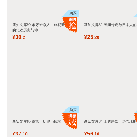
购买
新知文库90·象牙维京人：刘易斯棋中
新知文库89·民间传说与日本人
的北欧历史与神
¥
30
¥
25
.2
.20
购买
新知文库85·贵族：历史与传承
新知文库84·上穷碧落：热气球
¥
37
¥
56
.10
.10