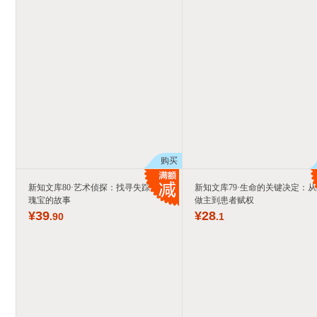
购买
新知文库80·艺术侦探：找寻失踪艺术
新知文库79·生命的关键决定：
瑰宝的故事
做主到患者赋权
¥
39
¥
28
.90
.1