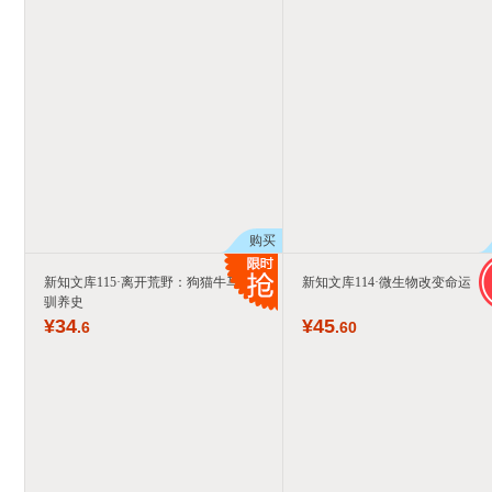
购买
新知文库115·离开荒野：狗猫牛马的
新知文库114·微生物改变命运
驯养史
¥
34
¥
45
.6
.60