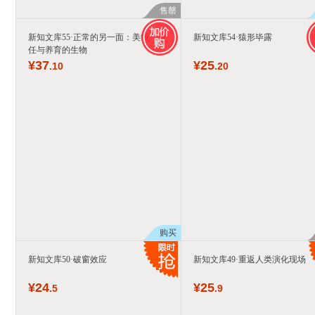
售罄
新知文库55·正常的另一面：美貌、信
新知文库54·猿形毕露
任与养育的生物
¥
37
¥
25
.10
.20
购买
新知文库50·破窗效应
新知文库49·重返人类演化现场
¥
24
¥
25
.5
.9