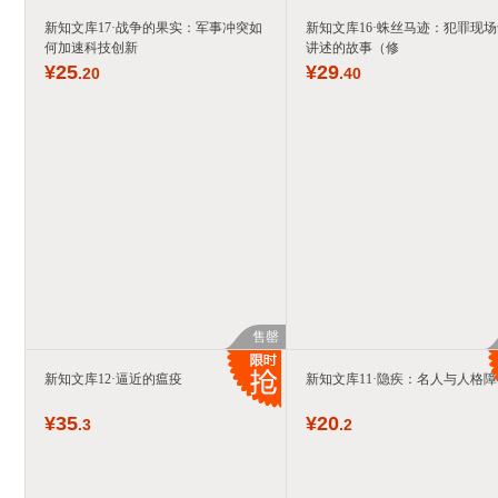
新知文库17·战争的果实：军事冲突如
新知文库16·蛛丝马迹：犯罪现
何加速科技创新
讲述的故事（修
¥
25
¥
29
.20
.40
售罄
新知文库12·逼近的瘟疫
新知文库11·隐疾：名人与人格障
¥
35
¥
20
.3
.2