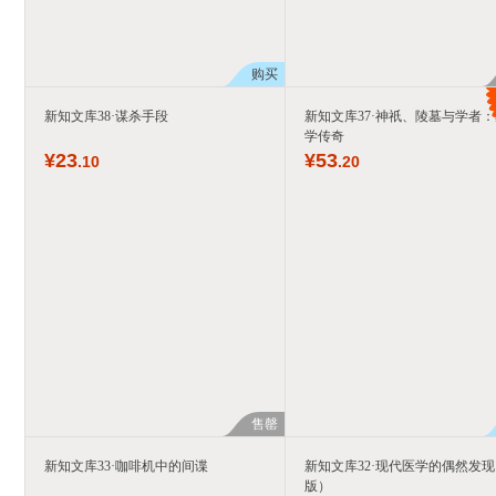
购买
新知文库38·谋杀手段
新知文库37·神祇、陵墓与学者
学传奇
¥
23
¥
53
.10
.20
售罄
新知文库33·咖啡机中的间谍
新知文库32·现代医学的偶然发
版）