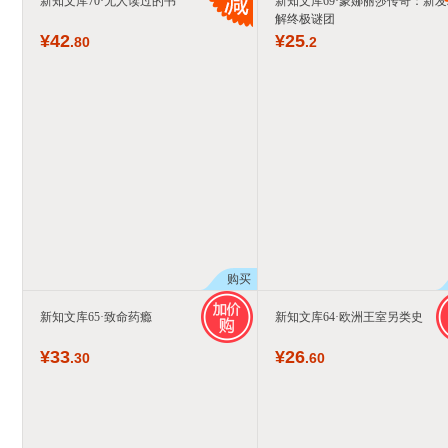
新知文库70·无人读过的书
新知文库69·蒙娜丽莎传奇：新
解终极谜团
¥
42
¥
25
.80
.2
购买
新知文库65·致命药瘾
新知文库64·欧洲王室另类史
¥
33
¥
26
.30
.60