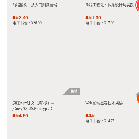
前端架构：从入门到微前端
前端工程化：体系设计与实践
¥
62
¥
51
.40
.30
电子书价：
¥
26
.99
电子书价：
¥
17
.99
售罄
疯狂Ajax讲义（第3版）--
Web 前端黑客技术揭秘
jQuery/Ext JS/Prototype/D
¥
54
¥
46
.50
电子书价：
¥
14
.75