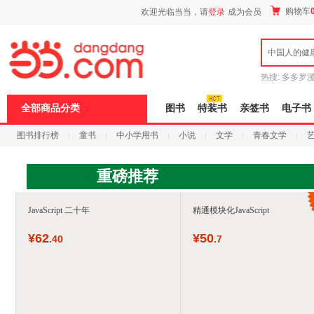
新
购物车
欢迎光临当当，请
登录
成为会员
窗
口
打
中国人的健
开
无
障
热搜:
多多罗
碍
传说
十日终
说
全部商品分类
图书
特装书
亲签书
电子书
明
页
图书排行榜
童书
中小学用书
小说
文学
青春文学
面,
按
科技
进口原版
电子书
Ctrl
加
重磅推荐
波
浪
键
JavaScript 二十年
精通模块化JavaScript
打
开
¥
62
¥
50
.40
.7
导
盲
模
式