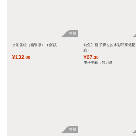
售罄
水彩圣经（精装版）（全彩）
知鱼知画 子青左的水彩私享笔记
彩）
¥
132
¥
67
.00
.30
电子书价：
¥
17
.99
售罄