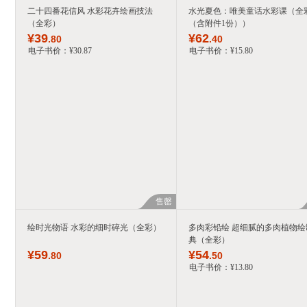
二十四番花信风 水彩花卉绘画技法
水光夏色：唯美童话水彩课（全
（全彩）
（含附件1份））
¥
39
¥
62
.80
.40
电子书价：
¥
30
.87
电子书价：
¥
15
.80
售罄
绘时光物语 水彩的细时碎光（全彩）
多肉彩铅绘 超细腻的多肉植物绘
典（全彩）
¥
59
¥
54
.80
.50
电子书价：
¥
13
.80