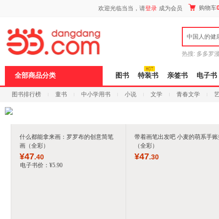
新
购物车
欢迎光临当当，请
登录
成为会员
窗
口
打
中国人的健
开
无
障
热搜:
多多罗
碍
传说
十日终
说
全部商品分类
图书
特装书
亲签书
电子书
明
页
图书排行榜
童书
中小学用书
小说
文学
青春文学
面,
按
科技
进口原版
电子书
Ctrl
加
波
浪
什么都能拿来画：罗罗布的创意简笔
带着画笔出发吧 小麦的萌系手账
键
画（全彩）
（全彩）
打
¥
47
¥
47
.40
.30
开
电子书价：
¥
5
.90
导
盲
模
式