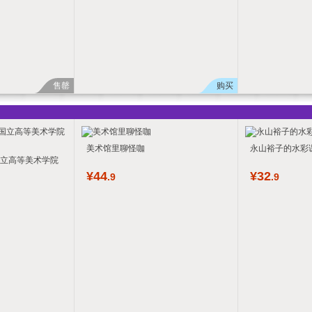
售罄
购买
美术馆里聊怪咖
永山裕子的水彩课
国立高等美术学院
¥
44
¥
32
.9
.9