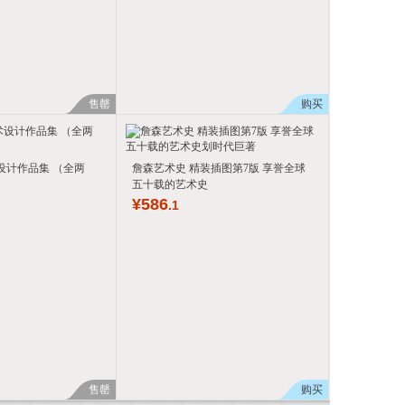
具
品
外
品
售罄
购买
讯
音
公
设计作品集 （全两
詹森艺术史 精装插图第7版 享誉全球
五十载的艺术史
¥
586
.1
器
售罄
购买