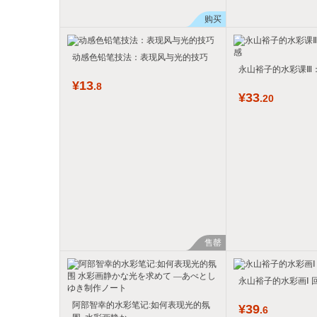
购买
动感色铅笔技法：表现风与光的技巧
永山裕子的水彩课Ⅲ
¥
13
.8
¥
33
.20
售罄
永山裕子的水彩画Ⅰ 
阿部智幸的水彩笔记:如何表现光的氛
¥
39
.6