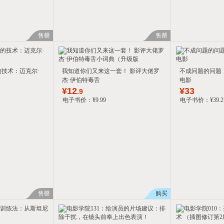
售罄
售罄
的技术：迈克尔·
我知道你们又来这一套！ 影评大佬罗
不成问题的问题
杰·伊伯特毒舌
电影
¥
12
¥
33
.9
电子书价：
¥
9
.99
电子书价：
¥
39
.2
售罄
购买