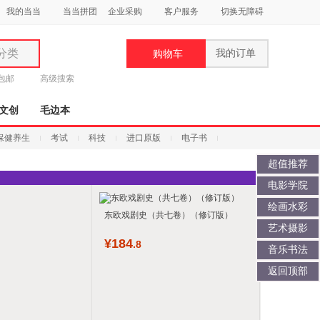
我的当当
当当拼团
企业采购
客户服务
切换无障碍
分类
我的订单
购物车
类
元包邮
高级搜索
文创
毛边本
保健养生
考试
科技
进口原版
电子书
超值推荐
妆
电影学院
品
绘画水彩
东欧戏剧史（共七卷）（修订版）
艺术摄影
饰
¥
184
.8
鞋
音乐书法
用
返回顶部
饰