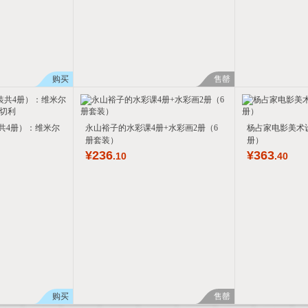
箱包皮
手表饰
运动户
汽车用
食品
购买
售罄
手机通
数码影
电脑办
共4册）：维米尔
永山裕子的水彩课4册+水彩画2册（6
杨占家电影美术
册套装）
册）
大家电
¥
236
¥
363
.10
.40
家用电
购买
售罄