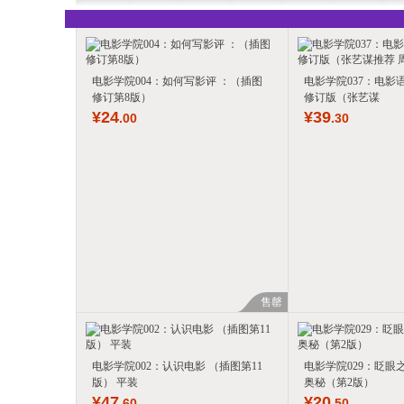
电影学院004：如何写影评 ：（插图
电影学院037：电影
修订第8版）
修订版（张艺谋
¥
24
¥
39
.00
.30
售罄
电影学院002：认识电影 （插图第11
电影学院029：眨眼
版） 平装
奥秘（第2版）
¥
47
¥
20
.60
.50