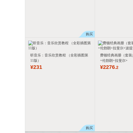
购买
听音乐：音乐欣赏教程 （全彩插图第
费顿经典画册（套装
11版）
+伦勃朗+拉斐尔+
¥
231
¥
2276
.2
购买