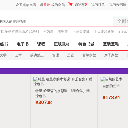
购物车
0
我的订单
我的云书房
欢迎光临当当，请
登录
成为会员
全部
中国人的健康指南
全部分
搜:
多多罗漫画西游记系列
何为道
南明史
不完美传说
十日终焉新生
9.9
尾品汇
图书
签书
电子书
课程
正版教材
特色书城
童装童鞋
电子书
文学
艺术
成功励志
管理
历史
哲学宗教
亲子家教
音像
影视
时尚美
母婴用
玩具
自然的艺术
特里·哈里森的水彩课（6册合集）赠
孕婴服
涂色书
¥
178
.60
童装童
¥
307
.90
家居日
家具装
服装
鞋