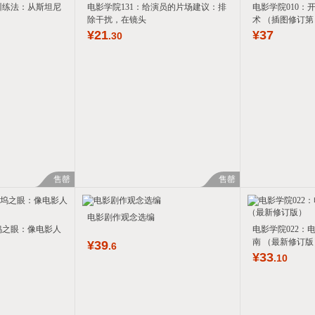
训练法：从斯坦尼
电影学院131：给演员的片场建议：排
电影学院010：
除干扰，在镜头
术 （插图修订第
¥
21
¥
37
.30
售罄
售罄
电影剧作观念选编
坞之眼：像电影人
电影学院022：
南 （最新修订版
¥
39
.6
¥
33
.10