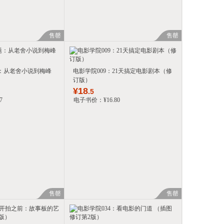
售罄
售罄
：从老舍小说到梅峰
电影学院009：21天搞定电影剧本（修
订版）
¥
18
.5
7
电子书价：
¥
16
.80
售罄
售罄