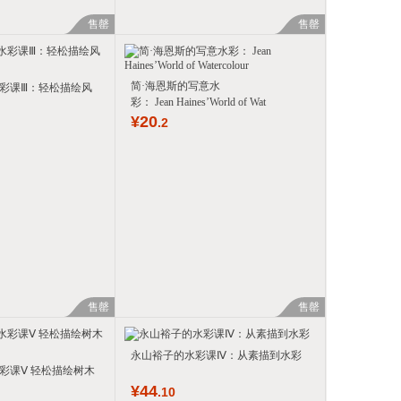
售罄
售罄
简·海恩斯的写意水
水彩课Ⅲ：轻松描绘风
彩： Jean Haines’World of Wat
¥
20
.2
售罄
售罄
永山裕子的水彩课Ⅳ：从素描到水彩
彩课Ⅴ 轻松描绘树木
¥
44
.10