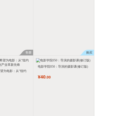
售罄
购买
电影学院050：导演的摄影课(修订版)
希望为电影：从“纽约
¥
40
.00