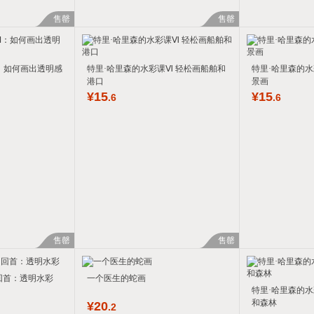
售罄
售罄
：如何画出透明感
特里·哈里森的水彩课Ⅵ 轻松画船舶和
特里·哈里森的
港口
景画
¥
15
¥
15
.6
.6
售罄
售罄
回首：透明水彩
一个医生的蛇画
特里·哈里森的水
和森林
¥
20
.2