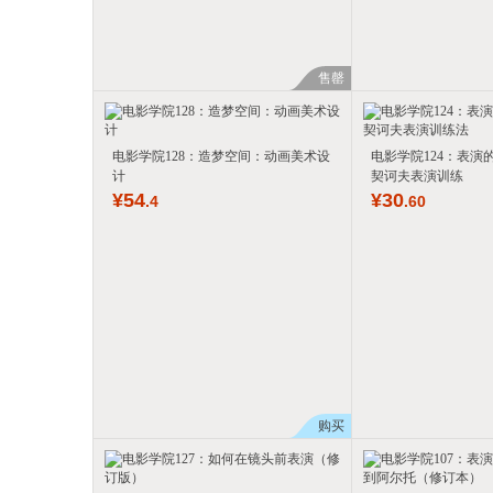
售罄
电影学院128：造梦空间：动画美术设
电影学院124：表演
计
契诃夫表演训练
¥
54
¥
30
.4
.60
购买