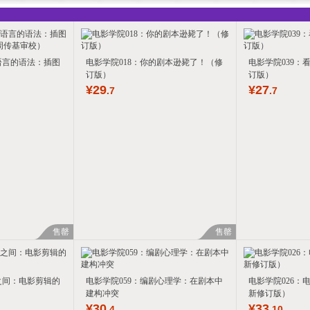
语言的语法：插图
电影学院018：你的剧本逊毙了！（修
电影学院039：
订版）
订版）
¥
29
¥
27
.7
.7
售罄
售罄
之间：电影剪辑的
电影学院059：编剧心理学：在剧本中
电影学院026：
建构冲突
新修订版）
¥
30
¥
33
.4
.10