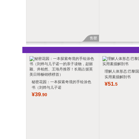
售罄
理解人体形态:巴黎
实用素描解剖书
秘密花园：一本探索奇境的手绘涂色
¥
51
.5
书（刘烨与儿子诺
¥
39
.90