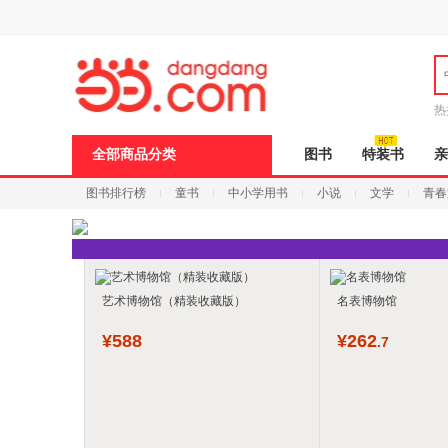
新
窗
口
打
开
无
障
热
碍
说
全部商品分类
图书
特装书
亲
明
页
图书排行榜
童书
中小学用书
小说
文学
青春
面,
按
Ctrl
加
波
浪
键
艺术博物馆（精装收藏版）
名表博物馆
打
开
¥
588
¥
262
.7
导
盲
模
式