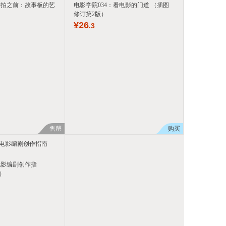
开拍之前：故事板的艺
电影学院034：看电影的门道 （插图
修订第2版）
¥
26
.3
售罄
购买
电影编剧创作指
）