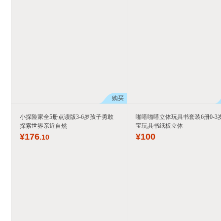
购买
小探险家全5册点读版3-6岁孩子勇敢
啪嗒啪嗒立体玩具书套装6册0-3
探索世界亲近自然
宝玩具书纸板立体
¥
176
¥
100
.10