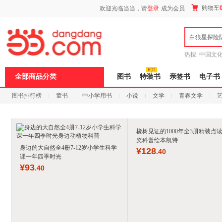
新
购物车
欢迎光临当当，请
登录
成为会员
窗
口
打
白狼星探险
开
无
障
热搜:
中国文
碍
者从不说谎
说
全部商品分类
图书
特装书
亲签书
电子书
明
页
图书排行榜
童书
中小学用书
小说
文学
青春文学
面,
按
科技
进口原版
电子书
Ctrl
加
波
橡树见证的1000年全3册精装点
浪
奖科普绘本凯特
键
身边的大自然全4册7-12岁小学生科学
¥
128
.40
打
课一年四季时光
开
¥
93
.40
导
盲
模
式