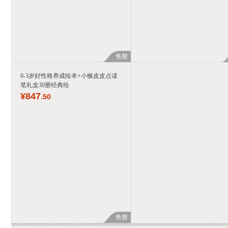
售罄
0-3岁好性格养成绘本+小猴皮皮点读
笔礼盒30册经典绘
¥
847
.50
售罄