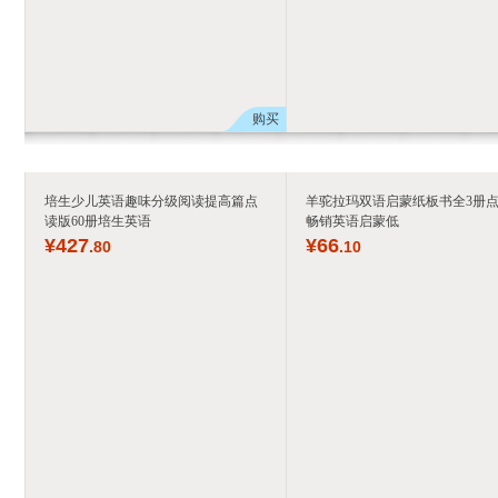
购买
培生少儿英语趣味分级阅读提高篇点
羊驼拉玛双语启蒙纸板书全3册
读版60册培生英语
畅销英语启蒙低
¥
427
¥
66
.80
.10