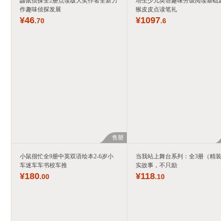
鼹鼠侦探全2册点读版大奖作者全新力
培生少儿英语趣味分级阅读基础
作趣味侦探发展
猴皮皮点读笔礼
¥
46
¥
1097
.70
.6
售罄
小鼠很忙全9册中英双语绘本2-6岁小
当我站上舞台系列：全3册（精
车迷车车书校车推
实故事，不只励
¥
180
¥
118
.00
.10