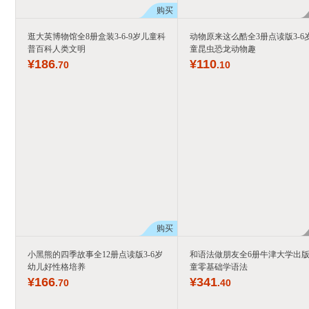
购买
逛大英博物馆全8册盒装3-6-9岁儿童科
动物原来这么酷全3册点读版3-6
普百科人类文明
童昆虫恐龙动物趣
¥
186
¥
110
.70
.10
购买
小黑熊的四季故事全12册点读版3-6岁
和语法做朋友全6册牛津大学出
幼儿好性格培养
童零基础学语法
¥
166
¥
341
.70
.40