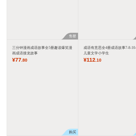
售罄
三分钟漫画成语故事全5册趣读爆笑漫
成语有意思全4册成语故事7-8-10-
画成语接龙故事
儿童文学小学生
¥
77
¥
112
.80
.10
购买