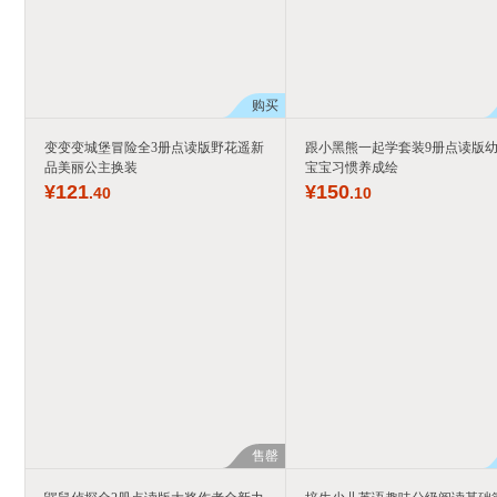
购买
变变变城堡冒险全3册点读版野花遥新
跟小黑熊一起学套装9册点读版
品美丽公主换装
宝宝习惯养成绘
¥
121
¥
150
.40
.10
售罄