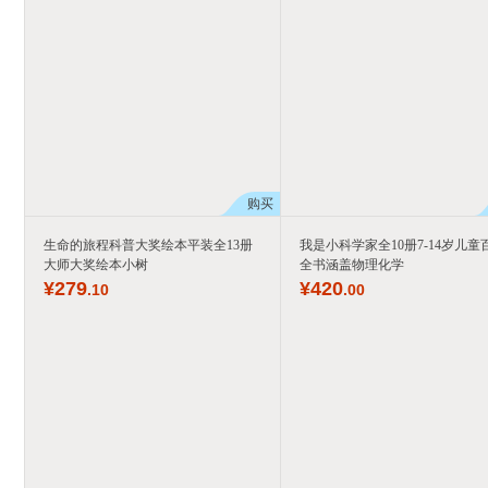
购买
生命的旅程科普大奖绘本平装全13册
我是小科学家全10册7-14岁儿童
大师大奖绘本小树
全书涵盖物理化学
¥
279
¥
420
.10
.00