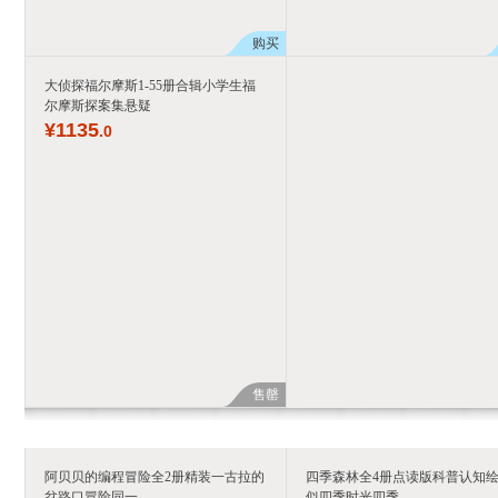
购买
大侦探福尔摩斯1-55册合辑小学生福
尔摩斯探案集悬疑
¥
1135
.0
售罄
阿贝贝的编程冒险全2册精装一古拉的
四季森林全4册点读版科普认知
岔路口冒险同一
似四季时光四季