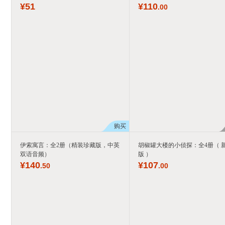
¥
51
¥
110
.00
购买
伊索寓言：全2册（精装珍藏版，中英
胡椒罐大楼的小侦探：全4册（ 
双语音频）
版 ）
¥
140
¥
107
.50
.00