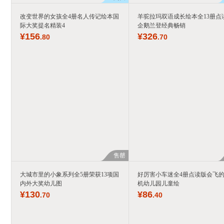
改变世界的女孩全4册名人传记绘本国
羊驼拉玛双语成长绘本全13册点
际大奖提名精装4
企鹅兰登经典畅销
¥
156
¥
326
.80
.70
售罄
大城市里的小象系列全5册荣获13项国
好厉害小车迷全4册点读版会飞
内外大奖幼儿图
机幼儿园儿童绘
¥
130
¥
86
.70
.40