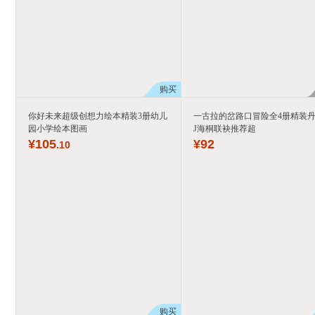
购买
你好未来超级创想力绘本精装3册幼儿
一古拉的岔路口冒险全4册精装
园小学绘本图画
J海桐联袂推荐超
¥
105
¥
92
.10
购买