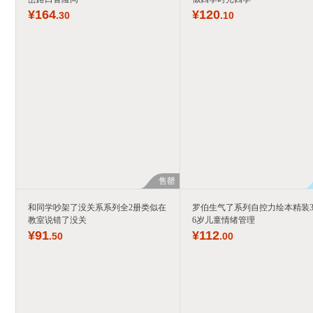
¥
164
¥
120
.30
.10
售罄
和同学吵架了没关系系列全2册类似在
罗伯生气了系列自控力绘本精装3
教室说错了没关
6岁儿童情绪管理
¥
91
¥
112
.50
.00