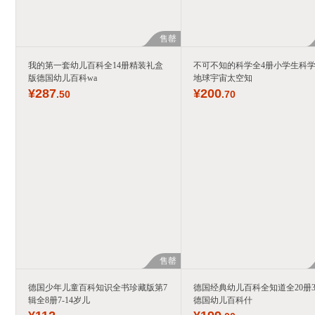
售罄
我的第一套幼儿百科全14册精装礼盒
不可不知的科学全4册小学生科
版德国幼儿百科wa
地球宇宙太空知
¥
287
¥
200
.50
.70
售罄
德国少年儿童百科知识全书珍藏版第7
德国经典幼儿百科全知道全20册3
辑全8册7-14岁儿
德国幼儿百科什