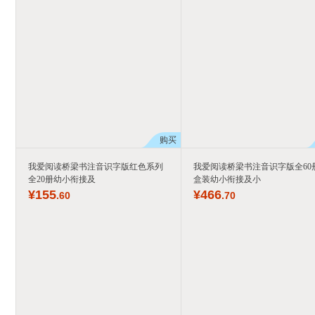
购买
我爱阅读桥梁书注音识字版红色系列
我爱阅读桥梁书注音识字版全60
全20册幼小衔接及
盒装幼小衔接及小
¥
155
¥
466
.60
.70