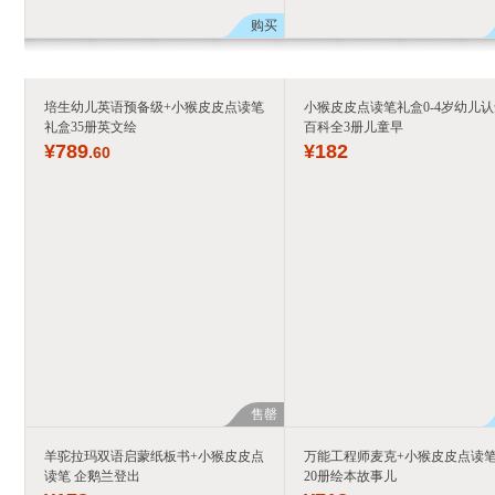
购买
培生幼儿英语预备级+小猴皮皮点读笔
小猴皮皮点读笔礼盒0-4岁幼儿
礼盒35册英文绘
百科全3册儿童早
¥
789
¥
182
.60
售罄
羊驼拉玛双语启蒙纸板书+小猴皮皮点
万能工程师麦克+小猴皮皮点读
读笔 企鹅兰登出
20册绘本故事儿