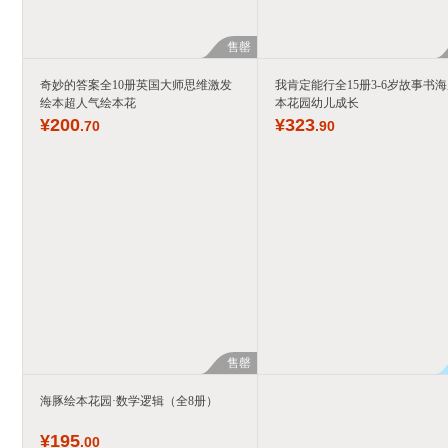
售罄
奇妙的答案全10册英国大师思维激发
我肯定能行全15册3-6岁故事书
绘本超人气绘本花
本花园幼儿成长
¥
200
¥
323
.70
.90
售罄
海豚绘本花园·数学逻辑（全8册）
¥
195
.00