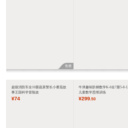
售罄
超级消防车全10册蔬菜警长小番茄故
牛津趣味阶梯数学K-6全7册5-8-1
事王国科学冒险故
儿童数学思维训练
¥
74
¥
299
.50