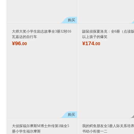
购买
大师大奖小学生励志故事全3册32秒16
鼹鼠侦探夏洛克：全6册（点读版,
瓦嘉达的自行车
以上孩子的爆笑
¥
96
¥
174
.00
.00
购买
大侦探福尔摩斯M博士外传第1辑全5
我的鳄鱼朋友全5册人际关系培
册小学生福尔摩斯
书幼小衔接一二