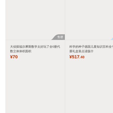
售罄
大侦探福尔摩斯数学太好玩了全6册代
科学的种子德国儿童知识百科全书
数立体体积面积
册礼盒装点读版什
¥
70
¥
517
.40