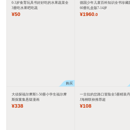
0-3岁食育玩具书好好吃的水果蔬菜全
德国少年儿童百科知识全书珍藏
3册吃水果吧吃蔬
60册礼盒版7-14岁
¥
50
¥
1960
.0
购买
大侦探福尔摩斯1-50册小学生福尔摩
一古拉的岔路口冒险全5册精装
斯探案集悬疑漫画
J海桐联袂推荐超
¥
338
¥
108