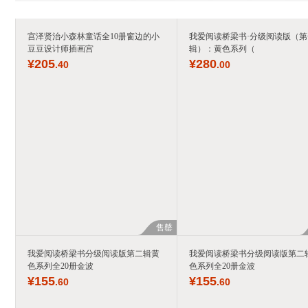
宫泽贤治小森林童话全10册窗边的小
我爱阅读桥梁书·分级阅读版（第
豆豆设计师插画宫
辑）：黄色系列（
¥
205
¥
280
.40
.00
售罄
我爱阅读桥梁书分级阅读版第二辑黄
我爱阅读桥梁书分级阅读版第二
色系列全20册金波
色系列全20册金波
¥
155
¥
155
.60
.60