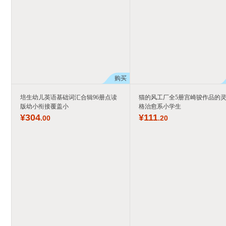
购买
培生幼儿英语基础词汇合辑96册点读
猫的风工厂全5册宫崎骏作品的
版幼小衔接覆盖小
格治愈系小学生
¥
304
¥
111
.00
.20