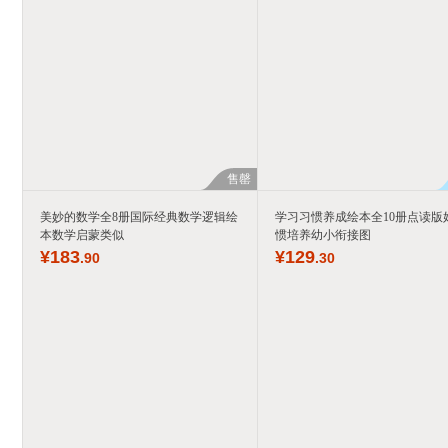
售罄
美妙的数学全8册国际经典数学逻辑绘
学习习惯养成绘本全10册点读版
本数学启蒙类似
惯培养幼小衔接图
¥
183
¥
129
.90
.30