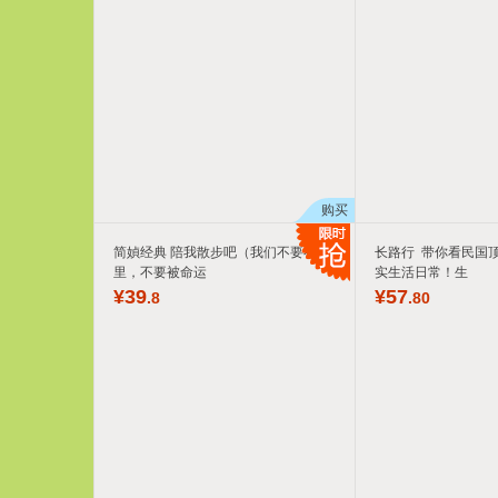
购买
简媜经典 陪我散步吧（我们不要在这
长路行 带你看民国
里，不要被命运
实生活日常！生
¥
39
¥
57
.8
.80