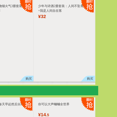
物烟火气3册套装：人
少年与诗酒2册套装：人间不坠青云志
存
+我是人间自在客
¥
32
购买
购买
每天早起然后尖叫 当
你可以大声蛐蛐全世界
¥
14
.5