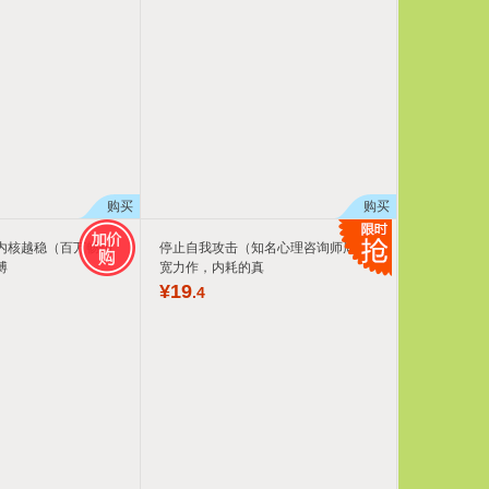
购买
购买
内核越稳（百万畅销
停止自我攻击（知名心理咨询师周小
博
宽力作，内耗的真
¥
19
.4