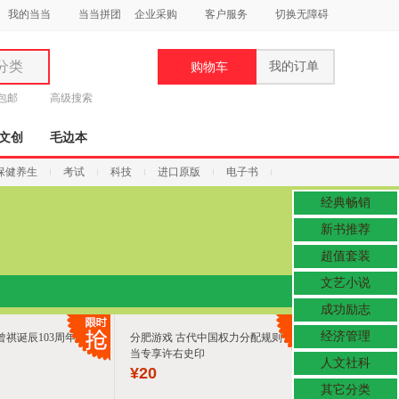
我的当当
当当拼团
企业采购
客户服务
切换无障碍
分类
我的订单
购物车
类
元包邮
高级搜索
文创
毛边本
保健养生
考试
科技
进口原版
电子书
经典畅销
妆
新书推荐
品
超值套装
文艺小说
饰
鞋
成功励志
用
经济管理
祺诞辰103周年散文
分肥游戏 古代中国权力分配规则 当
饰
当专享许右史印
人文社科
¥
20
其它分类