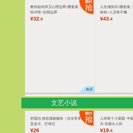
教你如何捍卫心理边界2册套装：别害
人生须快乐3册套装
怕冲突+自我边界
哈哈+人没有不懒
¥
32
¥
43
.4
.4
购买
文艺小说
舒国治 祝你逃跑愉快（当当专享祝福
人间有个小菜园 中
盲盒卡。打得过
兴 在烟火人间
¥
26
¥
19
.4