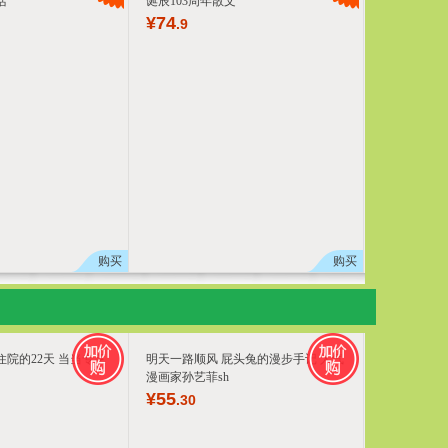
活
诞辰103周年散文
¥
74
.9
购买
购买
院的22天 当当专享
明天一路顺风 屁头兔的漫步手记 人气
漫画家孙艺菲sh
¥
55
.30