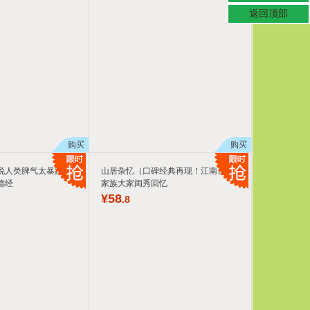
具
返回顶部
品
外
品
讯
音
公
购买
购买
器
说人类脾气太暴躁
山居杂忆（口碑经典再现！江南百年
德经
家族大家闺秀回忆
¥
58
.8