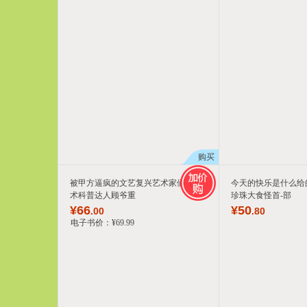
购买
被甲方逼疯的文艺复兴艺术家们（艺
今天的快乐是什么给
术科普达人顾爷重
珍珠大食怪首-部
¥
66
¥
50
.00
.80
电子书价：
¥
69
.99