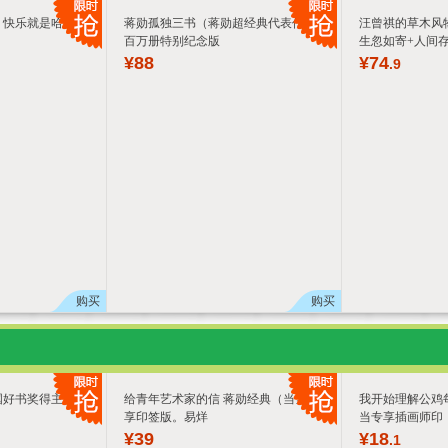
：快乐就是哈哈哈
蒋勋孤独三书（蒋勋超经典代表作，
汪曾祺的草木风
百万册特别纪念版
生忽如寄+人间
¥
88
¥
74
.9
购买
购买
国好书奖得主肖复
给青年艺术家的信 蒋勋经典（当当专
我开始理解公鸡
享印签版。易烊
当专享插画师印
¥
39
¥
18
.1