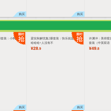
购买
购买
册套装：小狗疑心
梁实秋解忧集2册套装：快乐就是哈哈
许渊冲：美得窒
哈哈哈+人没有不
套装（中英双语
¥
28
¥
49
.9
.8
购买
购买