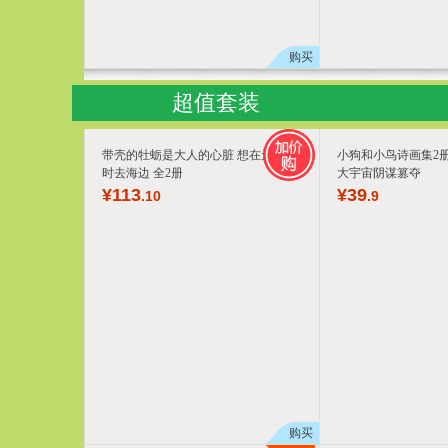
购买
超值套装
带壳的牡蛎是大人的心脏 想在天气好
小狗和小鸟诗画集2
时去海边 全2册
大宇宙阴谋篡夺
¥
113
¥
39
.10
.9
购买