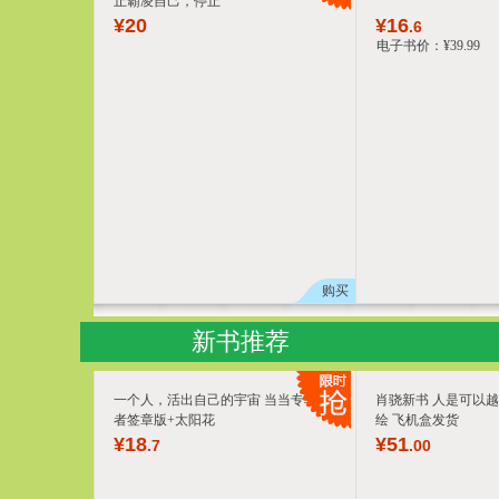
止霸凌自己，停止
¥
20
¥
16
.6
电子书价：
¥
39
.99
购买
新书推荐
一个人，活出自己的宇宙 当当专享作
肖骁新书 人是可以越
者签章版+太阳花
绘 飞机盒发货
¥
18
¥
51
.7
.00