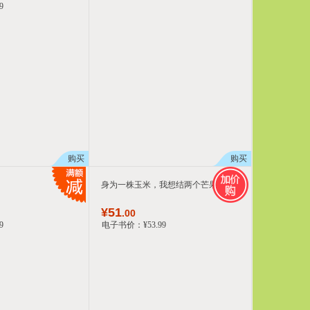
9
购买
购买
身为一株玉米，我想结两个芒果
¥
51
.00
9
电子书价：
¥
53
.99