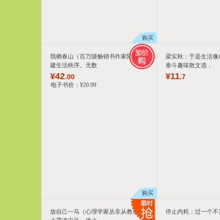
购买
我栖春山（百万级畅销书作家陆苏重
梁实秋：于是生活像
建生活秩序。无数
泰斗趣味散文选，
¥
42
¥
11
.00
.7
电子书价：
¥
20
.99
购买
放自己一马（心理学家丛非从教你停
停止内耗：过一个不