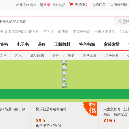
购物车
0
我的订单
我的云书房
欢迎光临当当，请
登录
成为会员
全部
中国人的健康指南
全部分
搜:
多多罗漫画西游记系列
何为道
南明史
不完美传说
十日终焉新生
9.9
尾品汇
图书
签书
电子书
课程
正版教材
特色书城
童装童鞋
电子书
文学
艺术
成功励志
管理
历史
哲学宗教
亲子家教
音像
影视
时尚美
母婴用
玩具
孕婴服
童装童
家居日
版+能量书签。伊
快乐就是哈哈哈哈哈
人生忽如寄（汪曾
家具装
精选，特别纪念
¥
9
¥
15
服装
.9
.1
电子书价：
¥
9
.90
鞋