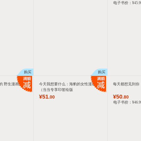
电子书价：
¥
45
.9
购买
购买
的 野生漫画家黑
今天我想要什么：海豹的女性漫画
每天都想见到你
（当当专享印签绘版
¥
51
¥
50
.00
.80
电子书价：
¥
46
.9