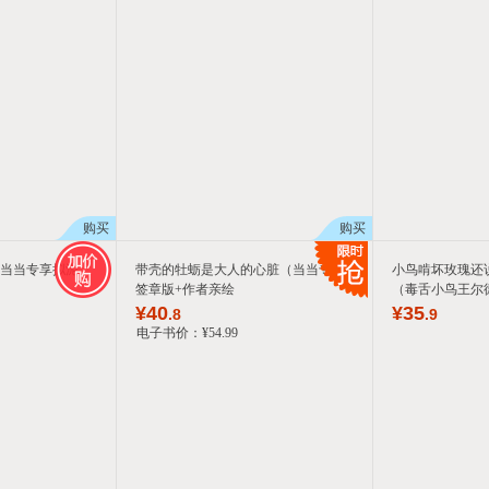
箱包皮
手表饰
运动户
汽车用
食品
手机通
数码影
电脑办
购买
购买
大家电
家用电
 当当专享拟泥
带壳的牡蛎是大人的心脏（当当专享
小鸟啃坏玫瑰还
签章版+作者亲绘
（毒舌小鸟王尔
¥
40
¥
35
.8
.9
电子书价：
¥
54
.99