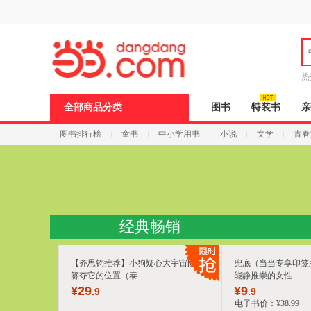
新
窗
口
打
开
无
障
热
碍
说
全部商品分类
图书
特装书
亲
明
页
图书排行榜
童书
中小学用书
小说
文学
青春
面,
按
Ctrl
加
波
浪
键
打
经典畅销
开
导
盲
【齐思钧推荐】小狗疑心大宇宙阴谋
兜底（当当专享印签
模
式
篡夺它的位置（泰
能静推崇的女性
¥
29
¥
9
.9
.9
电子书价：
¥
38
.99