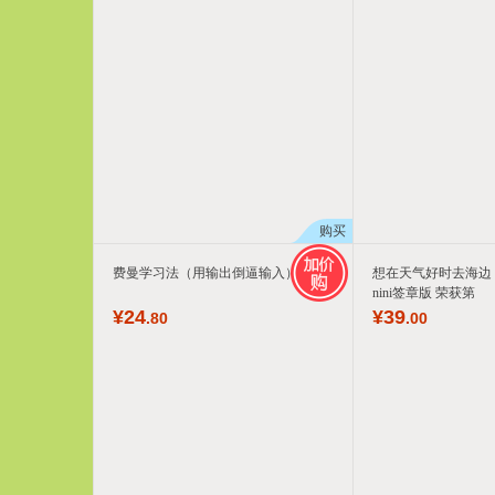
购买
费曼学习法（用输出倒逼输入）
想在天气好时去海边
nini签章版 荣获第
¥
24
¥
39
.80
.00