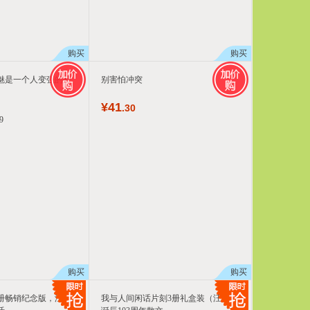
购买
购买
魅是一个人变强的开
别害怕冲突
¥
41
.30
9
购买
购买
万册畅销纪念版，汪曾
我与人间闲话片刻3册礼盒装（汪曾祺