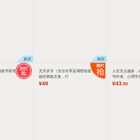
购买
购买
顶级书香世家的真
无关岁月（当当专享蓝调喷绘版！蒋
人生支点越多，
勋经典散文集，疗
书作者、心理学
¥
49
¥
43
.50