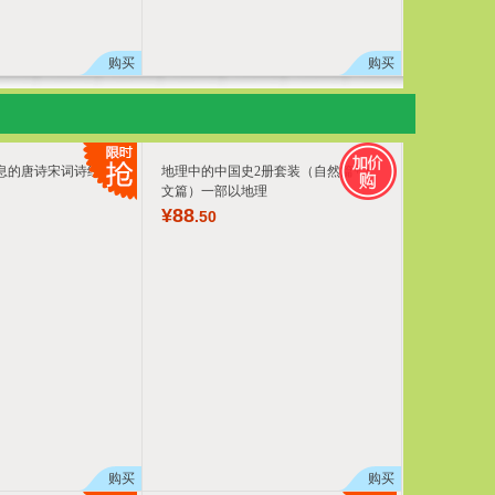
购买
购买
息的唐诗宋词诗经3册
地理中的中国史2册套装（自然篇+人
文篇）一部以地理
¥
88
.50
购买
购买