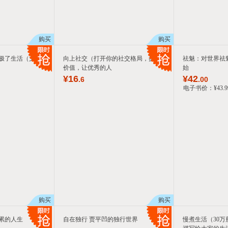
购买
购买
极了生活（文学
向上社交（打开你的社交格局，提供
祛魅：对世界祛
价值，让优秀的人
始
¥
16
¥
42
.6
.00
电子书价：
¥
43
.9
购买
购买
累的人生
自在独行 贾平凹的独行世界
慢煮生活（30