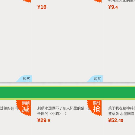
祺写给大家的生
¥
16
¥
9
.4
购买
购买
过越好的 印章签
刺猬永远做不了别人怀里的猫（爆火
关于我在精神科住
全网的《小狗》《
签章版 水墨国漫
¥
29
¥
52
.9
.40