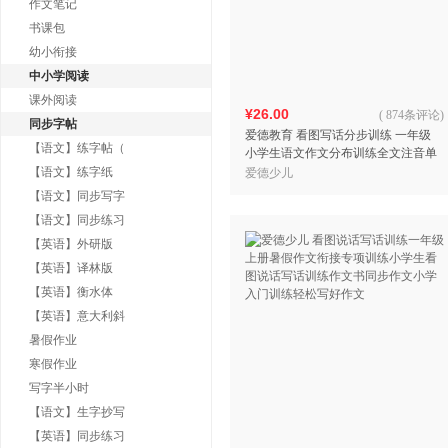
作文笔记
书课包
幼小衔接
中小学阅读
课外阅读
¥26.00
(
874条评论
)
同步字帖
爱德教育 看图写话分步训练 一年级
【语文】练字帖（
小学生语文作文分布训练全文注音单
图写话帮助零基础的孩子快速入门
【语文】练字纸
爱德少儿
【语文】同步写字
【语文】同步练习
【英语】外研版
【英语】译林版
【英语】衡水体
【英语】意大利斜
暑假作业
寒假作业
写字半小时
【语文】生字抄写
【英语】同步练习