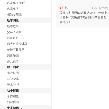
名家集字|春联
¥8.70
(
263条评论
)
名家集字
爱德少儿 看图说话写话训练二年级上
书法专用纸
册暑假作文衔接专项训练小学生看图
绘本阅读
说话写话训练作文书同步作文小学入
爱德少儿
门训练轻松写好作文
绘本故事
父与子漫画
科普百科
四大名著少儿版
传统节日故事
历史漫画
少儿英语
幼儿启蒙
卡片挂图
益智游戏
美术/书法
幼小衔接
学前积累
知识检测
中小学用书