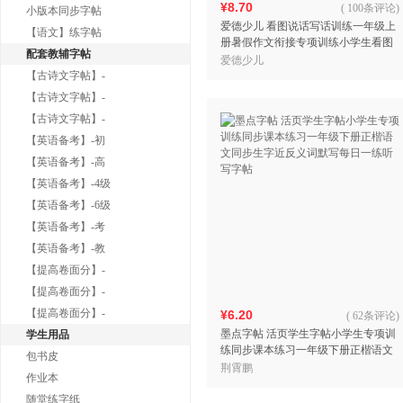
¥8.70
(
100条评论
)
小版本同步字帖
爱德少儿 看图说话写话训练一年级上
【语文】练字帖
册暑假作文衔接专项训练小学生看图
配套教辅字帖
说话写话训练作文书同步作文小学入
爱德少儿
门训练轻松写好作文
【古诗文字帖】-
【古诗文字帖】-
【古诗文字帖】-
【英语备考】-初
【英语备考】-高
【英语备考】-4级
【英语备考】-6级
【英语备考】-考
【英语备考】-教
【提高卷面分】-
【提高卷面分】-
【提高卷面分】-
¥6.20
(
62条评论
)
墨点字帖 活页学生字帖小学生专项训
学生用品
练同步课本练习一年级下册正楷语文
包书皮
同步生字近反义词默写每日一练听写
荆霄鹏
作业本
字帖
随堂练字纸