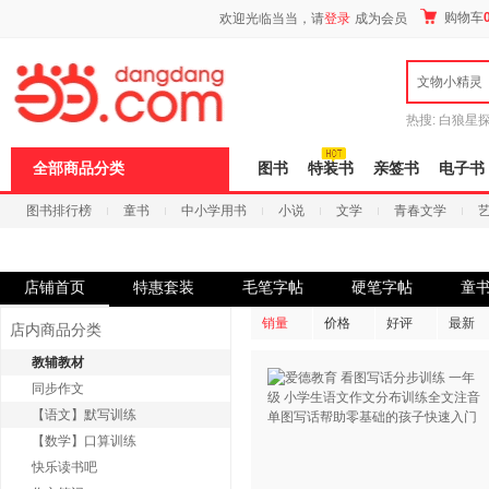
新
购物车
欢迎光临当当，请
登录
成为会员
窗
口
打
文物小精灵
开
无
障
热搜:
白狼星
碍
师3
重建秦
说
全部商品分类
图书
特装书
亲签书
电子书
明
页
图书排行榜
童书
中小学用书
小说
文学
青春文学
面,
按
科技
进口原版
电子书
Ctrl
加
波
店铺首页
特惠套装
毛笔字帖
硬笔字帖
童
浪
键
销量
价格
好评
最新
店内商品分类
打
开
教辅教材
导
同步作文
盲
模
【语文】默写训练
式
【数学】口算训练
快乐读书吧