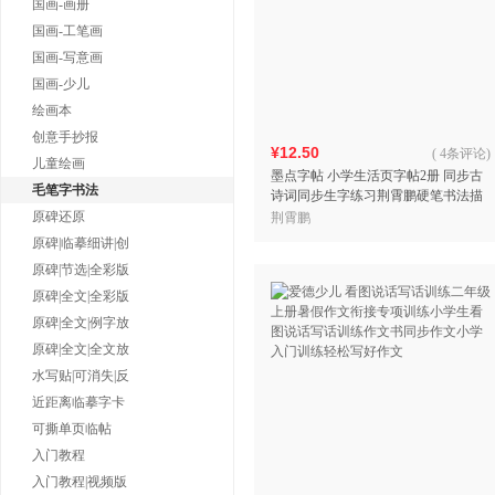
国画-画册
国画-工笔画
国画-写意画
国画-少儿
绘画本
创意手抄报
¥12.50
(
4条评论
)
儿童绘画
墨点字帖 小学生活页字帖2册 同步古
毛笔字书法
诗词同步生字练习荆霄鹏硬笔书法描
红字帖
原碑还原
荆霄鹏
原碑|临摹细讲|创
原碑|节选|全彩版
原碑|全文|全彩版
原碑|全文|例字放
原碑|全文|全文放
水写贴|可消失|反
近距离临摹字卡
可撕单页临帖
入门教程
入门教程|视频版