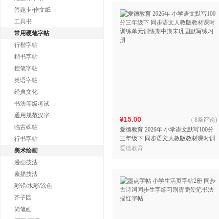
答题卡/作文纸
工具书
常用硬笔字帖
行楷字帖
楷书字帖
控笔字帖
英语字帖
经典文化
书法等级考试
通用规范汉字
¥15.00
(
8条评论
)
临古碑帖
爱德教育 2026年 小学语文默写100分
三年级下 同步语文人教版教材课时训
行书字帖
练单元训练期中期末巩固默写练习册
爱德教育
美术绘画
漫画技法
素描技法
彩铅/水彩/涂色
芥子园
简笔画