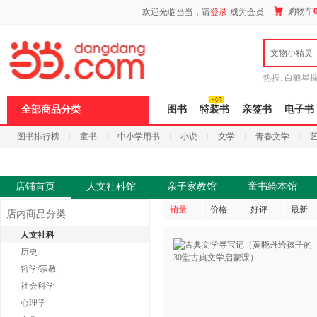
新
购物车
欢迎光临当当，请
登录
成为会员
窗
口
打
文物小精灵
开
无
障
热搜:
白狼星
碍
师3
重建秦
说
全部商品分类
图书
特装书
亲签书
电子书
明
页
图书排行榜
童书
中小学用书
小说
文学
青春文学
面,
按
科技
进口原版
电子书
Ctrl
加
波
店铺首页
人文社科馆
亲子家教馆
童书绘本馆
浪
键
销量
价格
好评
最新
店内商品分类
打
开
人文社科
导
历史
盲
模
哲学/宗教
式
社会科学
心理学