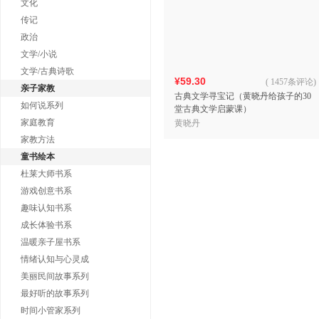
文化
传记
政治
文学/小说
文学/古典诗歌
¥59.30
(
1457条评论
)
亲子家教
古典文学寻宝记（黄晓丹给孩子的30
如何说系列
堂古典文学启蒙课）
家庭教育
黄晓丹
家教方法
童书绘本
杜莱大师书系
游戏创意书系
趣味认知书系
成长体验书系
温暖亲子屋书系
情绪认知与心灵成
美丽民间故事系列
最好听的故事系列
时间小管家系列