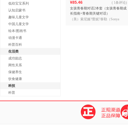
¥85.46
(
1条评论
)
低幼宝宝系列
女孩青春期对话2本套（女孩青春期成
认知启蒙书
长指南+青春期关键对话）
趣味儿童文学
（美）索尼娅?蕾妮?泰勒（Sonya
中国儿童文学
Renee Taylor） 著，牛斐斐 译 青豆书
坊 出品
绘本/图画书
动漫卡通
科普百科
生活类
成功励志
两性关系
保健养生
饮食健康
科技
科普