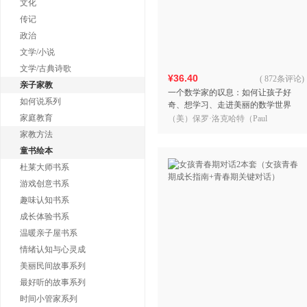
文化
传记
政治
文学/小说
文学/古典诗歌
¥36.40
(
872条评论
)
亲子家教
一个数学家的叹息：如何让孩子好
如何说系列
奇、想学习、走进美丽的数学世界
（中国科学院院士严加安、斯坦福大
家庭教育
（美）保罗·洛克哈特（Paul
学教授齐斯·德福林等力荐）
Lockhart）
家教方法
童书绘本
杜莱大师书系
游戏创意书系
趣味认知书系
成长体验书系
温暖亲子屋书系
情绪认知与心灵成
美丽民间故事系列
最好听的故事系列
时间小管家系列