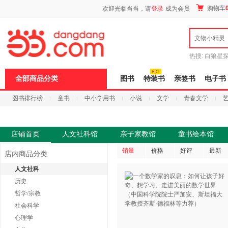
新
购物车
欢迎光临当当，请
登录
成为会员
窗
口
打
文物小精灵
开
无
障
热搜:
白狼星
碍
师3
重建秦
说
全部商品分类
图书
特装书
亲签书
电子书
明
页
图书排行榜
童书
中小学用书
小说
文学
青春文学
面,
按
科技
进口原版
电子书
Ctrl
加
波
店铺首页
人文社科馆
亲子家教馆
童书绘本馆
浪
键
销量
价格
好评
最新
店内商品分类
打
开
人文社科
导
历史
盲
模
哲学/宗教
式
社会科学
心理学