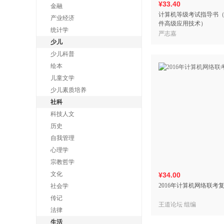
¥33.40
金融
计算机等级考试指导书
产业经济
件高级应用技术）
统计学
严志嘉
少儿
少儿科普
绘本
儿童文学
少儿素质培养
社科
科技人文
历史
自我管理
心理学
宗教哲学
文化
¥34.00
2016年计算机网络联考
社会学
传记
王道论坛 组编
法律
生活