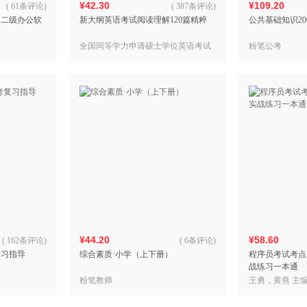
¥42.30
¥109.20
(
61条评论
)
(
387条评论
)
（二级办公软
新大纲英语考试阅读理解120篇精粹
公共基础知识20
全国同等学力申请硕士学位英语考试
粉笔公考
命题研究组
¥44.20
¥58.60
(
162条评论
)
(
6条评论
)
复习指导
综合素质·小学（上下册）
程序员考试考点
战练习一本通
粉笔教师
王勇，黄燕 主
组 编