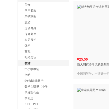
美食
孕产胎教
亲子家教
旅游
运动健身
保健养生
家居园艺
休闲
育儿
时尚美妆
¥25.50
教辅
新大纲英语考试新题型
中小学教辅
全国同等学力申请硕士
字帖
命题研究组 主编
9年制趣味数学
数学在哪里（小学
学好理化生
学而思
KET、PET