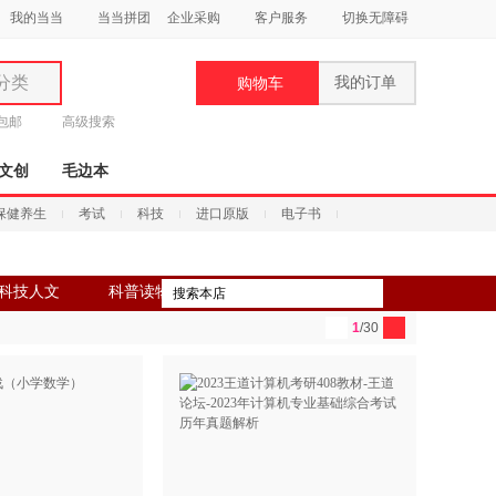
我的当当
当当拼团
企业采购
客户服务
切换无障碍
分类
我的订单
购物车
类
元包邮
高级搜索
文创
毛边本
保健养生
考试
科技
进口原版
电子书
妆
科技人文
科普读物
品
1
/30
饰
鞋
用
饰