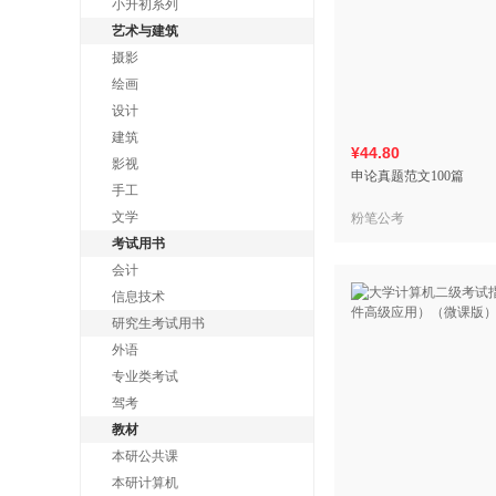
小升初系列
艺术与建筑
摄影
绘画
设计
建筑
¥44.80
影视
申论真题范文100篇
手工
文学
粉笔公考
考试用书
会计
信息技术
研究生考试用书
外语
专业类考试
驾考
教材
本研公共课
本研计算机