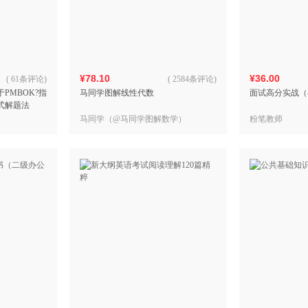
箱包皮
手表饰
运动户
汽车用
¥78.10
¥36.00
食品
(
61条评论
)
(
2584条评论
)
PMBOK?指
马同学图解线性代数
面试高分实战（
手机通
式解题法
数码影
马同学（@马同学图解数学）
粉笔教师
电脑办
大家电
家用电