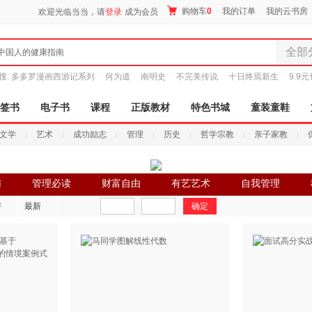
购物车
0
我的订单
我的云书房
欢迎光临当当，请
登录
成为会员
全部
中国人的健康指南
全部分
搜:
多多罗漫画西游记系列
何为道
南明史
不完美传说
十日终焉新生
9.9
尾品汇
图书
签书
电子书
课程
正版教材
特色书城
童装童鞋
电子书
文学
艺术
成功励志
管理
历史
哲学宗教
亲子家教
音像
影视
时尚美
辅
管理必读
财富自由
有艺艺术
自我管理
搜索
母婴用
评
最新
-
玩具
孕婴服
童装童
家居日
家具装
服装
鞋