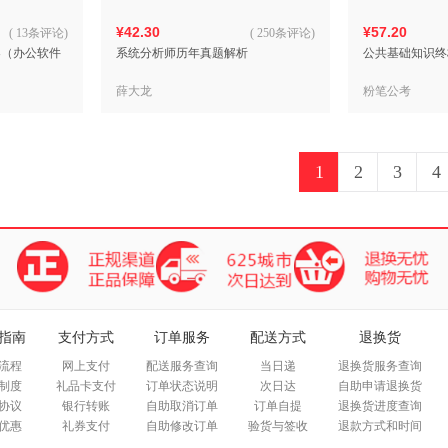
¥42.30
¥57.20
(
13条评论
)
(
250条评论
)
导（办公软件
系统分析师历年真题解析
公共基础知识终
薛大龙
粉笔公考
1
2
3
4
指南
支付方式
订单服务
配送方式
退换货
流程
网上支付
配送服务查询
当日递
退换货服务查询
制度
礼品卡支付
订单状态说明
次日达
自助申请退换货
协议
银行转账
自助取消订单
订单自提
退换货进度查询
优惠
礼券支付
自助修改订单
验货与签收
退款方式和时间