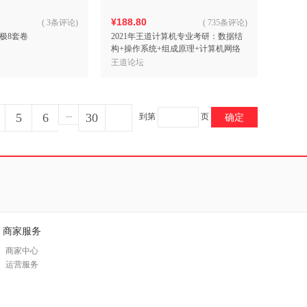
¥188.80
(
3条评论
)
(
735条评论
)
极8套卷
2021年王道计算机专业考研：数据结
构+操作系统+组成原理+计算机网络
（套装共4册）
王道论坛
...
5
6
30
到第
页
确定
商家服务
商家中心
运营服务