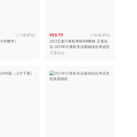
具
品
外
品
¥63.70
(
17条评论
)
(
562条评论
)
小学数学）
2023王道计算机考研408教材-王道论
讯
坛-2023年计算机专业基础综合考试历
音
年真题解析
王道论坛
公
器