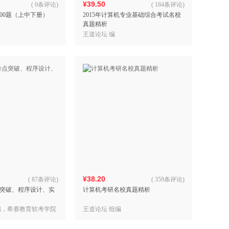
¥39.50
(
0条评论
)
(
184条评论
)
00题（上中下册）
2015年计算机专业基础综合考试名校
真题精析
王道论坛 编
¥38.20
(
87条评论
)
(
359条评论
)
突破、程序设计、实
计算机考研名校真题精析
编，希赛教育软考学院
王道论坛 组编