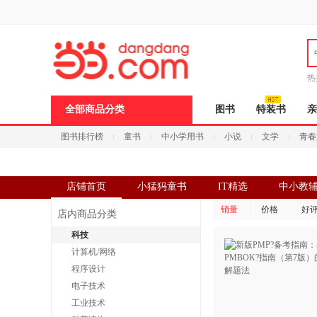
新
窗
口
打
开
无
障
热
碍
说
全部商品分类
图书
特装书
亲
明
页
图书排行榜
童书
中小学用书
小说
文学
青春
面,
按
Ctrl
加
波
店铺首页
小猛犸童书
IT精选
中小教
浪
键
销量
价格
好
店内商品分类
打
开
科技
导
计算机/网络
盲
模
程序设计
式
电子技术
工业技术