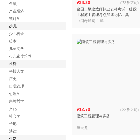
¥38.20
(
73条评论
)
金融
全国二级建造师执业资格考试：建设
产业经济
工程施工管理考点加速记忆宝典
统计学
中国考通网 主编
少儿
少儿科普
绘本
儿童文学
少儿素质培养
社科
科技人文
历史
自我管理
心理学
宗教哲学
文化
¥12.70
(
38条评论
)
建筑工程管理与实务
社会学
传记
薛大龙
法律
生活