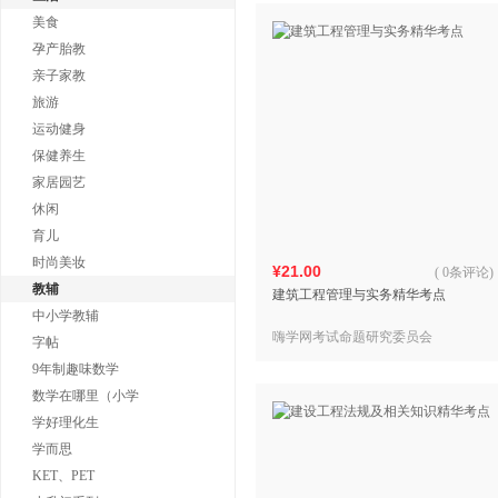
美食
孕产胎教
亲子家教
旅游
运动健身
保健养生
家居园艺
休闲
育儿
时尚美妆
¥21.00
(
0条评论
)
教辅
建筑工程管理与实务精华考点
中小学教辅
嗨学网考试命题研究委员会
字帖
9年制趣味数学
数学在哪里（小学
学好理化生
学而思
KET、PET