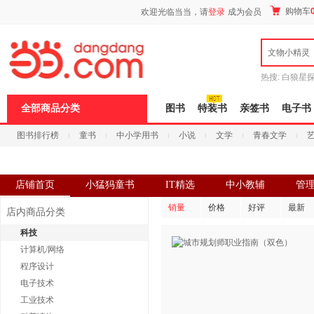
新
购物车
欢迎光临当当，请
登录
成为会员
窗
口
打
文物小精灵
开
无
障
热搜:
白狼星
碍
师3
重建秦
说
全部商品分类
图书
特装书
亲签书
电子书
明
页
图书排行榜
童书
中小学用书
小说
文学
青春文学
面,
按
科技
进口原版
电子书
Ctrl
加
波
店铺首页
小猛犸童书
IT精选
中小教辅
管
浪
键
销量
价格
好评
最新
店内商品分类
打
开
科技
导
计算机/网络
盲
模
程序设计
式
电子技术
工业技术