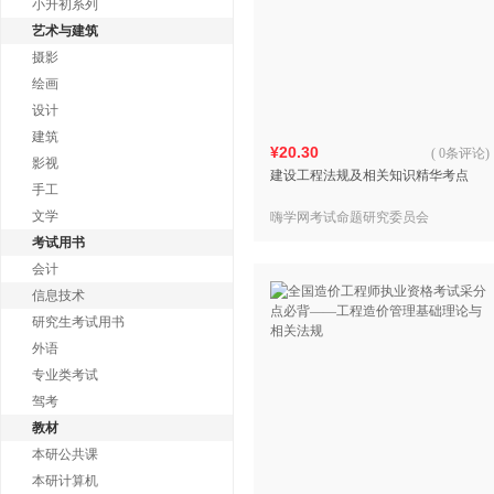
小升初系列
艺术与建筑
摄影
绘画
设计
建筑
¥20.30
(
0条评论
)
影视
建设工程法规及相关知识精华考点
手工
文学
嗨学网考试命题研究委员会
考试用书
会计
信息技术
研究生考试用书
外语
专业类考试
驾考
教材
本研公共课
本研计算机