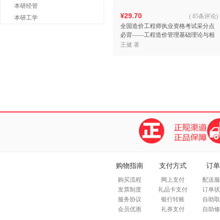
本研经管
¥29.70
(
85条评论
)
本研工学
全国造价工程师执业资格考试采分点
必背——工程造价管理基础理论与相
关法规
王健 著
购物指南
支付方式
订单
购买流程
网上支付
配送服
发票制度
礼品卡支付
订单状
服务协议
银行转账
自助取
会员优惠
礼券支付
自助修