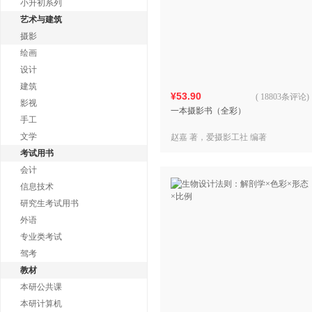
小升初系列
艺术与建筑
摄影
绘画
设计
建筑
¥53.90
(
18803条评论
)
影视
一本摄影书（全彩）
手工
文学
赵嘉 著，爱摄影工社 编著
考试用书
会计
信息技术
研究生考试用书
外语
专业类考试
驾考
教材
本研公共课
本研计算机