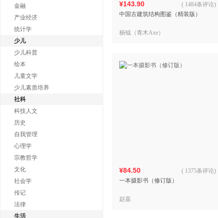
¥143.90
(
1484条评论
)
金融
中国古建筑结构图鉴（精装版）
产业经济
统计学
杨钺（青木Axe）
少儿
少儿科普
绘本
儿童文学
少儿素质培养
社科
科技人文
历史
自我管理
心理学
宗教哲学
文化
¥84.50
(
1375条评论
)
一本摄影书（修订版）
社会学
传记
赵嘉
法律
生活