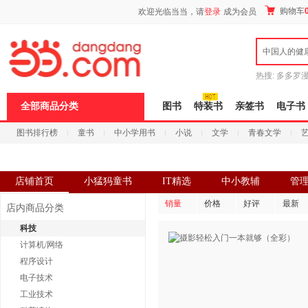
新
购物车
欢迎光临当当，请
登录
成为会员
窗
口
打
中国人的健
开
无
障
热搜:
多多罗
碍
传说
十日终
说
全部商品分类
图书
特装书
亲签书
电子书
明
页
图书排行榜
童书
中小学用书
小说
文学
青春文学
面,
按
科技
进口原版
电子书
Ctrl
加
波
店铺首页
小猛犸童书
IT精选
中小教辅
管
浪
键
销量
价格
好评
最新
店内商品分类
打
开
科技
导
计算机/网络
盲
模
程序设计
式
电子技术
工业技术