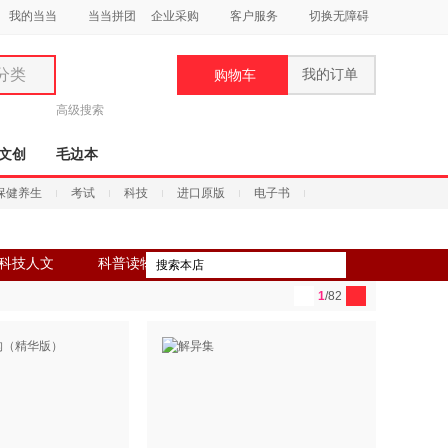
我的当当
当当拼团
企业采购
客户服务
切换无障碍
分类
我的订单
购物车
类
高级搜索
文创
毛边本
保健养生
考试
科技
进口原版
电子书
妆
科技人文
科普读物
品
1
/82
饰
鞋
用
饰