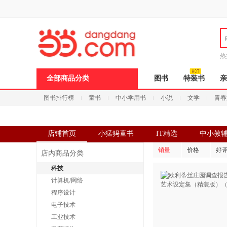
新
窗
口
打
开
无
障
热
碍
说
全部商品分类
图书
特装书
亲
明
页
图书排行榜
童书
中小学用书
小说
文学
青春
面,
按
Ctrl
加
波
店铺首页
小猛犸童书
IT精选
中小教
浪
键
销量
价格
好
店内商品分类
打
开
科技
导
计算机/网络
盲
模
程序设计
式
电子技术
工业技术