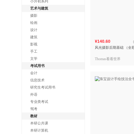
小升初系列
艺术与建筑
摄影
绘画
设计
建筑
¥140.60
影视
风光摄影后期基础 （全
手工
文学
Thomas看看世界
考试用书
会计
信息技术
研究生考试用书
外语
专业类考试
驾考
教材
本研公共课
本研计算机