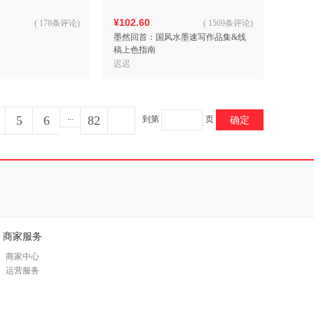
¥102.60
(
178条评论
)
(
1569条评论
)
墨然回首：国风水墨速写作品集&线
稿上色指南
迟迟
...
5
6
82
到第
页
确定
商家服务
商家中心
运营服务