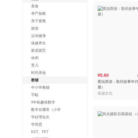
美食
孕产胎教
亲子家教
旅游
运动健身
保健养生
家居园艺
休闲
育儿
时尚美妆
¥5.60
教辅
图说西游：取经故事年
册）
中小学教辅
纸谜文化
字帖
9年制趣味数学
数学在哪里（小学
学好理化生
学而思
KET、PET