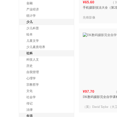
¥65.60
(
1
金融
手机摄影技法大全（第2
产业经济
统计学
先锋影像
少儿
少儿科普
绘本
儿童文学
少儿素质培养
社科
科技人文
历史
自我管理
心理学
宗教哲学
文化
¥97.70
DK数码摄影完全自学课
社会学
传记
（英）David Taylor（
法律
生活