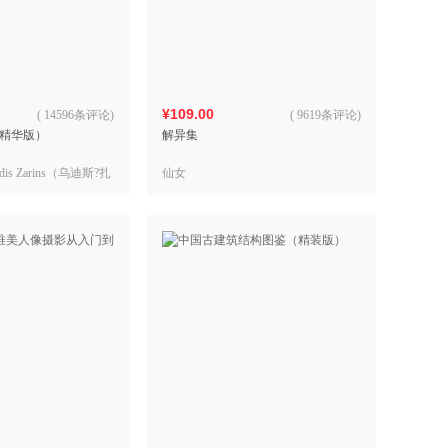
具
品
外
品
¥109.00
(
14596条评论
)
(
9619条评论
)
精华版）
解异集
讯
音
s Zarins（乌迪斯?扎
仙女
公
亚）Sandis
桑迪斯?康德拉兹）
器