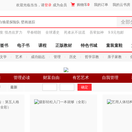
购物车
0
我的订单
我的云书房
欢迎光临当当，请
登录
成为会员
全部
白狼星探险队 壁画迷踪
全部分
搜:
怪杰佐罗力
早春晴朗
全球通史
死者从不说谎
吾辈如神
9.9元包邮
尾品汇
图书
签书
电子书
课程
正版教材
特色书城
童装童鞋
电子书
文学
艺术
成功励志
管理
历史
哲学宗教
亲子家教
音像
影视
时尚美
辅
管理必读
财富自由
有艺艺术
自我管理
搜索
母婴用
评
最新
-
玩具
孕婴服
童装童
家居日
家具装
服装
鞋