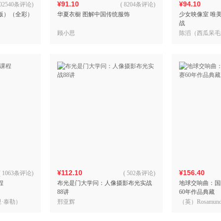
¥91.10
¥94.10
02540条评论
)
(
8204条评论
)
版）（全彩）
华夏衣橱 图解中国传统服饰
少女映像室 唯
战
顾小思
陈滔（西瓜呆毛
¥112.10
¥156.40
(
1063条评论
)
(
502条评论
)
程
布光是门大学问：人像摄影布光实战
地球交响曲：国
88讲
60年作品典藏
大卫·泰勒）
邢亚辉
（英）Rosamund
德？基德曼？考