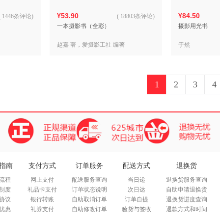
¥53.90
¥84.50
(
1446条评论
)
(
18803条评论
)
一本摄影书（全彩）
摄影用光书
赵嘉 著，爱摄影工社 编著
于然
1
2
3
4
指南
支付方式
订单服务
配送方式
退换货
流程
网上支付
配送服务查询
当日递
退换货服务查询
制度
礼品卡支付
订单状态说明
次日达
自助申请退换货
协议
银行转账
自助取消订单
订单自提
退换货进度查询
优惠
礼券支付
自助修改订单
验货与签收
退款方式和时间