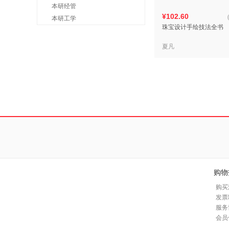
本研经管
¥102.60
本研工学
珠宝设计手绘技法全书
夏凡
购物
购买
发票
服务
会员