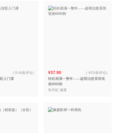
¥37.90
(
9146条评论
)
(
4950条评论
)
彩入门课
轻松画满一整年——超萌治愈系简笔
画6000例
朱丹虹 编著