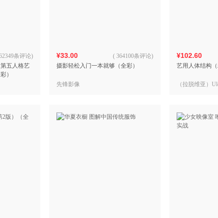
箱包皮
手表饰
运动户
汽车用
¥33.00
¥102.60
食品
62349条评论
)
(
364100条评论
)
：第五人格艺
摄影轻松入门一本就够（全彩）
艺用人体结构（
手机通
全彩）
数码影
先锋影像
（拉脱维亚）Uldi
电脑办
林斯），（拉脱维
Kondrats（
大家电
家用电