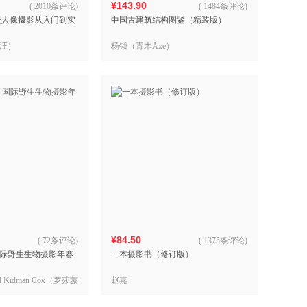
¥143.90
(
2010条评论
)
(
1484条评论
)
美人像摄影从入门到实
中国古建筑结构图鉴（精装版）
汪）
杨钺（青木Axe）
¥84.50
(
72条评论
)
(
1375条评论
)
际野生生物摄影年赛
一本摄影书（修订版）
 Kidman Cox（罗莎蒙
赵嘉
克斯）