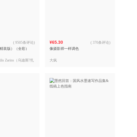
¥65.30
(
9505条评论
)
(
370条评论
)
精装版）（全彩）
像摄影师一样调色
s Zarins（乌迪斯?扎
大疯
亚）Sandis
桑迪斯?康德拉兹）