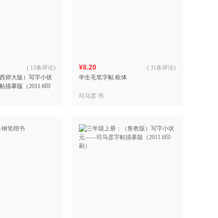
¥8.20
(
13条评论
)
(
31条评论
)
西师大版）写字小状
学生毛笔字帖 欧体
描摹版（2011.6印
司马彦 书