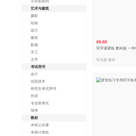
小升初系列
艺术与建筑
摄影
绘画
设计
建筑
¥9.80
影视
写字课课练·教科版·一
手工
文学
司马彦 著作
考试用书
会计
信息技术
研究生考试用书
外语
专业类考试
驾考
教材
本研公共课
本研计算机