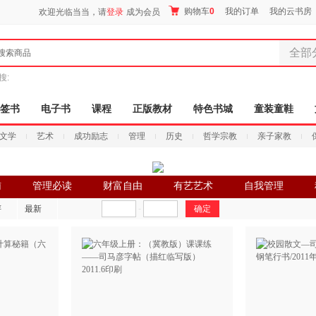
购物车
0
我的订单
我的云书房
欢迎光临当当，请
登录
成为会员
全部
搜索商品
全部分
搜:
尾品汇
图书
签书
电子书
课程
正版教材
特色书城
童装童鞋
电子书
文学
艺术
成功励志
管理
历史
哲学宗教
亲子家教
音像
影视
时尚美
辅
管理必读
财富自由
有艺艺术
自我管理
搜索
母婴用
评
最新
-
玩具
孕婴服
童装童
家居日
家具装
服装
鞋