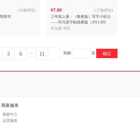
¥7.80
(
43条评论
)
(
27条评论
)
笔楷书
三年级上册：（鲁教版）写字小状元
——司马彦字帖描摹版（2011.6印
刷）
司马彦 书写
...
5
6
11
到第
页
确定
商家服务
商家中心
运营服务