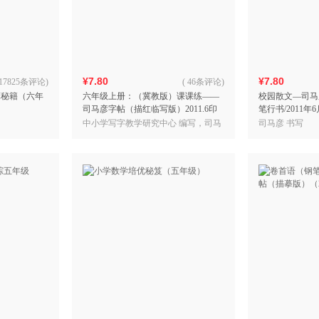
箱包皮
手表饰
运动户
汽车用
¥7.80
¥7.80
食品
17825条评论
)
(
46条评论
)
算秘籍（六年
六年级上册：（冀教版）课课练——
校园散文—司马
手机通
司马彦字帖（描红临写版）2011.6印
笔行书/2011年
数码影
刷
中小学写字教学研究中心 编写，司马
司马彦 书写
电脑办
彦 书写
大家电
家用电