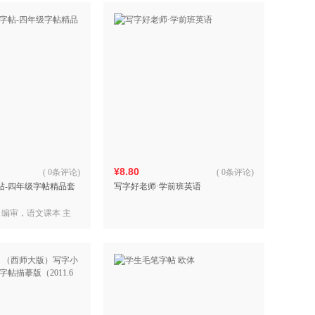
¥8.80
(
0条评论
)
(
0条评论
)
字帖-四年级字帖精品套
写字好老师·学前班英语
 编审，语文课本 主
定，司马彦 书写