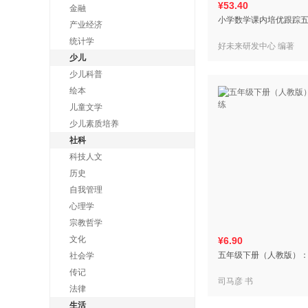
¥53.40
金融
小学数学课内培优跟踪
产业经济
统计学
好未来研发中心 编著
少儿
少儿科普
绘本
儿童文学
少儿素质培养
社科
科技人文
历史
自我管理
心理学
宗教哲学
文化
¥6.90
五年级下册（人教版）
社会学
传记
司马彦 书
法律
生活