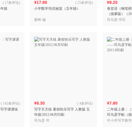
¥17.80
¥8.20
(
17条评论
)
(
25条评论
)
五年级
小学数学培优秘笈（五年级）
卷首语（钢笔楷
（描摹版）（20
蔡晔 编
司马彦 书写
¥8.30
¥7.80
(
142条评论
)
(
4条评论
)
：写字课课练
写字天天练 暑假快乐写字 人教版 五
二年级上册：（
年级/2012.06月印刷
司马彦字帖（描红
刷
司马彦 书
中小学写字教学
彦 书写