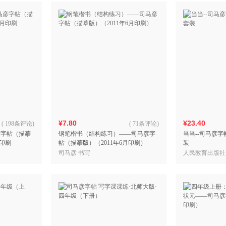
¥7.80
¥23.40
(
198条评论
)
(
71条评论
)
彦字帖（描摹
钢笔楷书（结构练习）——司马彦字
当当--司马彦
月印刷
帖（描摹版）（2011年6月印刷）
装
司马彦 书写
人民教育出版社
编，顾振彪 审