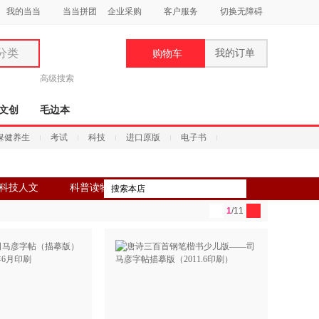
我的当当
当当拼团
企业采购
客户服务
切换无障碍
分类
我的订单
购物车
类
高级搜索
文创
毛边本
保健养生
考试
科技
进口原版
电子书
妆
科技人文
科普读物
品
1
/11
饰
鞋
用
饰