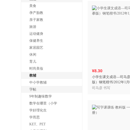
美食
孕产胎教
亲子家教
旅游
运动健身
保健养生
家居园艺
休闲
育儿
时尚美妆
¥8.30
教辅
小学生课文成语—司马
版）钢笔楷书/2012年1
中小学教辅
司马彦 书写
字帖
9年制趣味数学
数学在哪里（小学
学好理化生
学而思
KET、PET