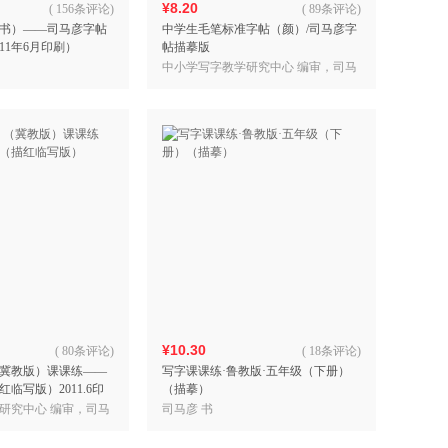
¥8.20
(
156条评论
)
(
89条评论
)
书）——司马彦字帖
中学生毛笔标准字帖（颜）/司马彦字
11年6月印刷）
帖描摹版
中小学写字教学研究中心 编审，司马
彦 编著
¥10.30
(
80条评论
)
(
18条评论
)
冀教版）课课练——
写字课课练·鲁教版·五年级（下册）
临写版）2011.6印
（描摹）
研究中心 编审，司马
司马彦 书