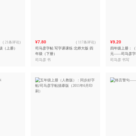
¥7.80
¥9.20
(
21条评论
)
(
117条评论
)
年级（上册）
司马彦字帖 写字课课练·北师大版·四
四年级上册：（
年级（下册）
元——司马彦字帖
刷）
司马彦 书
司马彦 书写