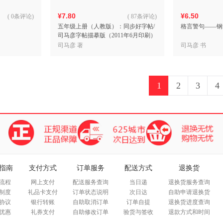
¥7.80
¥6.50
(
0条评论
)
(
87条评论
)
五年级上册（人教版）：同步好字帖/
格言警句——钢
司马彦字帖描摹版（2011年6月印刷）
司马彦 著
司马彦 书
1
2
3
4
指南
支付方式
订单服务
配送方式
退换货
流程
网上支付
配送服务查询
当日递
退换货服务查询
制度
礼品卡支付
订单状态说明
次日达
自助申请退换货
协议
银行转账
自助取消订单
订单自提
退换货进度查询
优惠
礼券支付
自助修改订单
验货与签收
退款方式和时间