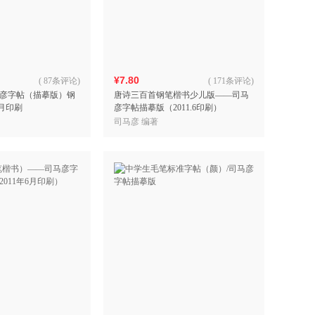
具
品
外
品
¥7.80
(
87条评论
)
(
171条评论
)
彦字帖（描摹版）钢
唐诗三百首钢笔楷书少儿版——司马
讯
6月印刷
彦字帖描摹版（2011.6印刷）
音
司马彦 编著
公
器