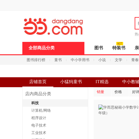
新
窗
口
打
开
无
障
热
碍
说
全部商品分类
图书
特装书
亲
明
页
图书排行榜
童书
中小学用书
小说
文学
青春
面,
按
Ctrl
加
波
店铺首页
小猛犸童书
IT精选
中小教
浪
键
销量
价格
好
店内商品分类
打
开
科技
导
计算机/网络
盲
模
程序设计
式
电子技术
工业技术