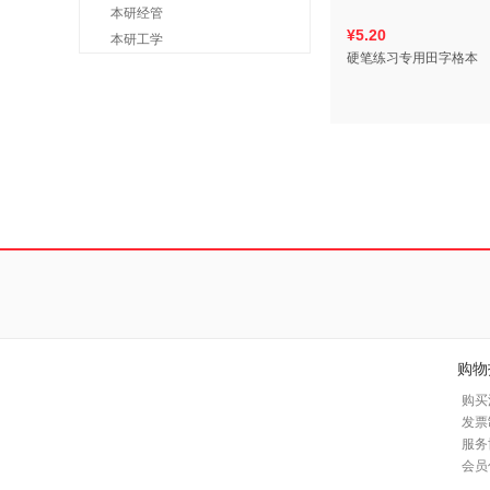
本研经管
¥5.20
本研工学
硬笔练习专用田字格本
购物
购买
发票
服务
会员