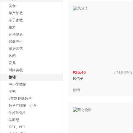
美食
孕产胎教
亲子家教
旅游
运动健身
保健养生
家居园艺
休闲
育儿
时尚美妆
¥35.40
(
74条评论
)
教辅
风信子
中小学教辅
辕纲
字帖
9年制趣味数学
数学在哪里（小学
学好理化生
学而思
KET、PET