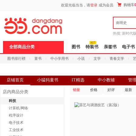
新
购物车
欢迎光临当当，请
登录
成为会员
窗
口
打
南明史
开
无
障
热搜:
新时代
碍
有兽焉全集
说
全部商品分类
图书
特装书
亲签书
电子书
明
页
图书排行榜
童书
中小学用书
小说
文学
青春文学
面,
按
科技
进口原版
电子书
Ctrl
加
波
店铺首页
小猛犸童书
IT精选
中小教辅
管
浪
键
销量
价格
好评
最新
店内商品分类
打
开
科技
导
计算机/网络
盲
模
程序设计
式
电子技术
工业技术