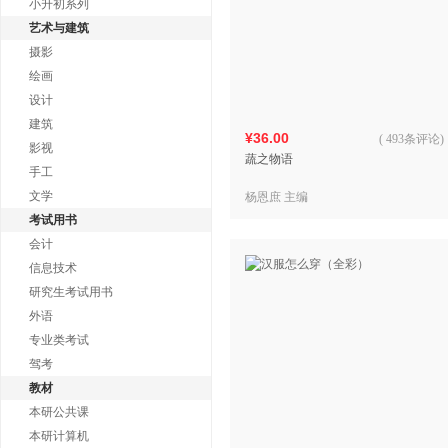
小升初系列
艺术与建筑
摄影
绘画
设计
建筑
¥36.00
(
493条评论
)
影视
蔬之物语
手工
文学
杨恩庶 主编
考试用书
会计
信息技术
研究生考试用书
外语
专业类考试
驾考
教材
本研公共课
本研计算机