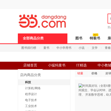
新
窗
口
打
开
无
障
热
碍
邮
说
全部商品分类
图书
特装书
亲
明
页
图书排行榜
童书
中小学用书
小说
文学
青春
面,
按
Ctrl
加
波
店铺首页
小猛犸童书
IT精选
中小教
浪
键
销量
价格
好
店内商品分类
打
开
科技
导
计算机/网络
盲
模
程序设计
式
电子技术
工业技术