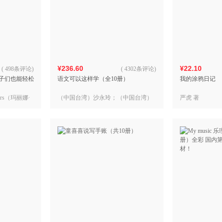
¥236.60
¥22.10
(
498条评论
)
(
4302条评论
)
：孩子们也能轻松
语文可以这样学（全10册）
我的涂鸦日记
Bers（玛丽娜·
（中国台湾）沙永玲；（中国台湾）
严虎 著
ullivan（阿
沙永玲