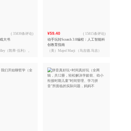
具
品
外
品
¥59.40
(
35839条评论
)
(
15815条评论
)
戏大书
动手玩转Scratch 3.0编程：人工智能科
讯
创教育指南
音
olley（凯蒂·伍利） ,
（美）Majed Marji （马吉德.马吉）
公
rris（乔·哈里斯）
器