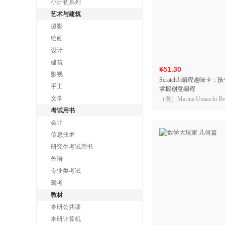
小升初系列
艺术与建筑
摄影
绘画
设计
建筑
¥51.30
影视
ScratchJr编程趣味卡
手工
掌握创意编程
文学
（美）Marina Umaschi 
乌玛什·伯斯）， Amanda S
考试用书
曼达·沙利文）
会计
信息技术
研究生考试用书
外语
专业类考试
驾考
教材
本研公共课
本研计算机