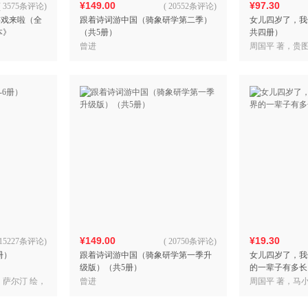
¥149.00
¥97.30
(
3575条评论
)
(
20552条评论
)
游戏来啦（全
跟着诗词游中国（骑象研学第二季）
女儿四岁了，我
本》
（共5册）
共四册）
曾进
周国平 著，贵图
¥149.00
¥19.30
15227条评论
)
(
20750条评论
)
册）
跟着诗词游中国（骑象研学第一季升
女儿四岁了，我
级版）（共5册）
的一辈子有多长
）萨尔汀 绘，
曾进
周国平 著，马小