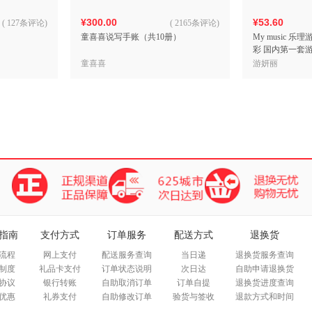
¥300.00
¥53.60
(
127条评论
)
(
2165条评论
)
童喜喜说写手账（共10册）
My music 
彩 国内第一套
童喜喜
游妍丽
指南
支付方式
订单服务
配送方式
退换货
流程
网上支付
配送服务查询
当日递
退换货服务查询
制度
礼品卡支付
订单状态说明
次日达
自助申请退换货
协议
银行转账
自助取消订单
订单自提
退换货进度查询
优惠
礼券支付
自助修改订单
验货与签收
退款方式和时间