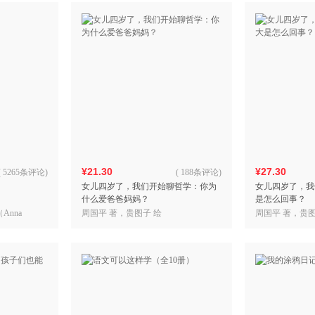
¥21.30
¥27.30
(
5265条评论
)
(
188条评论
)
女儿四岁了，我们开始聊哲学：你为
女儿四岁了，我
什么爱爸爸妈妈？
是怎么回事？
Anna
周国平 著，贵图子 绘
周国平 著，贵图
）苏碧 绘，
雷普