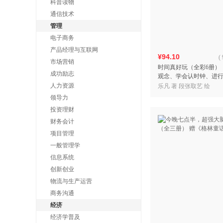
科普读物
通信技术
管理
电子商务
产品经理与互联网
¥94.10
(
市场营销
时间真好玩（全彩6册）
成功励志
观念、学会认时钟、进
开发数学思维，幼儿启
人力资源
乐凡 著 段张取艺 绘
领导力
投资理财
财务会计
项目管理
一般管理学
信息系统
创新创业
物流与生产运营
商务沟通
经济
经济学普及