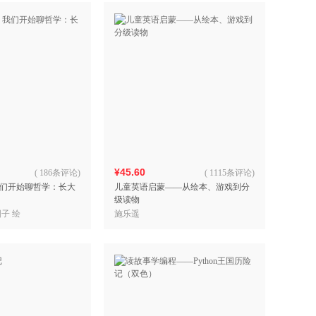
¥45.60
(
186条评论
)
(
1115条评论
)
们开始聊哲学：长大
儿童英语启蒙——从绘本、游戏到分
级读物
子 绘
施乐遥