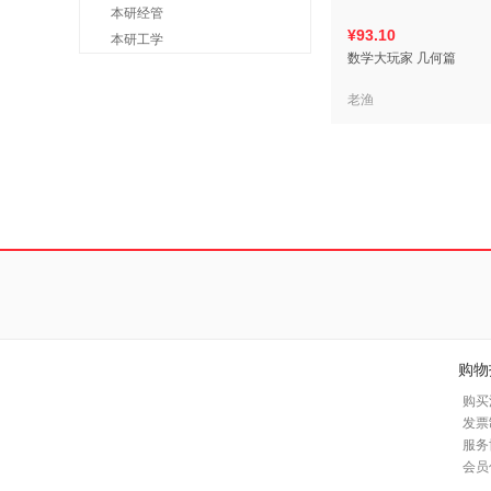
本研经管
¥93.10
本研工学
数学大玩家 几何篇
老渔
购物
购买
发票
服务
会员