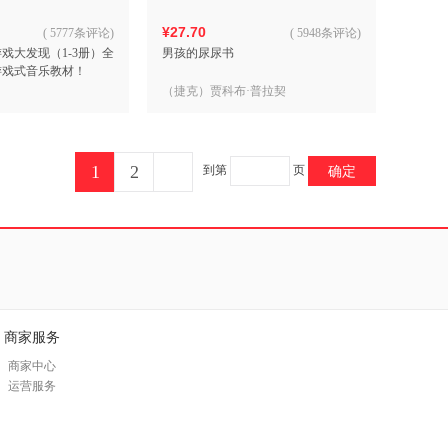
¥27.70
(
5777条评论
)
(
5948条评论
)
乐理游戏大发现（1-3册）全
男孩的尿尿书
游戏式音乐教材！
（捷克）贾科布·普拉契
1
2
到第
页
确定
商家服务
商家中心
运营服务