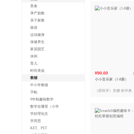
美食
孕产胎教
亲子家教
旅游
运动健身
保健养生
家居园艺
休闲
育儿
时尚美妆
¥90.00
教辅
小小音乐家（1-8册）
中小学教辅
（西班牙）安娜·欧毕奥（
字帖
Obiols） 著，（西班牙
9年制趣味数学
（西班牙）奥古斯丁·阿
数学在哪里（小学
学好理化生
学而思
KET、PET