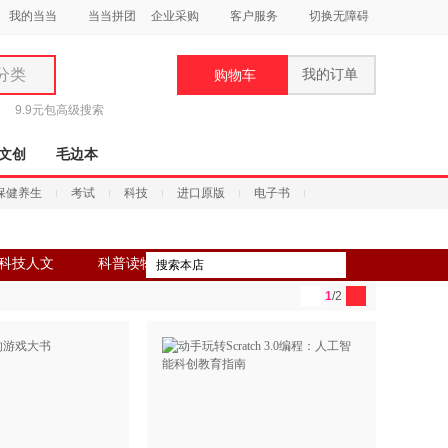
我的当当
当当拼团
企业采购
客户服务
切换无障碍
分类
我的订单
购物车
类
9.9元包
高级搜索
文创
毛边本
保健养生
考试
科技
进口原版
电子书
妆
科技人文
科普读物
品
1
/2
饰
鞋
用
饰