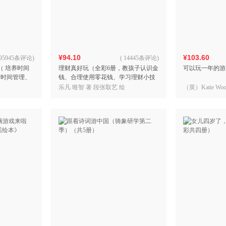
箱包皮
手表饰
运动户
汽车用
¥94.10
¥103.60
食品
95945条评论
)
(
14445条评论
)
（ 培养时间
理财真好玩（全彩6册，教孩子认识金
可以玩一年的游
手机通
行时间管理、
钱、合理使用零花钱、学习理财小技
数码影
蒙）
巧，树立正确财富观，边学边练，财
乐凡 唯智 著 段张取艺 绘
（英）Katie Wo
电脑办
商启蒙！）小猛犸童书出
（英） Joe Ha
大家电
家用电