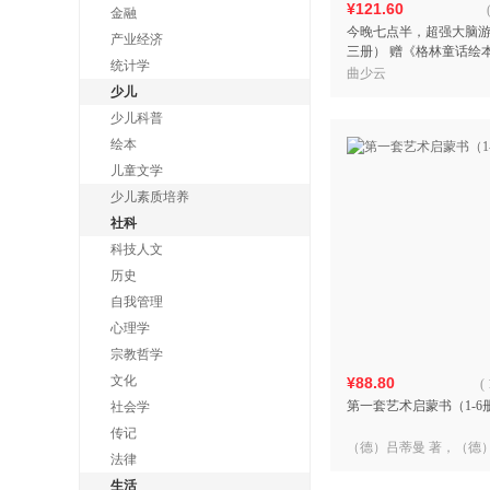
¥121.60
金融
今晚七点半，超强大脑
产业经济
三册） 赠《格林童话绘
统计学
曲少云
少儿
少儿科普
绘本
儿童文学
少儿素质培养
社科
科技人文
历史
自我管理
心理学
宗教哲学
文化
¥88.80
(
第一套艺术启蒙书（1-6
社会学
传记
（德）吕蒂曼 著，（德
法律
时翔 译
生活