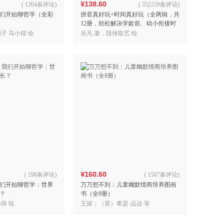
¥138.60
(
1204条评论
)
(
352229条评论
)
们开始聊哲学（全彩
拼音真好玩+时间真好玩（全两辑，共
12册，轻松解决学龄前、幼小衔接时
期儿童“时间管理、学习拼音”所面临
子 马小得 绘
乐凡 著，段张取艺 绘
的实际问题，妈妈不
¥160.60
(
198条评论
)
(
1507条评论
)
们开始聊哲学：世界
万万想不到：儿童幽默情商培养图画
？
书（全8册）
得 绘
王婧；（英）希瑟·品达 等