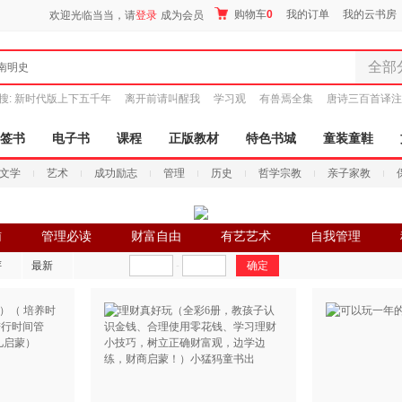
购物车
0
我的订单
我的云书房
欢迎光临当当，请
登录
成为会员
全部
南明史
全部分
搜:
新时代版上下五千年
离开前请叫醒我
学习观
有兽焉全集
唐诗三百首译注
尾品汇
图书
签书
电子书
课程
正版教材
特色书城
童装童鞋
电子书
文学
艺术
成功励志
管理
历史
哲学宗教
亲子家教
音像
影视
时尚美
辅
管理必读
财富自由
有艺艺术
自我管理
搜索
母婴用
评
最新
-
玩具
孕婴服
童装童
家居日
家具装
服装
鞋