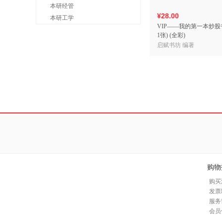
本研经管
¥28.00
本研工学
VIP——我的第一本炒股
1张) (全彩)
启赋书坊 编著
购物
购买
发票
服务
会员