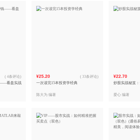
¥25.20
¥22.70
(
4条评论
)
(
33条评论
)
钱——看盘实战
一次读完15本投资学经典
炒股实战秘笈：
陈大为 编著
爱心 编著