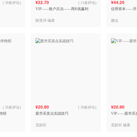
¥22.70
¥44.20
(
38条评论
)
(
11条评论
)
VIP——散户兵法——用K线赢利
信用资本——开
陈贤泽 编著
滕达
¥20.80
¥20.80
(
28条评论
)
(
39条评论
)
绝招
股市买卖点实战技巧
VIP——股市
尼尉圻
尼尉圻 编著