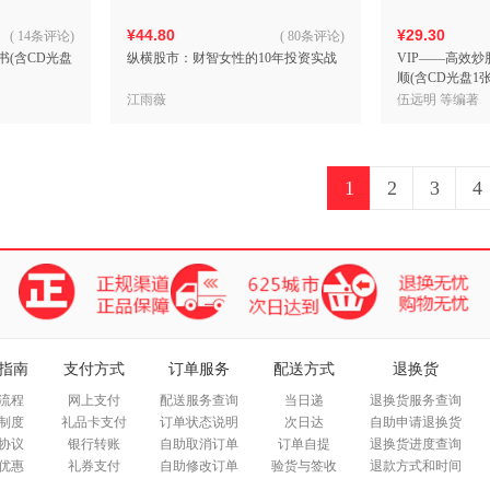
¥44.80
¥29.30
(
14条评论
)
(
80条评论
)
书(含CD光盘
纵横股市：财智女性的10年投资实战
VIP——高效
顺(含CD光盘1张
江雨薇
伍远明 等编著
1
2
3
4
指南
支付方式
订单服务
配送方式
退换货
流程
网上支付
配送服务查询
当日递
退换货服务查询
制度
礼品卡支付
订单状态说明
次日达
自助申请退换货
协议
银行转账
自助取消订单
订单自提
退换货进度查询
优惠
礼券支付
自助修改订单
验货与签收
退款方式和时间