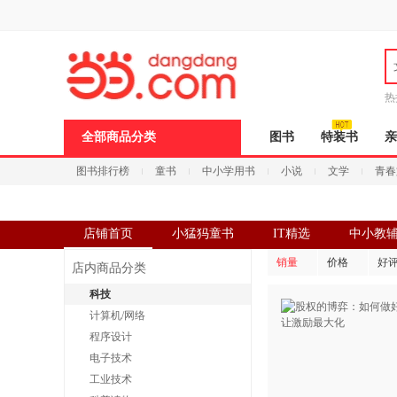
新
窗
口
打
开
无
障
热
碍
说
全部商品分类
图书
特装书
亲
明
页
图书排行榜
童书
中小学用书
小说
文学
青春
面,
按
Ctrl
加
波
店铺首页
小猛犸童书
IT精选
中小教
浪
键
销量
价格
好
店内商品分类
打
开
科技
导
计算机/网络
盲
模
程序设计
式
电子技术
工业技术