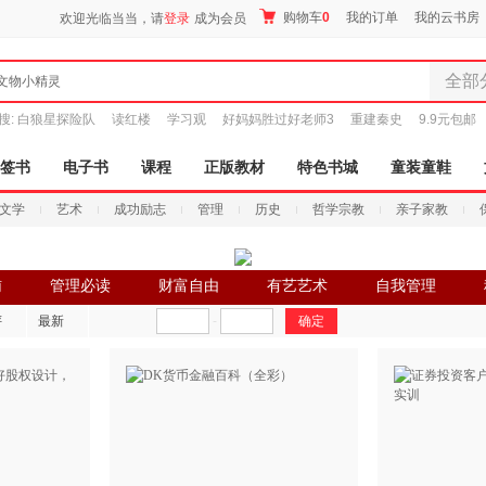
购物车
0
我的订单
我的云书房
欢迎光临当当，请
登录
成为会员
全部
文物小精灵
全部分
搜:
白狼星探险队
读红楼
学习观
好妈妈胜过好老师3
重建秦史
9.9元包邮
尾品汇
图书
签书
电子书
课程
正版教材
特色书城
童装童鞋
电子书
文学
艺术
成功励志
管理
历史
哲学宗教
亲子家教
音像
影视
时尚美
辅
管理必读
财富自由
有艺艺术
自我管理
搜索
母婴用
评
最新
-
玩具
孕婴服
童装童
家居日
家具装
服装
鞋