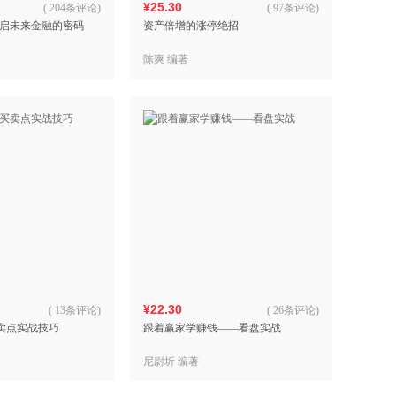
¥25.30
(
204条评论
)
(
97条评论
)
启未来金融的密码
资产倍增的涨停绝招
陈爽 编著
¥22.30
(
13条评论
)
(
26条评论
)
买卖点实战技巧
跟着赢家学赚钱——看盘实战
尼尉圻 编著