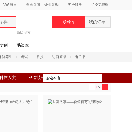
我的当当
当当拼团
企业采购
客户服务
切换无障碍
分类
我的订单
购物车
类
高级搜索
文创
毛边本
保健养生
考试
科技
进口原版
电子书
妆
科技人文
科普读物
品
1
/9
饰
鞋
用
饰