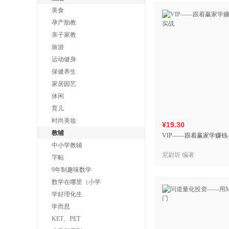
美食
孕产胎教
亲子家教
旅游
运动健身
保健养生
家居园艺
休闲
育儿
时尚美妆
¥19.30
教辅
VIP——跟着赢家学赚
中小学教辅
尼尉圻 编著
字帖
9年制趣味数学
数学在哪里（小学
学好理化生
学而思
KET、PET