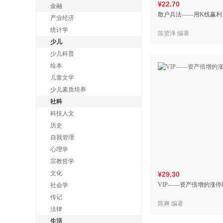
¥22.70
金融
散户兵法——用K线赢利
产业经济
统计学
陈贤泽 编著
少儿
少儿科普
绘本
儿童文学
少儿素质培养
社科
科技人文
历史
自我管理
心理学
宗教哲学
文化
¥29.30
VIP——资产倍增的涨停
社会学
传记
陈爽 编著
法律
生活