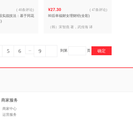
¥27.30
(
40条评论
)
(
47条评论
)
炒股实战技法：基于同花
80后幸福财女理财经(全彩)
)
（韩）宋智燕 著，武传海 译
...
5
6
9
到第
页
确定
商家服务
商家中心
运营服务