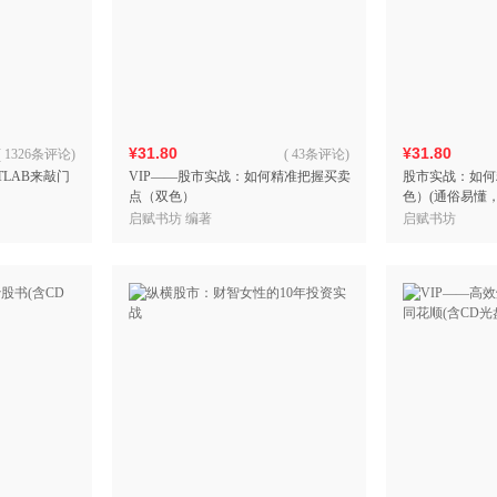
¥31.80
¥31.80
(
1326条评论
)
(
43条评论
)
LAB来敲门
VIP——股市实战：如何精准把握买卖
股市实战：如何
点（双色）
色）(通俗易懂
美，阅读体验一
启赋书坊 编著
启赋书坊