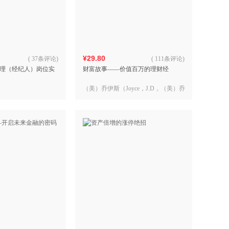
具
品
外
品
¥29.80
(
37条评论
)
(
111条评论
)
理（经纪人）岗位实
财富故事——价值百万的理财经
讯
音
（美）乔伊斯（Joyce，J.D，（美）乔
公
伊斯（Joyce，M） 著，陈思 译
器