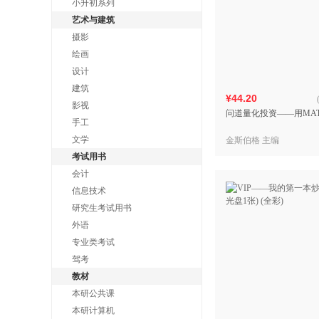
小升初系列
艺术与建筑
摄影
绘画
设计
建筑
¥44.20
影视
问道量化投资——用MAT
手工
文学
金斯伯格 主编
考试用书
会计
信息技术
研究生考试用书
外语
专业类考试
驾考
教材
本研公共课
本研计算机