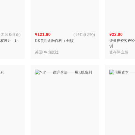
箱包皮
手表饰
运动户
汽车用
¥121.60
¥22.90
食品
(
2102条评论
)
(
2441条评论
)
股权设计，让
DK货币金融百科（全彩）
证券投资客户经
手机通
训
数码影
英国DK出版社
张存萍 主编
电脑办
大家电
家用电