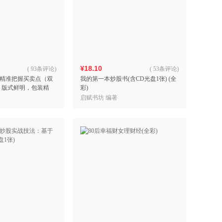
¥18.10
(
93条评论
)
(
53条评论
)
精准把握买卖点（双
我的第一本炒股书(含CD光盘1张) (全
，版式鲜明，包装精
彩)
级棒)
启赋书坊 编著