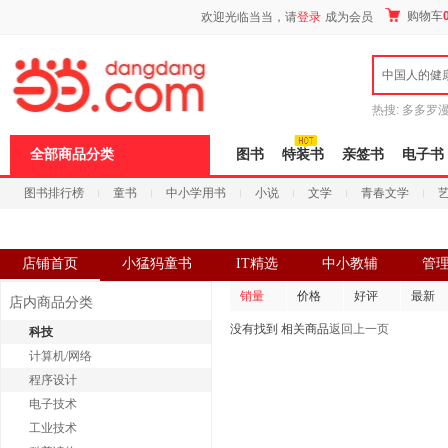
新
购物车
欢迎光临当当，请
登录
成为会员
窗
口
打
中国人的健
开
无
障
热搜:
多多罗
碍
传说
十日终
说
全部商品分类
图书
特装书
亲签书
电子书
明
页
图书排行榜
童书
中小学用书
小说
文学
青春文学
面,
按
科技
进口原版
电子书
Ctrl
加
波
店铺首页
小猛犸童书
IT精选
中小教辅
管
浪
键
销量
价格
好评
最新
店内商品分类
打
开
没有找到 相关商品
返回上一页
科技
导
计算机/网络
盲
模
程序设计
式
电子技术
工业技术