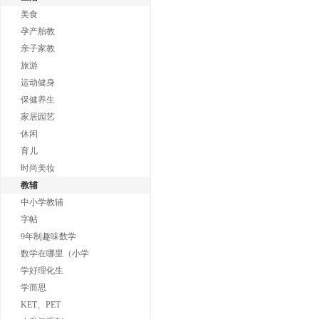
美食
孕产胎教
亲子家教
旅游
运动健身
保健养生
家居园艺
休闲
育儿
时尚美妆
教辅
中小学教辅
字帖
9年制趣味数学
数学在哪里（小学
学好理化生
学而思
KET、PET