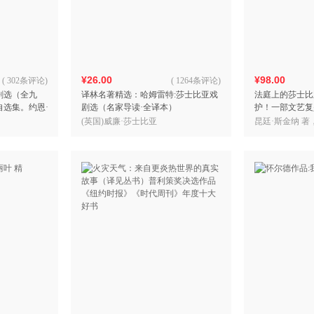
箱包皮
手表饰
运动户
汽车用
¥26.00
¥98.00
食品
(
302条评论
)
(
1264条评论
)
剧选（全九
译林名著精选：哈姆雷特:莎士比亚戏
法庭上的莎士比
手机通
自选集。约恩·
剧选（名家导读·全译本）
护！一部文艺复
数码影
路担纲翻译。
莎翁戏剧欣赏指
(英国)威廉·莎士比亚
昆廷·斯金纳 著
电脑办
斯金纳力作！）
大家电
家用电