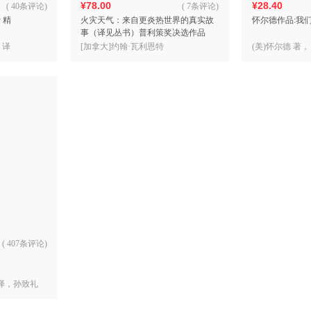
¥78.00
¥28.40
(
40条评论
)
(
7条评论
)
 精
火灾天气：来自更炎热世界的真实故
怀尔德作品:我
事（译见丛书）普利策奖决选作品
《纽约时报》《时代周刊》年度十大
 译
[加拿大]约翰·瓦利恩特
(美)怀尔德 著，
好书
(
407条评论
)
 译，孙致礼