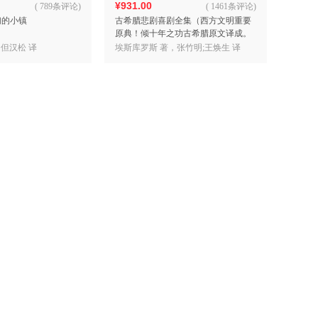
¥931.00
(
789条评论
)
(
1461条评论
)
们的小镇
古希腊悲剧喜剧全集（西方文明重要
原典！倾十年之功古希腊原文译成。
皮质压烫封面，双色内文印刷，每卷
 但汉松 译
埃斯库罗斯 著，张竹明;王焕生 译
独立金色函套，典雅珍藏）