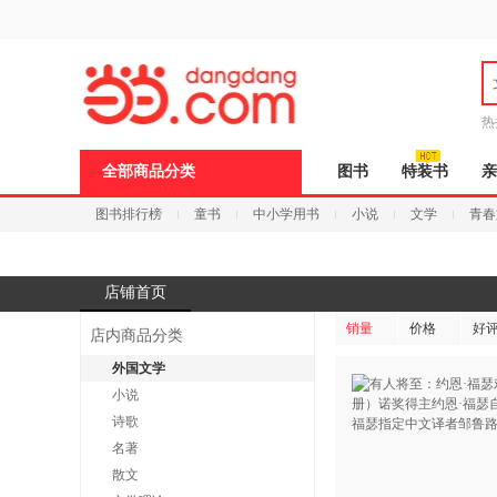
新
窗
口
打
开
无
障
热
碍
说
全部商品分类
图书
特装书
亲
明
页
图书排行榜
童书
中小学用书
小说
文学
青春
面,
按
Ctrl
加
波
店铺首页
浪
键
销量
价格
好
店内商品分类
打
开
外国文学
导
小说
盲
模
诗歌
式
名著
散文