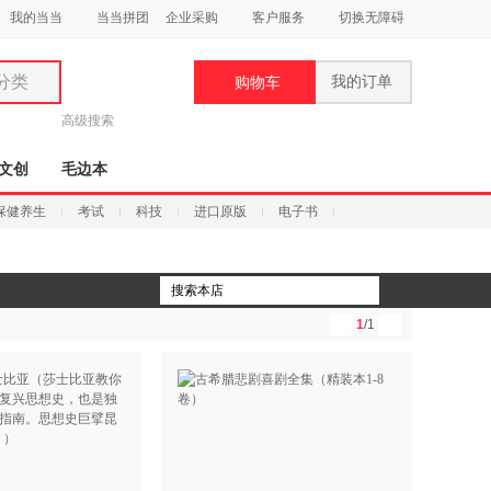
我的当当
当当拼团
企业采购
客户服务
切换无障碍
分类
我的订单
购物车
类
高级搜索
文创
毛边本
保健养生
考试
科技
进口原版
电子书
妆
品
1
/1
饰
鞋
用
饰