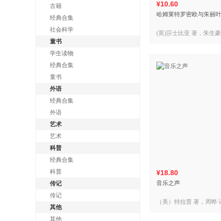
¥10.60
古籍
哈姆莱特罗密欧与朱丽叶
经典合集
社会科学
(英)莎士比亚 著，朱生豪
童书
学生读物
经典合集
童书
外语
经典合集
外语
艺术
艺术
科普
经典合集
科普
¥18.80
音乐之声
传记
传记
（美）特拉普 著，周晔
其他
校
其他