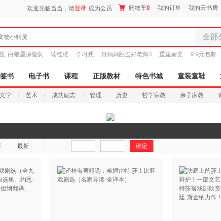
购物车
0
我的订单
我的云书房
欢迎光临当当，请
登录
成为会员
全部
文物小精灵
全部分
搜:
白狼星探险队
读红楼
学习观
好妈妈胜过好老师3
重建秦史
9.9元包邮
尾品汇
图书
签书
电子书
课程
正版教材
特色书城
童装童鞋
电子书
文学
艺术
成功励志
管理
历史
哲学宗教
亲子家教
音像
影视
时尚美
搜索
母婴用
评
最新
-
玩具
孕婴服
童装童
家居日
家具装
服装
鞋