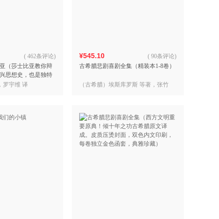
具
品
外
品
¥545.10
(
462条评论
)
(
90条评论
)
亚（莎士比亚教你辩
古希腊悲剧喜剧全集（精装本1-8卷）
讯
兴思想史，也是独特
音
南。思想史巨擘昆廷·
，罗宇维 译
（古希腊）埃斯库罗斯 等著，张竹
公
明，王焕生 译
器