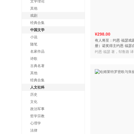
文学理论
其他
戏剧
经典合集
中国文学
¥298.00
小说
有人将至：约恩·福瑟戏
随笔
册）诺奖得主约恩·福瑟
福瑟指定中文译者邹鲁
名家作品
约恩·福瑟 著，邹鲁路 译
诗歌
古典名著
其他
经典合集
人文社科
历史
文化
政治军事
哲学宗教
心理学
法律