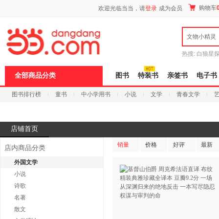
新
购物车
欢迎光临当当，请
登录
成为会员
窗
口
打
文物小精灵
开
无
障
热搜:
白狼星
碍
师3
重建秦
说
全部商品分类
图书
特装书
亲签书
电子书
明
页
图书排行榜
童书
中小学用书
小说
文学
青春文学
面,
按
科技
进口原版
电子书
Ctrl
加
波
店铺首页
浪
键
销量
价格
好评
最新
店内商品分类
打
开
外国文学
导
小说
盲
模
诗歌
式
名著
散文