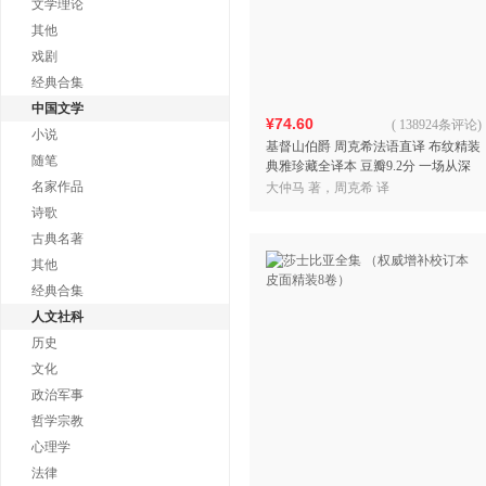
文学理论
其他
戏剧
经典合集
中国文学
¥74.60
(
138924条评论
)
小说
基督山伯爵 周克希法语直译 布纹精装
随笔
典雅珍藏全译本 豆瓣9.2分 一场从深
渊归来的绝地反击 一本写尽隐忍 权谋
名家作品
大仲马 著，周克希 译
与审判的命
诗歌
古典名著
其他
经典合集
人文社科
历史
文化
政治军事
哲学宗教
心理学
法律