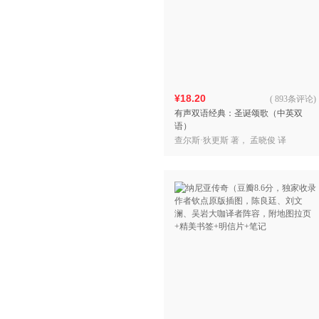
¥18.20
(
893条评论
)
有声双语经典：圣诞颂歌（中英双
语）
查尔斯·狄更斯 著， 孟晓俊 译