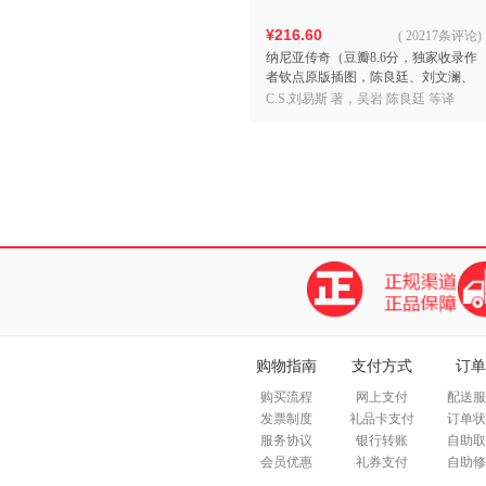
¥216.60
(
20217条评论
)
纳尼亚传奇（豆瓣8.6分，独家收录作
者钦点原版插图，陈良廷、刘文澜、
吴岩大咖译者阵容，附地图拉页+精美
C.S.刘易斯 著，吴岩 陈良廷 等译
书签+明信片+笔记
购物指南
支付方式
订单
购买流程
网上支付
配送服
发票制度
礼品卡支付
订单状
服务协议
银行转账
自助取
会员优惠
礼券支付
自助修