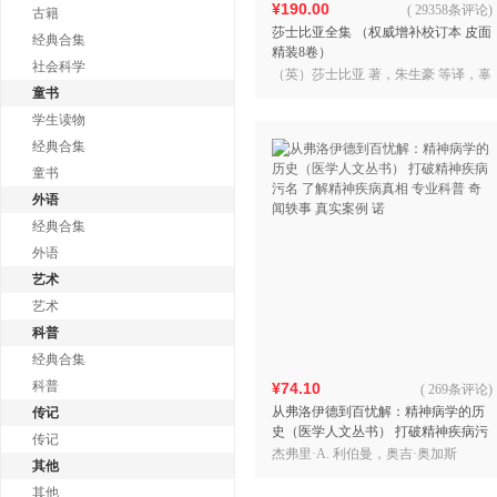
¥190.00
(
29358条评论
)
古籍
莎士比亚全集 （权威增补校订本 皮面
经典合集
精装8卷）
社会科学
（英）莎士比亚 著，朱生豪 等译，辜
童书
正坤、何其莘、沈林等校注
学生读物
经典合集
童书
外语
经典合集
外语
艺术
艺术
科普
经典合集
科普
¥74.10
(
269条评论
)
从弗洛伊德到百忧解：精神病学的历
传记
史（医学人文丛书） 打破精神疾病污
传记
名 了解精神疾病真相 专业科普 奇闻
杰弗里·A. 利伯曼，奥吉·奥加斯
其他
轶事 真实案例 诺
其他