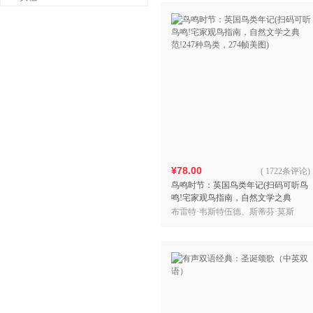
¥78.00
(
1722条评论
)
鸟鸣时节：英国鸟类年记(扫码可听鸟
鸣!宅家观鸟指南，自然文学之典
范!247种鸟类，274帧美图)
布雷特·韦斯特伍德、斯蒂芬·莫斯
著，朱磊、王琦、王惠 译